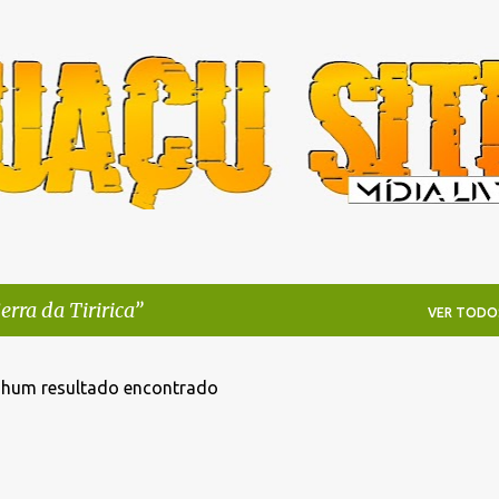
Pular para o conteúdo principal
erra da Tiririca
VER TODO
hum resultado encontrado