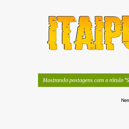
Mostrando postagens com o rótulo
S
P
Nen
o
s
t