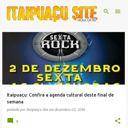
Pular para o conteúdo principal
P
o
s
t
a
g
e
Itaipuaçu: Confira a agenda cultural deste final de
n
semana
s
postado por
Itaipuaçu Site
em
dezembro 02, 2016
0