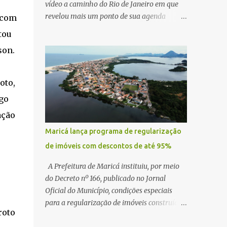
vídeo a caminho do Rio de Janeiro em que
revelou mais um ponto de sua agenda
 com
política: na próxima quinta-feira, ele terá
tou
uma reunião com um ex-senador, amigo
son.
pessoal, para tratar da possibilidade de
construir no município uma base e centro de
lançamento de foguetes e satélites. A
oto,
declaração chamou atenção pela ousadia do
go
projeto, que colocaria Maricá em um novo
patamar de visibilidade tecnológica e
ação
estratégica. Segundo Quaquá, a conversa
Maricá lança programa de regularização
será o início de um debate maior sobre a
de imóveis com descontos de até 95%
viabilidade dessa estrutura na cidade.
Durante o vídeo, o prefeito também
A Prefeitura de Maricá instituiu, por meio
respondeu às críticas que vem recebendo.
do Decreto nº 166, publicado no Jornal
Segundo ele, muitas pessoas estão dizendo
Oficial do Município, condições especiais
que promete muito, mas não estaria
para a regularização de imóveis construídos
entregando resultados imediatos. Quaquá
roto
fora dos parâmetros estabelecidos pela
pediu paciência e garantiu que os frutos