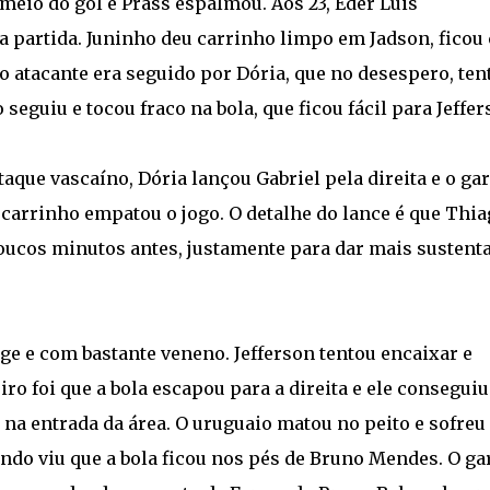
 meio do gol e Prass espalmou. Aos 23, Éder Luis
 a partida. Juninho deu carrinho limpo em Jadson, ficou
 o atacante era seguido por Dória, que no desespero, ten
seguiu e tocou fraco na bola, que ficou fácil para Jeffer
aque vascaíno, Dória lançou Gabriel pela direita e o gar
 carrinho empatou o jogo. O detalhe do lance é que Thia
 poucos minutos antes, justamente para dar mais sustent
nge e com bastante veneno. Jefferson tentou encaixar e
ro foi que a bola escapou para a direita e ele conseguiu
o na entrada da área. O uruguaio matou no peito e sofreu
uando viu que a bola ficou nos pés de Bruno Mendes. O ga