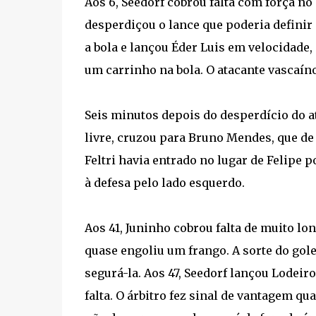
Aos 6, Seedorf cobrou falta com força no
desperdiçou o lance que poderia definir
a bola e lançou Éder Luis em velocidade,
um carrinho na bola. O atacante vascaíno 
Seis minutos depois do desperdício do at
livre, cruzou para Bruno Mendes, que de
Feltri havia entrado no lugar de Felipe
à defesa pelo lado esquerdo.
Aos 41, Juninho cobrou falta de muito lo
quase engoliu um frango. A sorte do golei
segurá-la. Aos 47, Seedorf lançou Lodeir
falta. O árbitro fez sinal de vantagem q