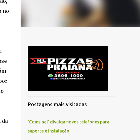
ão,
s no
a
sse
rém
por
io
Postagens mais visitadas
a da
'Comsinal' divulga novos telefones para
suporte e instalação