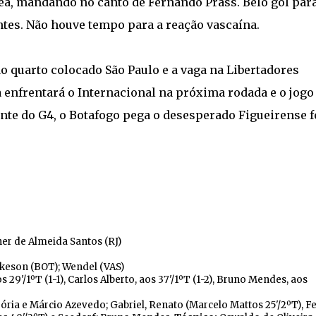
ea, mandando no canto de Fernando Prass. Belo gol par
tes. Não houve tempo para a reação vascaína.
do quarto colocado São Paulo e a vaga na Libertadores
a enfrentará o Internacional na próxima rodada e o jogo
te do G4, o Botafogo pega o desesperado Figueirense f
ner de Almeida Santos (RJ)
lkeson (BOT); Wendel (VAS)
os 29'/1ºT (1-1), Carlos Alberto, aos 37'/1ºT (1-2), Bruno Mendes, aos
Dória e Márcio Azevedo; Gabriel, Renato (Marcelo Mattos 25'/2ºT), F