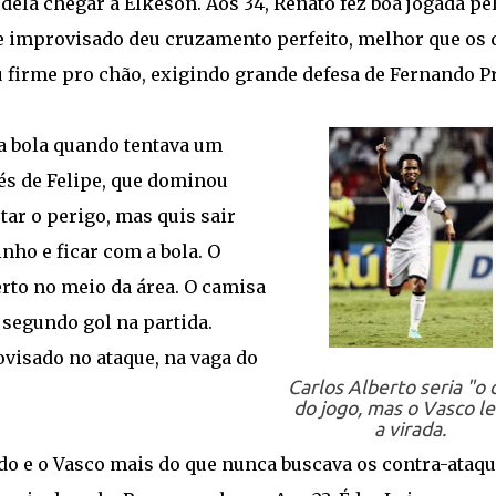
 dela chegar a Elkeson. Aos 34, Renato fez boa jogada pe
nte improvisado deu cruzamento perfeito, melhor que os 
u firme pro chão, exigindo grande defesa de Fernando P
a bola quando tentava um
és de Felipe, que dominou
ar o perigo, mas quis sair
nho e ficar com a bola. O
rto no meio da área. O camisa
segundo gol na partida.
visado no ataque, na vaga do
Carlos Alberto seria "o 
do jogo, mas o Vasco l
a virada.
do e o Vasco mais do que nunca buscava os contra-ataqu