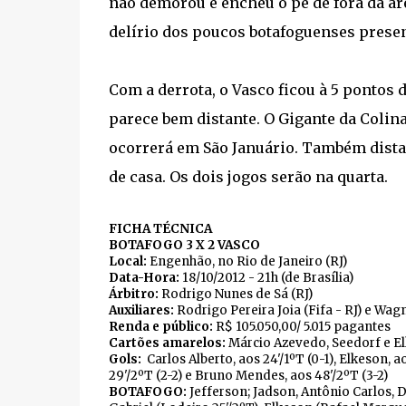
não demorou e encheu o pé de fora da ár
delírio dos poucos botafoguenses presen
Com a derrota, o Vasco ficou à 5 pontos 
parece bem distante. O Gigante da Colin
ocorrerá em São Januário. Também distan
de casa. Os dois jogos serão na quarta.
FICHA TÉCNICA
BOTAFOGO 3 X 2 VASCO
Local:
Engenhão, no Rio de Janeiro (RJ)
Data-Hora:
18/10/2012 - 21h (de Brasília)
Árbitro:
Rodrigo Nunes de Sá (RJ)
Auxiliares:
Rodrigo Pereira Joia (Fifa - RJ) e Wag
Renda e público:
R$ 105.050,00/ 5.015 pagantes
Cartões amarelos:
Márcio Azevedo, Seedorf e E
Gols:
Carlos Alberto, aos 24'/1ºT (0-1), Elkeson, a
29'/2ºT (2-2) e Bruno Mendes, aos 48'/2ºT (3-2)
BOTAFOGO:
Jefferson; Jadson, Antônio Carlos, 