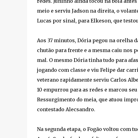
redes. Juninho ainda tocou na bola antes
meio e serviu Jadson na direita, o vola
Lucas por sinal, para Elkeson, que testo
Aos 37 minutos, Dória pegou na orelha d
chutão para frente e a mesma caiu nos p
mal. O mesmo Dória tinha tudo para afast
jogando com classe e viu Felipe dar carri
veterano rapidamente serviu Carlos Albe
10 empurrou para as redes e marcou seu 
Ressurgimento do meia, que atuou impro
contestado Alecsandro.
Na segunda etapa, o Fogão voltou com tu