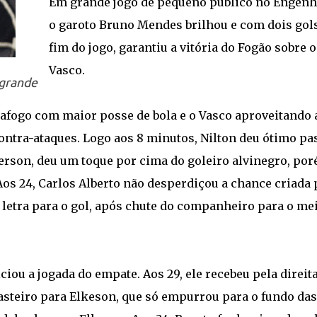
Em grande jogo de pequeno público no Engenh
o garoto Bruno Mendes brilhou e com dois gol
fim do jogo, garantiu a vitória do Fogão sobre o
Vasco.
 grande
afogo com maior posse de bola e o Vasco aproveitando 
contra-ataques. Logo aos 8 minutos, Nilton deu ótimo pa
fferson, deu um toque por cima do goleiro alvinegro, po
 Aos 24, Carlos Alberto não desperdiçou a chance criada 
letra para o gol, após chute do companheiro para o me
iou a jogada do empate. Aos 29, ele recebeu pela direit
asteiro para Elkeson, que só empurrou para o fundo das