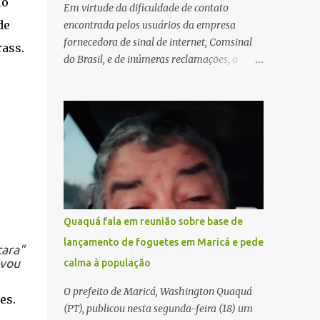
lo
Em virtude da dificuldade de contato
de
encontrada pelos usuários da empresa
fornecedora de sinal de internet, Comsinal
rass.
do Brasil, e de inúmeras reclamações, a
empresa está divulgando outros números de
telefone para novas adesões, instalações e
suporte técnico. Confira, a seguir: 2623-
5858, 2623-9006 e 26235651
Quaquá fala em reunião sobre base de
lançamento de foguetes em Maricá e pede
cara"
evou
calma à população
O prefeito de Maricá, Washington Quaquá
es.
(PT), publicou nesta segunda-feira (18) um