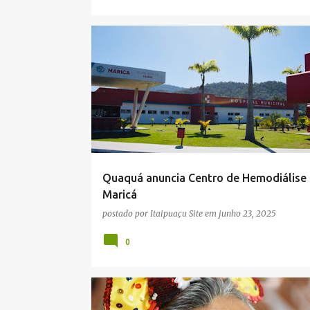
HEMODIÁLISE
HOSPITAL
MARICÁ
QUAQUÁ
SAÚDE
Quaquá anuncia Centro de Hemodiálise
Maricá
postado por
Itaipuaçu Site
em
junho 23, 2025
0