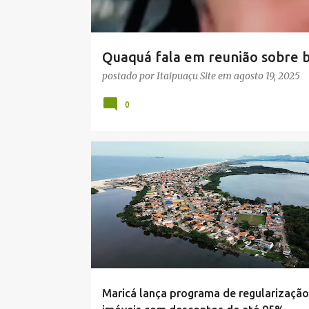
n
s
Quaquá fala em reunião sobre 
pede calma à população
postado por
Itaipuaçu Site
em
agosto 19, 2025
0
DESCONTO
IMÓVEIS
MARICÁ
OPORTUNIDA
PREFEITURA
REGULARIZAÇÃO
URBANISMO
Maricá lança programa de regularização