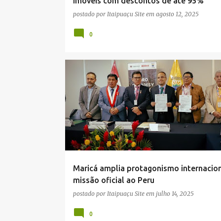
imóveis com descontos de até 95%
postado por
Itaipuaçu Site
em
agosto 12, 2025
0
MARICÁ
NOTÍCIAS
PREFEITURA
QUAQUÁ
Maricá amplia protagonismo internacio
missão oficial ao Peru
postado por
Itaipuaçu Site
em
julho 14, 2025
0