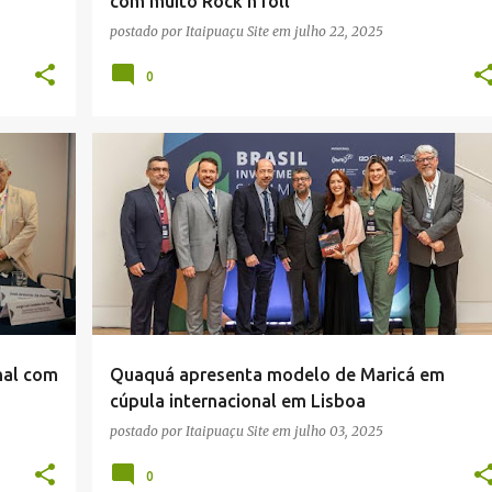
com muito Rock n’roll
postado por
Itaipuaçu Site
em
julho 22, 2025
0
BRASIL INVESTMENT SUMMIT
+
6
nal com
Quaquá apresenta modelo de Maricá em
cúpula internacional em Lisboa
postado por
Itaipuaçu Site
em
julho 03, 2025
0