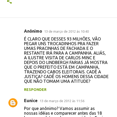
Anônimo
13 de março de 2012 às 10:40
C
É CLARO QUE DESSES 93 MILHÕES, VÃO
o
PEGAR UNS TROCADINHOS PRA FAZER
UMAS PRACINHAS DE FACHADA E O
m
RESTANTE IRÁ PARA A CAMPANHA. ALIÁS,
e
A ILUSTRE VISITA DE CARLOS MINC E
DEPOIS DO LINDBERGH FARIAS JÁ MOSTRA
n
QUE O PREFEITO ESTÁ EM CAMPANHA,
t
TRAZENDO CABOS ELEITORAIS. CADÊ A
JUSTIÇA? CADÊ OS HOMENS DESSA CIDADE
á
QUE NÃO TOMAM UMA ATITUDE?
r
RESPONDER
i
o
Eunice
13 de março de 2012 às 11:56
s
Por que anônimo? Vamos assumir as
nossas idéias e comparecer antes das 18