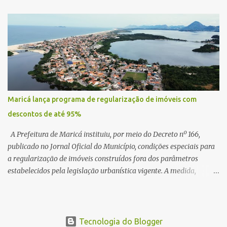
centro de lançamento de foguetes e satélites. A declaração chamou
atenção pela ousadia do projeto, que colocaria Maricá em um
novo patamar de visibilidade tecnológica e estratégica. Segundo
Quaquá, a conversa será o início de um debate maior sobre a
viabilidade dessa estrutura na cidade. Durante o vídeo, o prefeito
também respondeu às críticas que vem recebendo. Segundo ele,
muitas pessoas estão dizendo que promete muito, mas não estaria
entregando resultados imediatos. Quaquá pediu paciência e
Maricá lança programa de regularização de imóveis com
garantiu que os frutos começarão a aparecer em breve. “O pessoal
descontos de até 95%
fala que eu prometo muito, mas não faço nada. Eu digo: calma.
Vocês Esperam, daqui a um ano o que será feito em Mari...
A Prefeitura de Maricá instituiu, por meio do Decreto nº 166,
publicado no Jornal Oficial do Município, condições especiais para
a regularização de imóveis construídos fora dos parâmetros
estabelecidos pela legislação urbanística vigente. A medida,
coordenada pela Secretaria Municipal de Urbanismo e
Planejamento Territorial, oferece aos proprietários a
oportunidade de colocar suas edificações em conformidade com a
lei, assegurando segurança jurídica e promovendo a inclusão
Tecnologia do Blogger