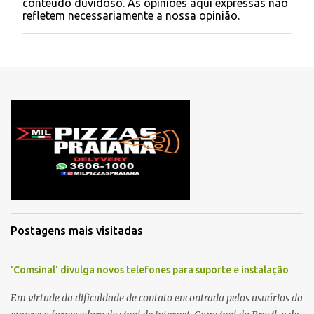
conteúdo duvidoso. As opiniões aqui expressas não
t
refletem necessariamente a nossa opinião.
a
r
u
m
c
o
m
e
n
t
á
r
i
o
Postagens mais visitadas
'Comsinal' divulga novos telefones para suporte e instalação
Em virtude da dificuldade de contato encontrada pelos usuários da