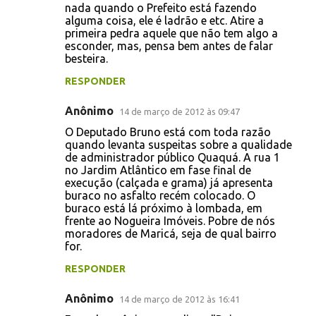
nada quando o Prefeito está fazendo
alguma coisa, ele é ladrão e etc. Atire a
primeira pedra aquele que não tem algo a
esconder, mas, pensa bem antes de falar
besteira.
RESPONDER
Anônimo
14 de março de 2012 às 09:47
O Deputado Bruno está com toda razão
quando levanta suspeitas sobre a qualidade
de administrador público Quaquá. A rua 1
no Jardim Atlântico em fase final de
execução (calçada e grama) já apresenta
buraco no asfalto recém colocado. O
buraco está lá próximo à lombada, em
frente ao Nogueira Imóveis. Pobre de nós
moradores de Maricá, seja de qual bairro
for.
RESPONDER
Anônimo
14 de março de 2012 às 16:41