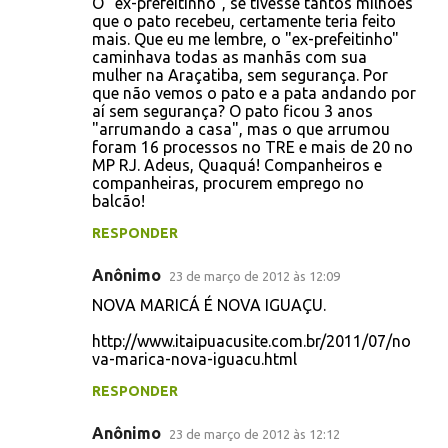
O "ex-prefeitinho", se tivesse tantos milhões
que o pato recebeu, certamente teria feito
mais. Que eu me lembre, o "ex-prefeitinho"
caminhava todas as manhãs com sua
mulher na Araçatiba, sem segurança. Por
que não vemos o pato e a pata andando por
aí sem segurança? O pato ficou 3 anos
"arrumando a casa", mas o que arrumou
foram 16 processos no TRE e mais de 20 no
MP RJ. Adeus, Quaquá! Companheiros e
companheiras, procurem emprego no
balcão!
RESPONDER
Anônimo
23 de março de 2012 às 12:09
NOVA MARICÁ É NOVA IGUAÇU.
http://www.itaipuacusite.com.br/2011/07/no
va-marica-nova-iguacu.html
RESPONDER
Anônimo
23 de março de 2012 às 12:12