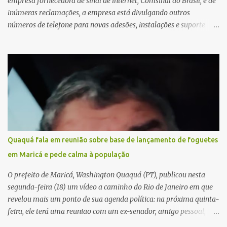
empresa fornecedora de sinal de internet, Comsinal do Brasil, e de
inúmeras reclamações, a empresa está divulgando outros
números de telefone para novas adesões, instalações e suporte
técnico. Confira, a seguir: 2623-5858, 2623-9006 e 26235651
Quaquá fala em reunião sobre base de lançamento de foguetes
em Maricá e pede calma à população
O prefeito de Maricá, Washington Quaquá (PT), publicou nesta
segunda-feira (18) um vídeo a caminho do Rio de Janeiro em que
revelou mais um ponto de sua agenda política: na próxima quinta-
feira, ele terá uma reunião com um ex-senador, amigo pessoal,
para tratar da possibilidade de construir no município uma base e