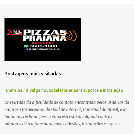
c
o
m
e
n
t
á
r
i
o
Postagens mais visitadas
'Comsinal' divulga novos telefones para suporte e instalação
Em virtude da dificuldade de contato encontrada pelos usuários da
empresa fornecedora de sinal de internet, Comsinal do Brasil, e de
inúmeras reclamações, a empresa está divulgando outros
números de telefone para novas adesões, instalações e suporte
técnico. Confira, a seguir: 2623-5858, 2623-9006 e 26235651