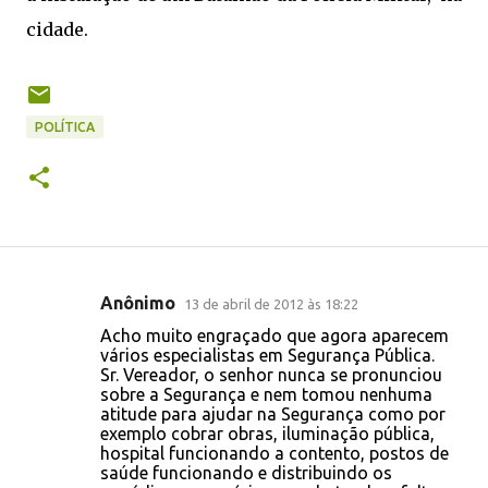
cidade.
POLÍTICA
Anônimo
13 de abril de 2012 às 18:22
C
Acho muito engraçado que agora aparecem
o
vários especialistas em Segurança Pública.
Sr. Vereador, o senhor nunca se pronunciou
m
sobre a Segurança e nem tomou nenhuma
e
atitude para ajudar na Segurança como por
exemplo cobrar obras, iluminação pública,
n
hospital funcionando a contento, postos de
t
saúde funcionando e distribuindo os