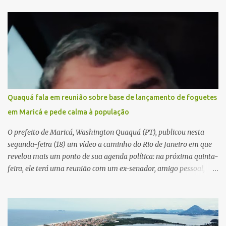
Quaquá fala em reunião sobre base de lançamento de foguetes
em Maricá e pede calma à população
O prefeito de Maricá, Washington Quaquá (PT), publicou nesta
segunda-feira (18) um vídeo a caminho do Rio de Janeiro em que
revelou mais um ponto de sua agenda política: na próxima quinta-
feira, ele terá uma reunião com um ex-senador, amigo pessoal,
para tratar da possibilidade de construir no município uma base e
centro de lançamento de foguetes e satélites. A declaração chamou
atenção pela ousadia do projeto, que colocaria Maricá em um
novo patamar de visibilidade tecnológica e estratégica. Segundo