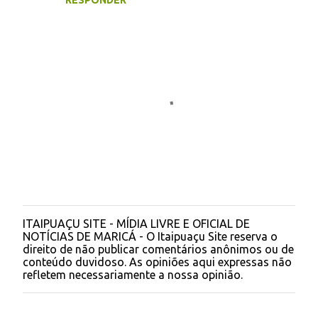
RESPONDER
ITAIPUAÇU SITE - MÍDIA LIVRE E OFICIAL DE
P
NOTÍCIAS DE MARICÁ - O Itaipuaçu Site reserva o
o
direito de não publicar comentários anônimos ou de
s
conteúdo duvidoso. As opiniões aqui expressas não
t
refletem necessariamente a nossa opinião.
a
r
u
m