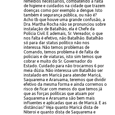
remédios necessários, combatendo a falta
á
de higiene e cuidados na cidade que trazem
r
doenças como por exemplo a dengue. Isto
também é segurança pública, ou não é?
i
Acho tb que houve uma grande confusão, a
o
Dra. Martha Rocha não se pronunciou sobre
instalação de Batalhão, ela é Chefe da
s
Polícia Civil. E ademais, Sr. Vereador, o que
nos falta é efetivo, não Batalhão. Batalhão
só para dar status político não nos
interessa. Não temos problemas de
Comando, temos problema é de falta de
policiais e de viaturas, isto sim temos que
cobrar e muito do Sr. Governador do
Estado. Cuidado para não trocarmos 6 por
meia dúzia. Não interessa um Batalhão ser
instalado em Maricá para atender Maricá,
Saquarema e Araruama, teremos que dividir
efetivo da mesma forma e ainda corremos o
risco de ficar com menos do que temos já
que as forças políticas que atuam por
Saquarema e Araruama são bem mais
influentes e aplicadas que as de Maricá. E as
distâncias? Veja quanto Maricá dista de
Niteroi e quanto dista de Saquarema e