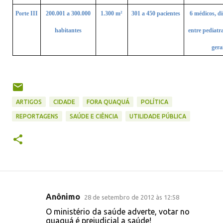
Porte III
200.001 a 300.000
1.300
m²
301 a 450 pacientes
6
médicos, di
habitantes
entre pediatra
gera
ARTIGOS
CIDADE
FORA QUAQUÁ
POLÍTICA
REPORTAGENS
SAÚDE E CIÊNCIA
UTILIDADE PÚBLICA
Anônimo
28 de setembro de 2012 às 12:58
C
O ministério da saúde adverte, votar no
o
quaquá é prejudicial a saúde!