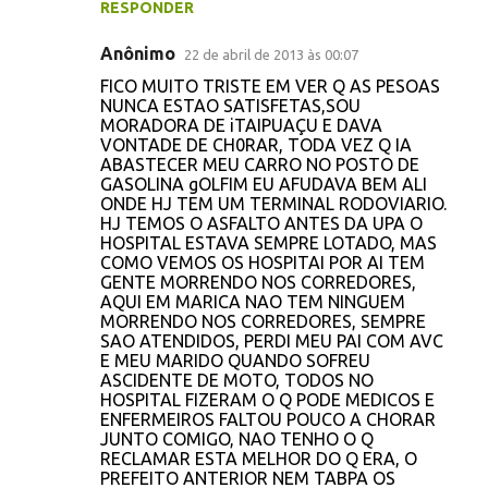
RESPONDER
Anônimo
22 de abril de 2013 às 00:07
FICO MUITO TRISTE EM VER Q AS PESOAS
NUNCA ESTAO SATISFETAS,SOU
MORADORA DE iTAIPUAÇU E DAVA
VONTADE DE CH0RAR, TODA VEZ Q IA
ABASTECER MEU CARRO NO POSTO DE
GASOLINA gOLFIM EU AFUDAVA BEM ALI
ONDE HJ TEM UM TERMINAL RODOVIARIO.
HJ TEMOS O ASFALTO ANTES DA UPA O
HOSPITAL ESTAVA SEMPRE LOTADO, MAS
COMO VEMOS OS HOSPITAI POR AI TEM
GENTE MORRENDO NOS CORREDORES,
AQUI EM MARICA NAO TEM NINGUEM
MORRENDO NOS CORREDORES, SEMPRE
SAO ATENDIDOS, PERDI MEU PAI COM AVC
E MEU MARIDO QUANDO SOFREU
ASCIDENTE DE MOTO, TODOS NO
HOSPITAL FIZERAM O Q PODE MEDICOS E
ENFERMEIROS FALTOU POUCO A CHORAR
JUNTO COMIGO, NAO TENHO O Q
RECLAMAR ESTA MELHOR DO Q ERA, O
PREFEITO ANTERIOR NEM TABPA OS