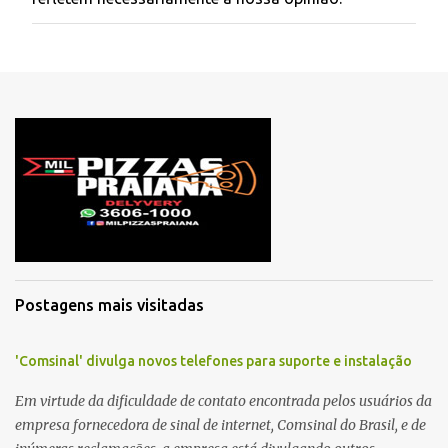
a
r
u
m
c
o
m
e
n
t
á
r
i
o
Postagens mais visitadas
'Comsinal' divulga novos telefones para suporte e instalação
Em virtude da dificuldade de contato encontrada pelos usuários da
empresa fornecedora de sinal de internet, Comsinal do Brasil, e de