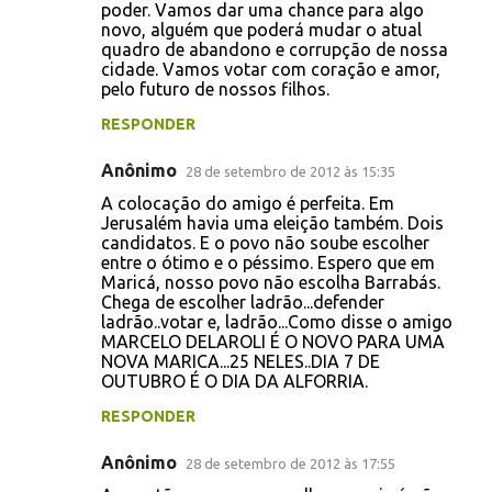
poder. Vamos dar uma chance para algo
novo, alguém que poderá mudar o atual
quadro de abandono e corrupção de nossa
cidade. Vamos votar com coração e amor,
pelo futuro de nossos filhos.
RESPONDER
Anônimo
28 de setembro de 2012 às 15:35
A colocação do amigo é perfeita. Em
Jerusalém havia uma eleição também. Dois
candidatos. E o povo não soube escolher
entre o ótimo e o péssimo. Espero que em
Maricá, nosso povo não escolha Barrabás.
Chega de escolher ladrão...defender
ladrão..votar e, ladrão...Como disse o amigo
MARCELO DELAROLI É O NOVO PARA UMA
NOVA MARICA...25 NELES..DIA 7 DE
OUTUBRO É O DIA DA ALFORRIA.
RESPONDER
Anônimo
28 de setembro de 2012 às 17:55