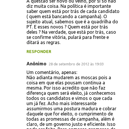
A questão ser novo ou velho, por si só não
diz muita coisa. Na política é importante
saber quem está por trás de cada candidato
( quem está bancando a campanha). O
sujeito atual, sabemos que é a quadrilha do
PT. E esses novos ? Quem está por trás
deles ? Na verdade, que está por trás, caso
se confirme vitória, pulará para frente e
ditará as regras.
RESPONDER
Anônimo
28 de setembro de 2012 às 19:03
Um comentário, apenas:
Não adianta mudarem as moscas pois a
coisa em que elas pousam continua a
mesma. Por isso acredito que não faz
diferença quem será eleito, já conhecemos
todos os candidatos e vimos o que cada
um já fez. Acho mais interessante
assumirmos uma postura madura e cobrar
daquele que for eleito, o cumprimento de
todas as promessas de campanha, além é
claro, de um governo justo e eficiente. Isso