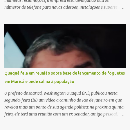
inúmeras reclamações, a empresa está divulgando outros
números de telefone para novas adesões, instalações e suporte
técnico. Confira, a seguir: 2623-5858, 2623-9006 e 26235651
Quaquá fala em reunião sobre base de lançamento de foguetes
em Maricá e pede calma à população
O prefeito de Maricá, Washington Quaquá (PT), publicou nesta
segunda-feira (18) um vídeo a caminho do Rio de Janeiro em que
revelou mais um ponto de sua agenda política: na próxima quinta-
feira, ele terá uma reunião com um ex-senador, amigo pessoal,
para tratar da possibilidade de construir no município uma base e
centro de lançamento de foguetes e satélites. A declaração chamou