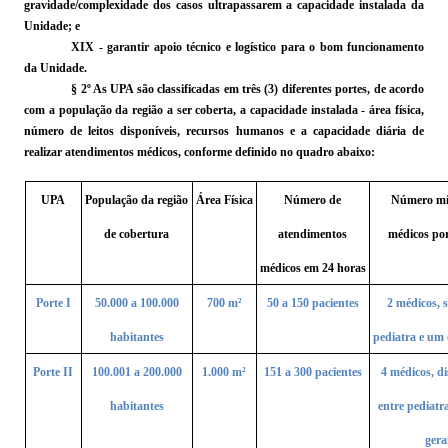
gravidade/complexidade dos casos ultrapassarem a capacidade instalada da
Unidade;
e
XIX - garantir apoio técnico e logístico para o bom funcionamento
da Unidade.
§ 2º As UPA são classificadas em três (3) diferentes portes, de acordo
com a população da região a ser coberta, a capacidade instalada - área física,
número de leitos disponíveis, recursos humanos e a capacidade diária de
realizar atendimentos médicos, conforme definido no quadro abaixo:
UPA
População da região
Área Física
Número de
Número mí
de cobertura
atendimentos
médicos po
médicos em 24 horas
Porte I
50.000 a 100.000
700
m²
50 a 150 pacientes
2
médicos, 
habitantes
pediatra e um c
Porte II
100.001 a 200.000
1.000
m²
151 a 300 pacientes
4
médicos, di
habitantes
entre pediatra
gera