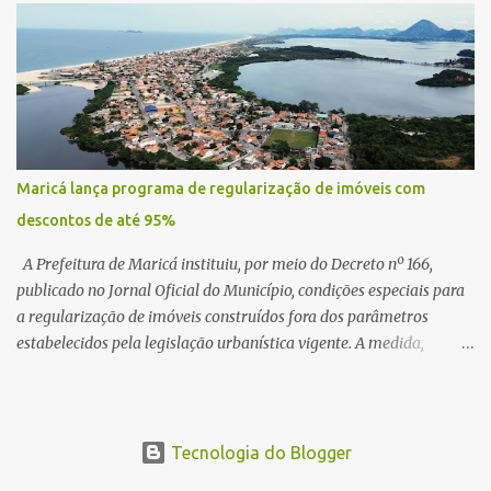
atenção pela ousadia do projeto, que colocaria Maricá em um
novo patamar de visibilidade tecnológica e estratégica. Segundo
Quaquá, a conversa será o início de um debate maior sobre a
viabilidade dessa estrutura na cidade. Durante o vídeo, o prefeito
também respondeu às críticas que vem recebendo. Segundo ele,
muitas pessoas estão dizendo que promete muito, mas não estaria
entregando resultados imediatos. Quaquá pediu paciência e
Maricá lança programa de regularização de imóveis com
garantiu que os frutos começarão a aparecer em breve. “O pessoal
descontos de até 95%
fala que eu prometo muito, mas não faço nada. Eu digo: calma.
Vocês Esperam, daqui a um ano o que será feito em Mari...
A Prefeitura de Maricá instituiu, por meio do Decreto nº 166,
publicado no Jornal Oficial do Município, condições especiais para
a regularização de imóveis construídos fora dos parâmetros
estabelecidos pela legislação urbanística vigente. A medida,
coordenada pela Secretaria Municipal de Urbanismo e
Planejamento Territorial, oferece aos proprietários a
oportunidade de colocar suas edificações em conformidade com a
lei, assegurando segurança jurídica e promovendo a inclusão
Tecnologia do Blogger
urbana. Poderão aderir ao programa os proprietários de obras