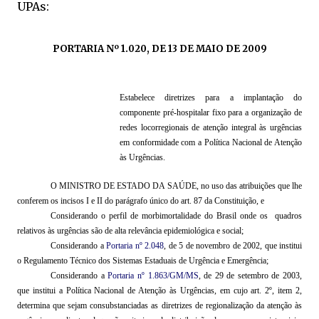
UPAs:
PORTARIA Nº 1.020, DE 13 DE MAIO DE 2009
Estabelece diretrizes
para a implantação do
componente pré-hospitalar fixo para a organização de
redes
locorregionais
de atenção integral às urgências
em conformidade com a Política Nacional de Atenção
às Urgências.
O MINISTRO DE ESTADO DA SAÚDE, no uso das atribuições que lhe
conferem os incisos I e II do parágrafo único do art. 87 da Constituição,
e
Considerando o perfil de
morbimortalidade
do Brasil onde os
quadros
relativos às urgências são de alta relevância epidemiológica e social;
Considerando a
Portaria nº 2.048
, de
5
de novembro de 2002, que institui
o Regulamento Técnico dos Sistemas Estaduais de Urgência e Emergência;
Considerando a
Portaria nº 1.863/GM/MS
, de 29 de setembro de 2003,
que institui a Política Nacional de Atenção às Urgências, em cujo art. 2º, item
2
,
determina que sejam consubstanciadas as diretrizes de regionalização da atenção às