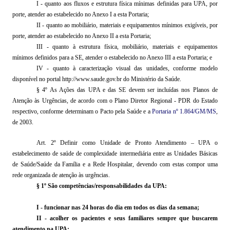
I - quanto aos fluxos e estrutura
física mínimas definidas
para UPA, por
porte, atender ao estabelecido no Anexo I a esta Portaria;
II - quanto ao mobiliário, materiais e equipamentos mínimos exigíveis, por
porte, atender ao estabelecido no Anexo II a esta Portaria;
III - quanto à estrutura física, mobiliário, materiais e equipamentos
mínimos definidos para a SE, atender o estabelecido no Anexo III a esta Portaria;
e
IV - quanto à caracterização visual das unidades, conforme modelo
disponível no portal http://www.saude.gov.br do Ministério da Saúde.
§ 4º As Ações das UPA e das SE devem ser incluídas nos Planos de
Atenção às Urgências, de acordo com o Plano Diretor Regional - PDR do Estado
respectivo, conforme determinam o Pacto pela Saúde e a
Portaria nº 1.864/GM/MS
,
de 2003.
Art. 2º Definir como Unidade de Pronto Atendimento – UPA o
estabelecimento de saúde de complexidade intermediária entre as Unidades Básicas
de Saúde/Saúde da Família e a Rede Hospitalar, devendo com estas compor uma
rede organizada de atenção às urgências.
§ 1º São competências/responsabilidades da UPA:
I - funcionar nas 24 horas do dia em todos os dias da semana;
II - acolher os pacientes e seus familiares sempre que buscarem
atendimento na UPA;