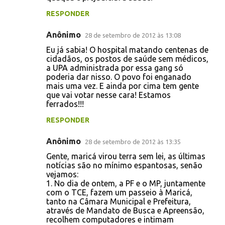
m
RESPONDER
e
Anônimo
n
28 de setembro de 2012 às 13:08
t
Eu já sabia! O hospital matando centenas de
cidadãos, os postos de saúde sem médicos,
á
a UPA administrada por essa gang só
poderia dar nisso. O povo foi enganado
r
mais uma vez. E ainda por cima tem gente
i
que vai votar nesse cara! Estamos
ferrados!!!
o
s
RESPONDER
Anônimo
28 de setembro de 2012 às 13:35
Gente, maricá virou terra sem lei, as últimas
notícias são no mínimo espantosas, senão
vejamos:
1. No dia de ontem, a PF e o MP, juntamente
com o TCE, fazem um passeio à Maricá,
tanto na Câmara Municipal e Prefeitura,
através de Mandato de Busca e Apreensão,
recolhem computadores e intimam