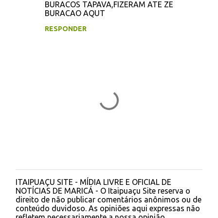
BURACOS TAPAVA,FIZERAM ATE ZE
BURACAO AQUT
RESPONDER
ITAIPUAÇU SITE - MÍDIA LIVRE E OFICIAL DE
P
NOTÍCIAS DE MARICÁ - O Itaipuaçu Site reserva o
o
direito de não publicar comentários anônimos ou de
s
conteúdo duvidoso. As opiniões aqui expressas não
t
refletem necessariamente a nossa opinião.