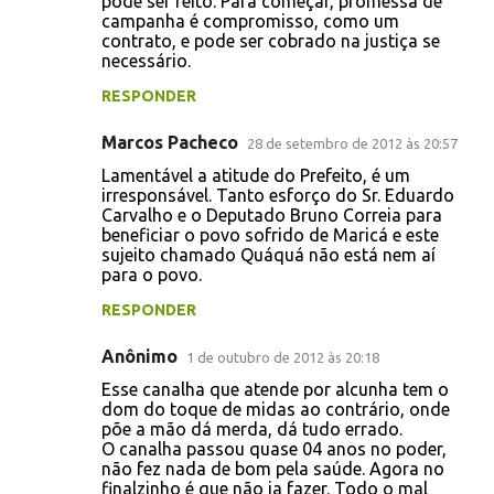
pode ser feito. Para começar, promessa de
campanha é compromisso, como um
contrato, e pode ser cobrado na justiça se
necessário.
RESPONDER
Marcos Pacheco
28 de setembro de 2012 às 20:57
Lamentável a atitude do Prefeito, é um
irresponsável. Tanto esforço do Sr. Eduardo
Carvalho e o Deputado Bruno Correia para
beneficiar o povo sofrido de Maricá e este
sujeito chamado Quáquá não está nem aí
para o povo.
RESPONDER
Anônimo
1 de outubro de 2012 às 20:18
Esse canalha que atende por alcunha tem o
dom do toque de midas ao contrário, onde
põe a mão dá merda, dá tudo errado.
O canalha passou quase 04 anos no poder,
não fez nada de bom pela saúde. Agora no
finalzinho é que não ia fazer. Todo o mal