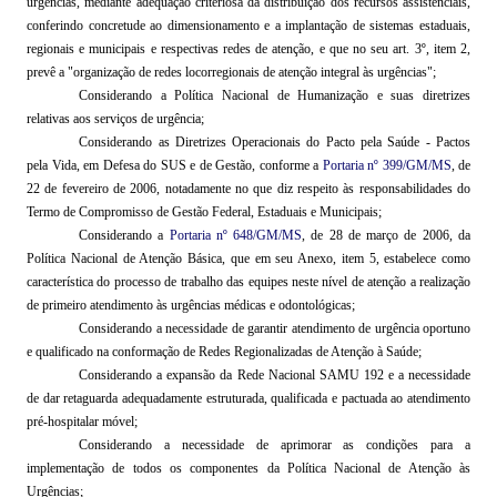
urgências, mediante adequação criteriosa da distribuição dos recursos assistenciais,
conferindo
concretude
ao dimensionamento e a implantação de sistemas estaduais,
regionais e municipais e respectivas redes de atenção, e que no seu art. 3º, item 2,
prevê a "organização de redes
locorregionais
de atenção integral às urgências";
Considerando a Política Nacional de Humanização e suas diretrizes
relativas aos serviços de urgência;
Considerando as Diretrizes Operacionais do Pacto pela Saúde - Pactos
pela Vida, em Defesa do SUS e de Gestão, conforme a
Portaria nº 399/GM/MS
, de
22 de fevereiro de 2006, notadamente no que diz respeito às responsabilidades do
Termo de Compromisso de Gestão Federal, Estaduais e Municipais;
Considerando a
Portaria nº 648/GM/MS
, de 28 de março de 2006, da
Política Nacional de Atenção Básica, que em seu Anexo, item
5
, estabelece como
característica do processo de trabalho das equipes neste nível de atenção a realização
de primeiro atendimento às urgências médicas e odontológicas;
Considerando a necessidade de garantir atendimento de urgência oportuno
e qualificado na conformação de Redes Regionalizadas de Atenção à Saúde;
Considerando a expansão da Rede Nacional SAMU 192 e a necessidade
de dar retaguarda adequadamente estruturada, qualificada e pactuada ao atendimento
pré-hospitalar móvel;
Considerando a necessidade de aprimorar as condições para a
implementação
de todos os componentes da Política Nacional de Atenção às
Urgências;