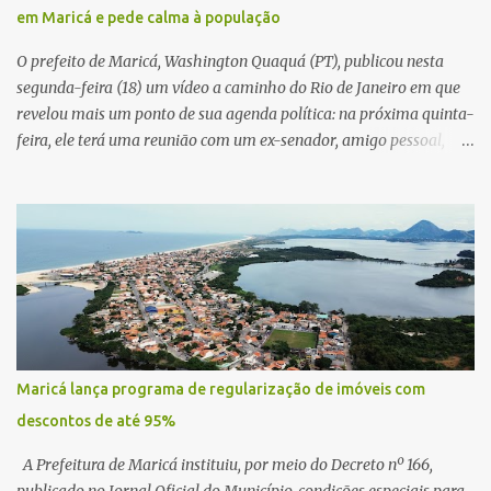
em Maricá e pede calma à população
O prefeito de Maricá, Washington Quaquá (PT), publicou nesta
segunda-feira (18) um vídeo a caminho do Rio de Janeiro em que
revelou mais um ponto de sua agenda política: na próxima quinta-
feira, ele terá uma reunião com um ex-senador, amigo pessoal,
para tratar da possibilidade de construir no município uma base e
centro de lançamento de foguetes e satélites. A declaração chamou
atenção pela ousadia do projeto, que colocaria Maricá em um
novo patamar de visibilidade tecnológica e estratégica. Segundo
Quaquá, a conversa será o início de um debate maior sobre a
viabilidade dessa estrutura na cidade. Durante o vídeo, o prefeito
também respondeu às críticas que vem recebendo. Segundo ele,
muitas pessoas estão dizendo que promete muito, mas não estaria
entregando resultados imediatos. Quaquá pediu paciência e
Maricá lança programa de regularização de imóveis com
garantiu que os frutos começarão a aparecer em breve. “O pessoal
descontos de até 95%
fala que eu prometo muito, mas não faço nada. Eu digo: calma.
Vocês Esperam, daqui a um ano o que será feito em Mari...
A Prefeitura de Maricá instituiu, por meio do Decreto nº 166,