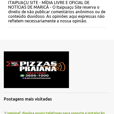
ITAIPUAÇU SITE - MÍDIA LIVRE E OFICIAL DE
P
NOTÍCIAS DE MARICÁ - O Itaipuaçu Site reserva o
o
direito de não publicar comentários anônimos ou de
s
conteúdo duvidoso. As opiniões aqui expressas não
t
refletem necessariamente a nossa opinião.
a
r
u
m
c
o
m
e
n
t
á
r
i
o
Postagens mais visitadas
'Comsinal' divulga novos telefones para suporte e instalação