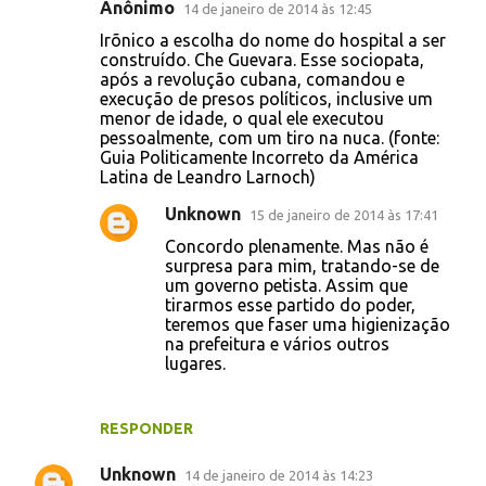
Anônimo
14 de janeiro de 2014 às 12:45
C
Irõnico a escolha do nome do hospital a ser
o
construído. Che Guevara. Esse sociopata,
após a revolução cubana, comandou e
m
execução de presos políticos, inclusive um
e
menor de idade, o qual ele executou
pessoalmente, com um tiro na nuca. (fonte:
n
Guia Politicamente Incorreto da América
t
Latina de Leandro Larnoch)
á
Unknown
15 de janeiro de 2014 às 17:41
r
Concordo plenamente. Mas não é
i
surpresa para mim, tratando-se de
um governo petista. Assim que
o
tirarmos esse partido do poder,
s
teremos que faser uma higienização
na prefeitura e vários outros
lugares.
RESPONDER
Unknown
14 de janeiro de 2014 às 14:23