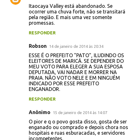
Itaocaya Valley está abandonado. Se
ocorrer uma chuva forte, não se transitará
pela região. E mais uma vez somente
promessas.
RESPONDER
Robson
14 de janeiro de 2014 às 20:34
ESSE É O PREFEITO "PATO", ILUDINDO OS
ELEITORES DE MARICÁ. SE DEPENDER DO
MEU VOTO PARA ELEGER A SUA ESPOSA
DEPUTADA, VAI NADAR E MORRER NA
PRAIA. NÃO VOTO NELE E EM NINGUÉM
INDICADO POR ESSE PREFEITO
ENGANADOR.
RESPONDER
Anônimo
15 de janeiro de 2014 às 14:07
O pior e q o povo gosta disso, gosta de ser
enganado ou comprado e depois chora nos
hospitais e ruas esburacadas, e servidores
incompetentes.