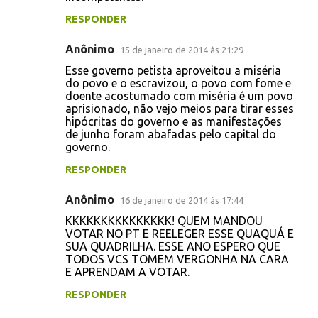
RESPONDER
Anônimo
15 de janeiro de 2014 às 21:29
Esse governo petista aproveitou a miséria
do povo e o escravizou, o povo com fome e
doente acostumado com miséria é um povo
aprisionado, não vejo meios para tirar esses
hipócritas do governo e as manifestações
de junho foram abafadas pelo capital do
governo.
RESPONDER
Anônimo
16 de janeiro de 2014 às 17:44
KKKKKKKKKKKKKKK! QUEM MANDOU
VOTAR NO PT E REELEGER ESSE QUAQUÁ E
SUA QUADRILHA. ESSE ANO ESPERO QUE
TODOS VCS TOMEM VERGONHA NA CARA
E APRENDAM A VOTAR.
RESPONDER