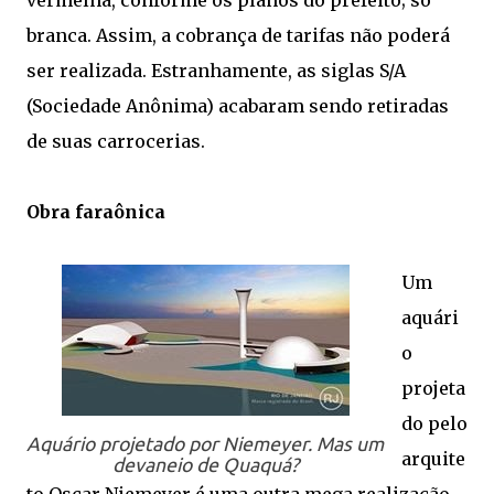
vermelha, conforme os planos do prefeito; só
branca. Assim, a cobrança de tarifas não poderá
ser realizada. Estranhamente, as siglas S/A
(Sociedade Anônima) acabaram sendo retiradas
de suas carrocerias.
Obra faraônica
Um
aquári
o
projeta
do pelo
Aquário projetado por Niemeyer. Mas um
arquite
devaneio de Quaquá?