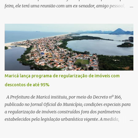
feira, ele terá uma reunião com um ex-senador, amigo pessoal,
para tratar da possibilidade de construir no município uma base e
centro de lançamento de foguetes e satélites. A declaração chamou
atenção pela ousadia do projeto, que colocaria Maricá em um
novo patamar de visibilidade tecnológica e estratégica. Segundo
Quaquá, a conversa será o início de um debate maior sobre a
viabilidade dessa estrutura na cidade. Durante o vídeo, o prefeito
também respondeu às críticas que vem recebendo. Segundo ele,
muitas pessoas estão dizendo que promete muito, mas não estaria
entregando resultados imediatos. Quaquá pediu paciência e
Maricá lança programa de regularização de imóveis com
garantiu que os frutos começarão a aparecer em breve. “O pessoal
descontos de até 95%
fala que eu prometo muito, mas não faço nada. Eu digo: calma.
Vocês Esperam, daqui a um ano o que será feito em Mari...
A Prefeitura de Maricá instituiu, por meio do Decreto nº 166,
publicado no Jornal Oficial do Município, condições especiais para
a regularização de imóveis construídos fora dos parâmetros
estabelecidos pela legislação urbanística vigente. A medida,
coordenada pela Secretaria Municipal de Urbanismo e
Planejamento Territorial, oferece aos proprietários a