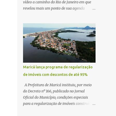
vídeo a caminho do Rio de Janeiro em que
revelou mais um ponto de sua agenda
política: na próxima quinta-feira, ele terá
uma reunião com um ex-senador, amigo
pessoal, para tratar da possibilidade de
construir no município uma base e centro de
lançamento de foguetes e satélites. A
declaração chamou atenção pela ousadia do
projeto, que colocaria Maricá em um novo
patamar de visibilidade tecnológica e
estratégica. Segundo Quaquá, a conversa
Maricá lança programa de regularização
será o início de um debate maior sobre a
de imóveis com descontos de até 95%
viabilidade dessa estrutura na cidade.
Durante o vídeo, o prefeito também
A Prefeitura de Maricá instituiu, por meio
respondeu às críticas que vem recebendo.
do Decreto nº 166, publicado no Jornal
Segundo ele, muitas pessoas estão dizendo
Oficial do Município, condições especiais
que promete muito, mas não estaria
para a regularização de imóveis construídos
entregando resultados imediatos. Quaquá
fora dos parâmetros estabelecidos pela
pediu paciência e garantiu que os frutos