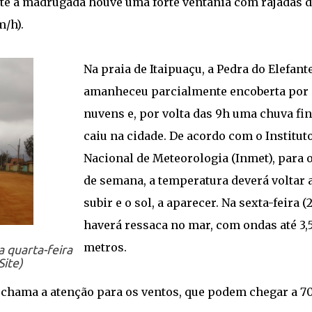
e a madrugada houve uma forte ventania com rajadas d
m/h).
Na praia de Itaipuaçu, a Pedra do Elefant
amanheceu parcialmente encoberta por
nuvens e, por volta das 9h uma chuva fi
caiu na cidade. De acordo com o Institut
Nacional de Meteorologia (Inmet), para 
de semana, a temperatura deverá voltar 
subir e o sol, a aparecer. Na sexta-feira (2
haverá ressaca no mar, com ondas até 3,
metros.
 quarta-feira
Site)
 chama a atenção para os ventos, que podem chegar a 7