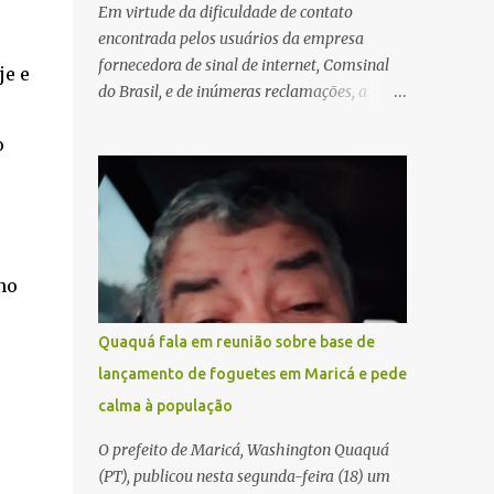
Em virtude da dificuldade de contato
encontrada pelos usuários da empresa
fornecedora de sinal de internet, Comsinal
je e
do Brasil, e de inúmeras reclamações, a
empresa está divulgando outros números de
o
telefone para novas adesões, instalações e
suporte técnico. Confira, a seguir: 2623-
5858, 2623-9006 e 26235651
no
Quaquá fala em reunião sobre base de
lançamento de foguetes em Maricá e pede
calma à população
O prefeito de Maricá, Washington Quaquá
(PT), publicou nesta segunda-feira (18) um