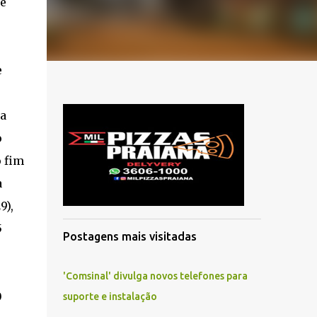
e
e
na
o
o fim
a
9),
5
Postagens mais visitadas
'Comsinal' divulga novos telefones para
0
suporte e instalação