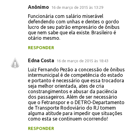
n
Anônimo
16 de março de 2015 às 13:29
t
Funcionária com salário miserável
á
defendendo com unhas e dentes o gordo
lucro de seu patrão empresário de ônibus
r
que nem sabe que ela existe. Brasileiro é
i
otário mesmo.
o
RESPONDER
s
Edna Costa
16 de março de 2015 às 18:43
Luiz Fernando Pezão a concessão de ônibus
intermunicipal é de competência do estado
e portanto é necessário que essa trocadora
seja melhor orientada, ates de cria
constrangimentos e abusar da paciência
dos passageiros. Além de ser necessário
que o Fetranspor e o DETRO-Departamento
de Transporte Rodoviário do RJ tomem
alguma atitude para impedir que situações
como esta se continuem ocorrendo!
RESPONDER