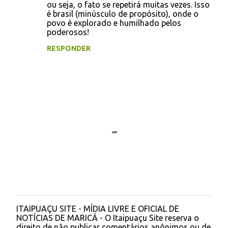
ou seja, o fato se repetirá muitas vezes. Isso
é brasil (minúsculo de propósito), onde o
povo é explorado e humilhado pelos
poderosos!
RESPONDER
ITAIPUAÇU SITE - MÍDIA LIVRE E OFICIAL DE
P
NOTÍCIAS DE MARICÁ - O Itaipuaçu Site reserva o
o
direito de não publicar comentários anônimos ou de