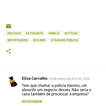
DESCASO
ESTUDANTE
MARICÁ
NOTÍCIAS
REPORTAGENS
RIOCARD
UTILIDADE PÚBLICA
Elisa Carvalho
16 de março de 2015 às 12:35
C
Tem que chamar a policia mesmo, um
o
absurdo um negocio desses. Não seria o
caso também de processar a empresa?
m
e
RESPONDER