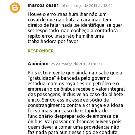
marcos cesar
16 de março de 2015 às 18:44
Houve o erro .mas humilhar não .um
covarde que não bata a cara mao tem
direito de falar nada .se identifique .se quer
ser respeitado .não conheço a contadora
repito errou .mas não humilhe uma
trabalhadora por favor
RESPONDER
Anônimo
25 de março de 2015 às 10:31
Pois é, tem gente que ainda não sabe que a
"gratuidade" é bancada pelo governo
estadual com os royalties do petróleo e o
empresário de ônibus recebe o valor integral
das passagens, inclusive no caso do bilhete
único. Sendo assim, esse episódio de
constrangimento contra a criança e a idosa
foi só mais um caso de estupidez de
funcionário despreparado de empresa de
ônibus. Vai passar em brancas nuvens pois
quem deveria tomar uma providência não
faz nada para punir esse tipo de conduta,