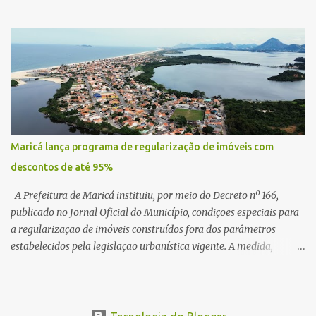
para tratar da possibilidade de construir no município uma base e
centro de lançamento de foguetes e satélites. A declaração chamou
atenção pela ousadia do projeto, que colocaria Maricá em um
novo patamar de visibilidade tecnológica e estratégica. Segundo
Quaquá, a conversa será o início de um debate maior sobre a
viabilidade dessa estrutura na cidade. Durante o vídeo, o prefeito
também respondeu às críticas que vem recebendo. Segundo ele,
muitas pessoas estão dizendo que promete muito, mas não estaria
entregando resultados imediatos. Quaquá pediu paciência e
Maricá lança programa de regularização de imóveis com
garantiu que os frutos começarão a aparecer em breve. “O pessoal
descontos de até 95%
fala que eu prometo muito, mas não faço nada. Eu digo: calma.
Vocês Esperam, daqui a um ano o que será feito em Mari...
A Prefeitura de Maricá instituiu, por meio do Decreto nº 166,
publicado no Jornal Oficial do Município, condições especiais para
a regularização de imóveis construídos fora dos parâmetros
estabelecidos pela legislação urbanística vigente. A medida,
coordenada pela Secretaria Municipal de Urbanismo e
Planejamento Territorial, oferece aos proprietários a
oportunidade de colocar suas edificações em conformidade com a
lei, assegurando segurança jurídica e promovendo a inclusão