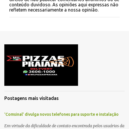
s
conteúdo duvidoso. As opiniões aqui expressas não
t
refletem necessariamente a nossa opinião.
a
r
u
m
c
o
m
e
n
t
á
r
i
o
Postagens mais visitadas
'Comsinal' divulga novos telefones para suporte e instalação
Em virtude da dificuldade de contato encontrada pelos usuários da