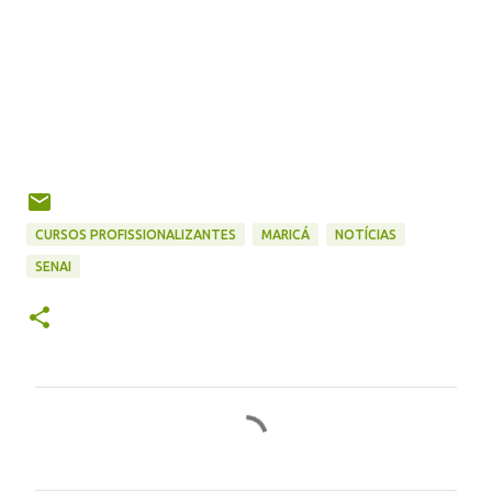
CURSOS PROFISSIONALIZANTES
MARICÁ
NOTÍCIAS
SENAI
C
o
m