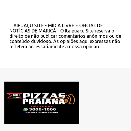
s
ITAIPUAÇU SITE - MÍDIA LIVRE E OFICIAL DE
P
NOTÍCIAS DE MARICÁ - O Itaipuaçu Site reserva o
o
direito de não publicar comentários anônimos ou de
s
conteúdo duvidoso. As opiniões aqui expressas não
t
refletem necessariamente a nossa opinião.
a
r
u
m
c
o
m
e
n
t
á
r
i
o