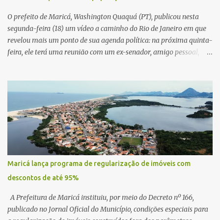
O prefeito de Maricá, Washington Quaquá (PT), publicou nesta
segunda-feira (18) um vídeo a caminho do Rio de Janeiro em que
revelou mais um ponto de sua agenda política: na próxima quinta-
feira, ele terá uma reunião com um ex-senador, amigo pessoal,
para tratar da possibilidade de construir no município uma base e
centro de lançamento de foguetes e satélites. A declaração chamou
atenção pela ousadia do projeto, que colocaria Maricá em um
novo patamar de visibilidade tecnológica e estratégica. Segundo
Quaquá, a conversa será o início de um debate maior sobre a
viabilidade dessa estrutura na cidade. Durante o vídeo, o prefeito
também respondeu às críticas que vem recebendo. Segundo ele,
muitas pessoas estão dizendo que promete muito, mas não estaria
entregando resultados imediatos. Quaquá pediu paciência e
Maricá lança programa de regularização de imóveis com
garantiu que os frutos começarão a aparecer em breve. “O pessoal
descontos de até 95%
fala que eu prometo muito, mas não faço nada. Eu digo: calma.
Vocês Esperam, daqui a um ano o que será feito em Mari...
A Prefeitura de Maricá instituiu, por meio do Decreto nº 166,
publicado no Jornal Oficial do Município, condições especiais para