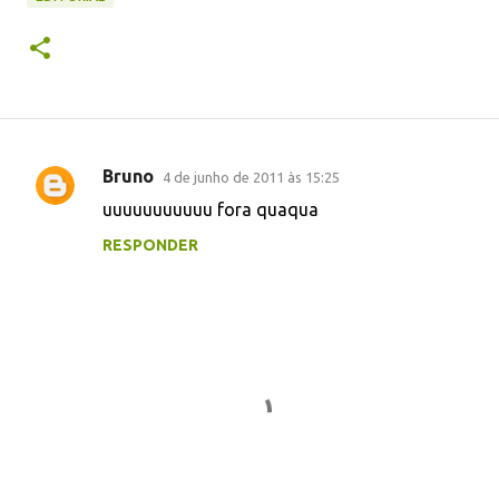
Bruno
4 de junho de 2011 às 15:25
C
uuuuuuuuuuu fora quaqua
o
RESPONDER
m
e
n
t
á
r
i
o