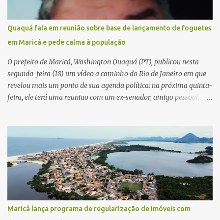
Quaquá fala em reunião sobre base de lançamento de foguetes
em Maricá e pede calma à população
O prefeito de Maricá, Washington Quaquá (PT), publicou nesta
segunda-feira (18) um vídeo a caminho do Rio de Janeiro em que
revelou mais um ponto de sua agenda política: na próxima quinta-
feira, ele terá uma reunião com um ex-senador, amigo pessoal,
para tratar da possibilidade de construir no município uma base e
centro de lançamento de foguetes e satélites. A declaração chamou
atenção pela ousadia do projeto, que colocaria Maricá em um
novo patamar de visibilidade tecnológica e estratégica. Segundo
Quaquá, a conversa será o início de um debate maior sobre a
viabilidade dessa estrutura na cidade. Durante o vídeo, o prefeito
também respondeu às críticas que vem recebendo. Segundo ele,
muitas pessoas estão dizendo que promete muito, mas não estaria
entregando resultados imediatos. Quaquá pediu paciência e
Maricá lança programa de regularização de imóveis com
garantiu que os frutos começarão a aparecer em breve. “O pessoal