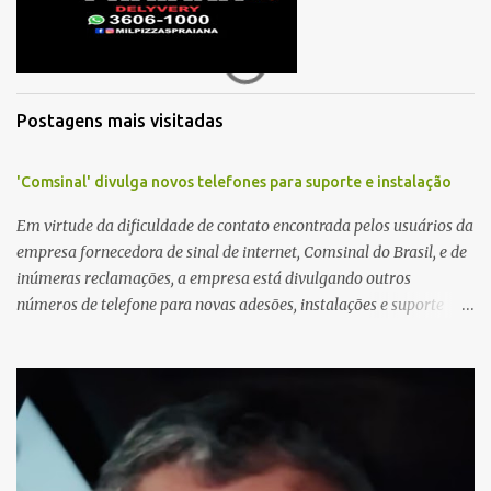
i
o
s
Postagens mais visitadas
'Comsinal' divulga novos telefones para suporte e instalação
Em virtude da dificuldade de contato encontrada pelos usuários da
empresa fornecedora de sinal de internet, Comsinal do Brasil, e de
inúmeras reclamações, a empresa está divulgando outros
números de telefone para novas adesões, instalações e suporte
técnico. Confira, a seguir: 2623-5858, 2623-9006 e 26235651