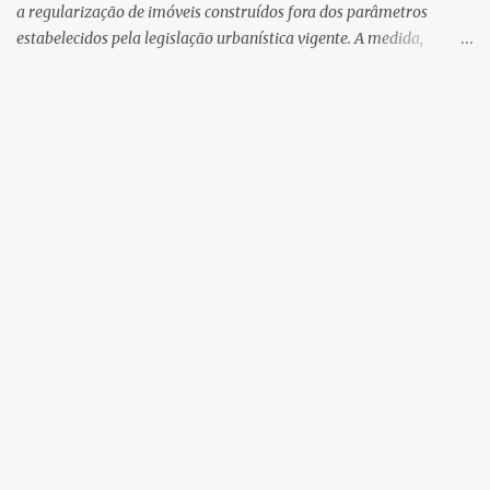
a regularização de imóveis construídos fora dos parâmetros
estabelecidos pela legislação urbanística vigente. A medida,
coordenada pela Secretaria Municipal de Urbanismo e
Planejamento Territorial, oferece aos proprietários a
oportunidade de colocar suas edificações em conformidade com a
lei, assegurando segurança jurídica e promovendo a inclusão
urbana. Poderão aderir ao programa os proprietários de obras
parciais ou totais que apresentem desconformidades, desde que
não estejam localizadas em áreas de proteção ambiental nem
envolvidas em processos judiciais que impeçam a regularização.
Um dos principais atrativos é o desconto de até 95% sobre o valor
da contrapartida prevista na chamada “Mais-Valia Predial”,
calculada de acordo com a natureza da infração e a capacidade
econômica do solicitante. O pagamento dessa contrapartida, no
entanto, não isenta ...