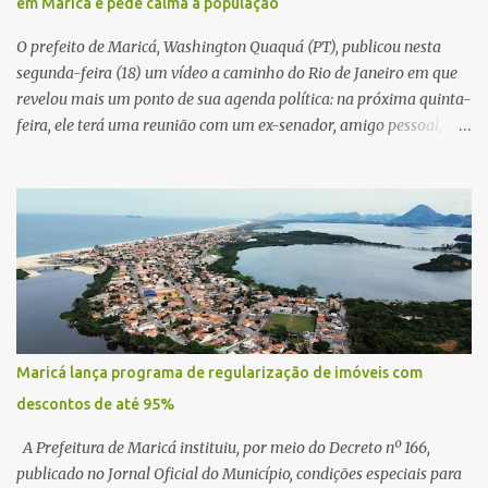
em Maricá e pede calma à população
O prefeito de Maricá, Washington Quaquá (PT), publicou nesta
segunda-feira (18) um vídeo a caminho do Rio de Janeiro em que
revelou mais um ponto de sua agenda política: na próxima quinta-
feira, ele terá uma reunião com um ex-senador, amigo pessoal,
para tratar da possibilidade de construir no município uma base e
centro de lançamento de foguetes e satélites. A declaração chamou
atenção pela ousadia do projeto, que colocaria Maricá em um
novo patamar de visibilidade tecnológica e estratégica. Segundo
Quaquá, a conversa será o início de um debate maior sobre a
viabilidade dessa estrutura na cidade. Durante o vídeo, o prefeito
também respondeu às críticas que vem recebendo. Segundo ele,
muitas pessoas estão dizendo que promete muito, mas não estaria
entregando resultados imediatos. Quaquá pediu paciência e
Maricá lança programa de regularização de imóveis com
garantiu que os frutos começarão a aparecer em breve. “O pessoal
descontos de até 95%
fala que eu prometo muito, mas não faço nada. Eu digo: calma.
Vocês Esperam, daqui a um ano o que será feito em Mari...
A Prefeitura de Maricá instituiu, por meio do Decreto nº 166,
publicado no Jornal Oficial do Município, condições especiais para