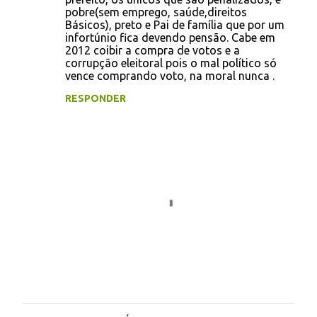
m
pobre(sem emprego, saúde,direitos
e
Básicos), preto e Pai de família que por um
infortúnio fica devendo pensão. Cabe em
n
2012 coibir a compra de votos e a
t
corrupção eleitoral pois o mal político só
vence comprando voto, na moral nunca .
á
RESPONDER
r
i
o
s