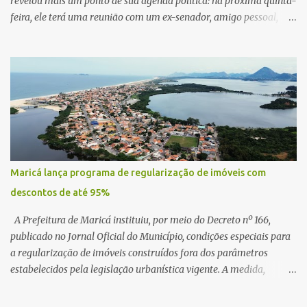
revelou mais um ponto de sua agenda política: na próxima quinta-
feira, ele terá uma reunião com um ex-senador, amigo pessoal,
para tratar da possibilidade de construir no município uma base e
centro de lançamento de foguetes e satélites. A declaração chamou
atenção pela ousadia do projeto, que colocaria Maricá em um
novo patamar de visibilidade tecnológica e estratégica. Segundo
Quaquá, a conversa será o início de um debate maior sobre a
viabilidade dessa estrutura na cidade. Durante o vídeo, o prefeito
também respondeu às críticas que vem recebendo. Segundo ele,
muitas pessoas estão dizendo que promete muito, mas não estaria
entregando resultados imediatos. Quaquá pediu paciência e
Maricá lança programa de regularização de imóveis com
garantiu que os frutos começarão a aparecer em breve. “O pessoal
descontos de até 95%
fala que eu prometo muito, mas não faço nada. Eu digo: calma.
Vocês Esperam, daqui a um ano o que será feito em Mari...
A Prefeitura de Maricá instituiu, por meio do Decreto nº 166,
publicado no Jornal Oficial do Município, condições especiais para
a regularização de imóveis construídos fora dos parâmetros
estabelecidos pela legislação urbanística vigente. A medida,
coordenada pela Secretaria Municipal de Urbanismo e
Planejamento Territorial, oferece aos proprietários a