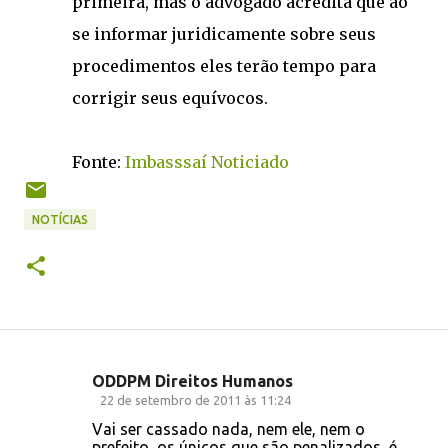
primeira, mas o advogado acredita que ao
se informar juridicamente sobre seus
procedimentos eles terão tempo para
corrigir seus equívocos.
Fonte:
Imbasssaí Noticiado
NOTÍCIAS
ODDPM Direitos Humanos
C
22 de setembro de 2011 às 11:24
o
Vai ser cassado nada, nem ele, nem o
prefeito, os únicos que são penalizados, é