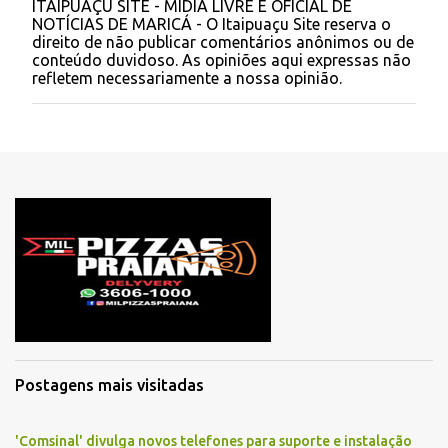
ITAIPUAÇU SITE - MÍDIA LIVRE E OFICIAL DE
P
NOTÍCIAS DE MARICÁ - O Itaipuaçu Site reserva o
o
direito de não publicar comentários anônimos ou de
s
conteúdo duvidoso. As opiniões aqui expressas não
t
refletem necessariamente a nossa opinião.
a
r
u
m
c
o
m
e
n
t
á
r
i
o
Postagens mais visitadas
'Comsinal' divulga novos telefones para suporte e instalação