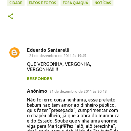
CIDADE
FATOS E FOTOS
FORA QUAQUÁ
NOTÍCIAS
Eduardo Santarelli
C
21 de dezembro de 2011 às 19:45
o
QUE VERGONHA, VERGONHA,
VERGONHA!!!!!
m
e
RESPONDER
n
Anônimo
21 de dezembro de 2011 às 20:48
t
Não foi erro coisa nenhuma, esse prefeito
á
bebum nao tem amor ao dinheiro público,
quis fazer "presepada", cumprimentar com
r
o chapéu alheio, já que a obra do mumbuca
i
é do Estado. Soube que vinha uma enorme
viga para Maricá e fez "alô, alô terezinha",
o