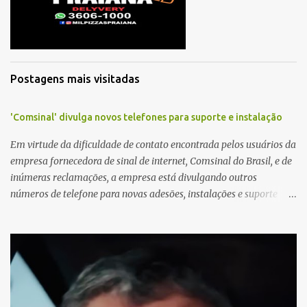
r
i
o
Postagens mais visitadas
'Comsinal' divulga novos telefones para suporte e instalação
Em virtude da dificuldade de contato encontrada pelos usuários da
empresa fornecedora de sinal de internet, Comsinal do Brasil, e de
inúmeras reclamações, a empresa está divulgando outros
números de telefone para novas adesões, instalações e suporte
técnico. Confira, a seguir: 2623-5858, 2623-9006 e 26235651