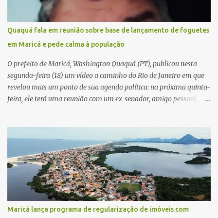
Quaquá fala em reunião sobre base de lançamento de foguetes
em Maricá e pede calma à população
O prefeito de Maricá, Washington Quaquá (PT), publicou nesta
segunda-feira (18) um vídeo a caminho do Rio de Janeiro em que
revelou mais um ponto de sua agenda política: na próxima quinta-
feira, ele terá uma reunião com um ex-senador, amigo pessoal,
para tratar da possibilidade de construir no município uma base e
centro de lançamento de foguetes e satélites. A declaração chamou
atenção pela ousadia do projeto, que colocaria Maricá em um
novo patamar de visibilidade tecnológica e estratégica. Segundo
Quaquá, a conversa será o início de um debate maior sobre a
viabilidade dessa estrutura na cidade. Durante o vídeo, o prefeito
também respondeu às críticas que vem recebendo. Segundo ele,
muitas pessoas estão dizendo que promete muito, mas não estaria
entregando resultados imediatos. Quaquá pediu paciência e
Maricá lança programa de regularização de imóveis com
garantiu que os frutos começarão a aparecer em breve. “O pessoal