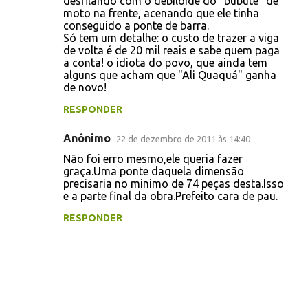
desfilando com o debilóide do "bubute" de
s
moto na frente, acenando que ele tinha
conseguido a ponte de barra.
Só tem um detalhe: o custo de trazer a viga
de volta é de 20 mil reais e sabe quem paga
a conta! o idiota do povo, que ainda tem
alguns que acham que "Ali Quaquá" ganha
de novo!
RESPONDER
Anônimo
22 de dezembro de 2011 às 14:40
Não foi erro mesmo,ele queria fazer
graça.Uma ponte daquela dimensão
precisaria no minimo de 74 peças desta.Isso
e a parte final da obra.Prefeito cara de pau.
RESPONDER