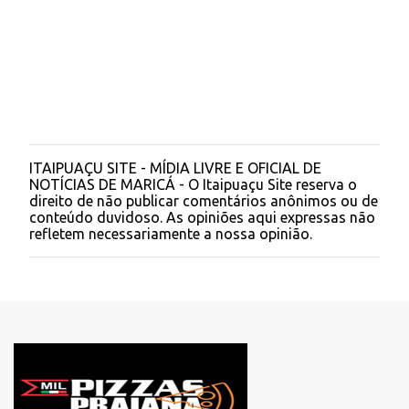
ITAIPUAÇU SITE - MÍDIA LIVRE E OFICIAL DE
P
NOTÍCIAS DE MARICÁ - O Itaipuaçu Site reserva o
o
direito de não publicar comentários anônimos ou de
s
conteúdo duvidoso. As opiniões aqui expressas não
t
refletem necessariamente a nossa opinião.
a
r
u
m
c
o
m
e
n
t
á