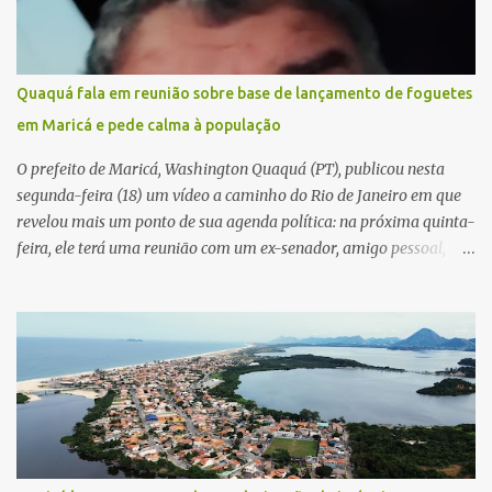
Quaquá fala em reunião sobre base de lançamento de foguetes
em Maricá e pede calma à população
O prefeito de Maricá, Washington Quaquá (PT), publicou nesta
segunda-feira (18) um vídeo a caminho do Rio de Janeiro em que
revelou mais um ponto de sua agenda política: na próxima quinta-
feira, ele terá uma reunião com um ex-senador, amigo pessoal,
para tratar da possibilidade de construir no município uma base e
centro de lançamento de foguetes e satélites. A declaração chamou
atenção pela ousadia do projeto, que colocaria Maricá em um
novo patamar de visibilidade tecnológica e estratégica. Segundo
Quaquá, a conversa será o início de um debate maior sobre a
viabilidade dessa estrutura na cidade. Durante o vídeo, o prefeito
também respondeu às críticas que vem recebendo. Segundo ele,
muitas pessoas estão dizendo que promete muito, mas não estaria
entregando resultados imediatos. Quaquá pediu paciência e