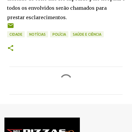
todos os envolvidos serão chamados para
prestar esclarecimentos.
CIDADE
NOTÍCIAS
POLÍCIA
SAÚDE E CIÊNCIA
C
o
m
e
n
t
á