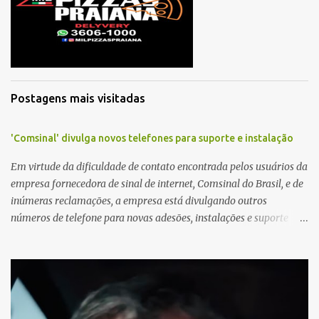
r
i
o
s
Postagens mais visitadas
'Comsinal' divulga novos telefones para suporte e instalação
Em virtude da dificuldade de contato encontrada pelos usuários da
empresa fornecedora de sinal de internet, Comsinal do Brasil, e de
inúmeras reclamações, a empresa está divulgando outros
números de telefone para novas adesões, instalações e suporte
técnico. Confira, a seguir: 2623-5858, 2623-9006 e 26235651