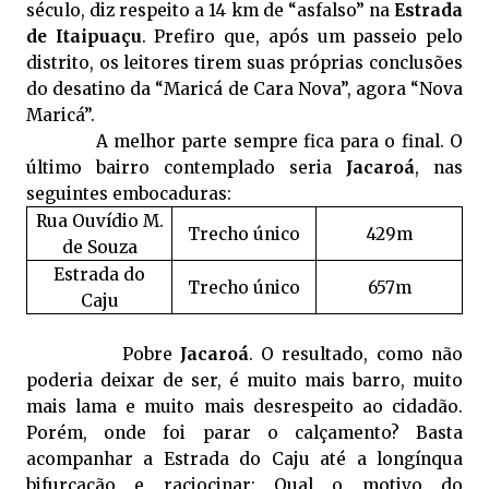
século, diz respeito a
14 km
de “asfalso” na
Estrada
de Itaipuaçu
. Prefiro que, após um passeio pelo
distrito, os leitores tirem suas próprias conclusões
do desatino da “Maricá de Cara Nova”, agora “Nova
Maricá”.
A melhor parte sempre fica para o final. O
último bairro contemplado seria
Jacaroá
, nas
seguintes embocaduras:
Rua Ouvídio M.
Trecho único
429m
de Souza
Estrada do
Trecho único
657m
Caju
Pobre
Jacaroá
. O resultado, como não
poderia deixar de ser, é muito mais barro, muito
mais lama e muito mais desrespeito ao cidadão.
Porém, onde foi parar o calçamento? Basta
acompanhar a Estrada do Caju até a longínqua
bifurcação e raciocinar: Qual o motivo do