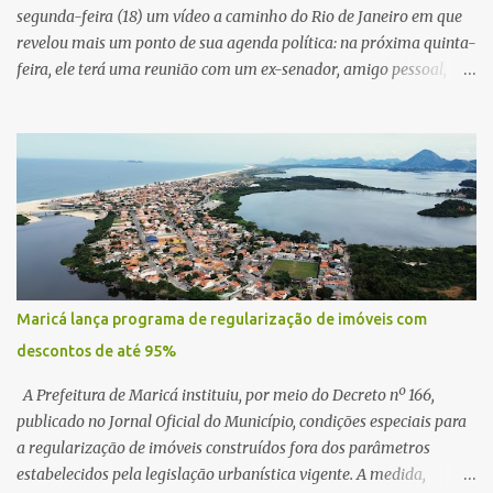
segunda-feira (18) um vídeo a caminho do Rio de Janeiro em que
revelou mais um ponto de sua agenda política: na próxima quinta-
feira, ele terá uma reunião com um ex-senador, amigo pessoal,
para tratar da possibilidade de construir no município uma base e
centro de lançamento de foguetes e satélites. A declaração chamou
atenção pela ousadia do projeto, que colocaria Maricá em um
novo patamar de visibilidade tecnológica e estratégica. Segundo
Quaquá, a conversa será o início de um debate maior sobre a
viabilidade dessa estrutura na cidade. Durante o vídeo, o prefeito
também respondeu às críticas que vem recebendo. Segundo ele,
muitas pessoas estão dizendo que promete muito, mas não estaria
entregando resultados imediatos. Quaquá pediu paciência e
Maricá lança programa de regularização de imóveis com
garantiu que os frutos começarão a aparecer em breve. “O pessoal
descontos de até 95%
fala que eu prometo muito, mas não faço nada. Eu digo: calma.
Vocês Esperam, daqui a um ano o que será feito em Mari...
A Prefeitura de Maricá instituiu, por meio do Decreto nº 166,
publicado no Jornal Oficial do Município, condições especiais para
a regularização de imóveis construídos fora dos parâmetros
estabelecidos pela legislação urbanística vigente. A medida,