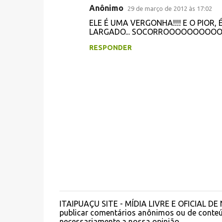
n
Anônimo
29 de março de 2012 às 17:02
t
ELE É UMA VERGONHA!!!! E O PIOR
á
LARGADO... SOCORROOOOOOOOOOO
r
RESPONDER
i
o
s
ITAIPUAÇU SITE - MÍDIA LIVRE E OFICIAL DE N
P
publicar comentários anônimos ou de conteú
o
necessariamente a nossa opinião.