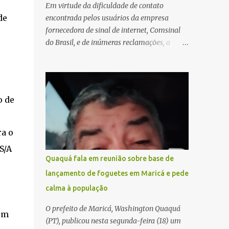
Em virtude da dificuldade de contato
de
encontrada pelos usuários da empresa
fornecedora de sinal de internet, Comsinal
do Brasil, e de inúmeras reclamações, a
empresa está divulgando outros números de
telefone para novas adesões, instalações e
suporte técnico. Confira, a seguir: 2623-
5858, 2623-9006 e 26235651
o de
ra o
S/A
Quaquá fala em reunião sobre base de
lançamento de foguetes em Maricá e pede
calma à população
O prefeito de Maricá, Washington Quaquá
om
(PT), publicou nesta segunda-feira (18) um