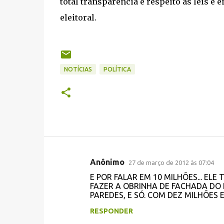
total transparência e respeito às leis 
eleitoral.
NOTÍCIAS
POLÍTICA
Anônimo
27 de março de 2012 às 07:04
C
E POR FALAR EM 10 MILHÕES... E
o
FAZER A OBRINHA DE FACHADA DO 
PAREDES, E SÓ. COM DEZ MILHÕES
m
e
RESPONDER