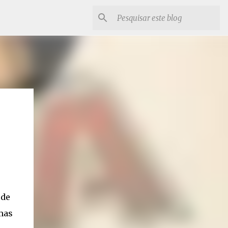
 de
mas