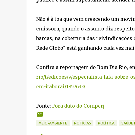
Não é à toa que vem crescendo um movi
emissora, quando o assunto diz respeit
barcas, na cobertura das reivindicações d
Rede Globo" está ganhando cada vez mais 
Confira a reportagem do Bom Dia Rio, e
rio/t/edicoes/v/especialista-fala-sobr
em-itaborai/1857633/
Fonte:
Fora duto do Comperj
MEIO-AMBIENTE
NOTÍCIAS
POLÍTICA
SAÚDE E