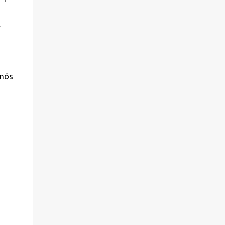
a
l
 nós