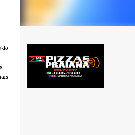
e do
e
iais