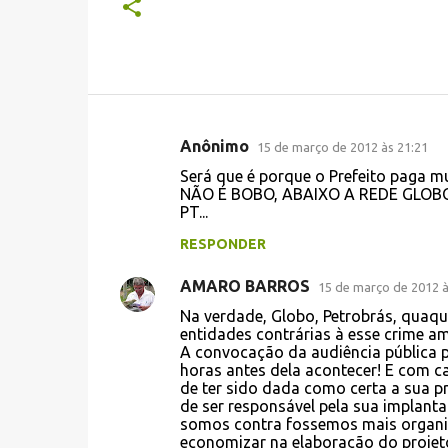
Anônimo
15 de março de 2012 às 21:21
C
Será que é porque o Prefeito paga 
o
NÃO É BOBO, ABAIXO A REDE GLOBO' -
PT...
m
e
RESPONDER
n
AMARO BARROS
15 de março de 2012 à
t
Na verdade, Globo, Petrobrás, quaqu
á
entidades contrárias à esse crime am
A convocação da audiência pública p
r
horas antes dela acontecer! E com ca
i
de ter sido dada como certa a sua pre
de ser responsável pela sua implanta
o
somos contra fossemos mais organiza
s
economizar na elaboração do projeto