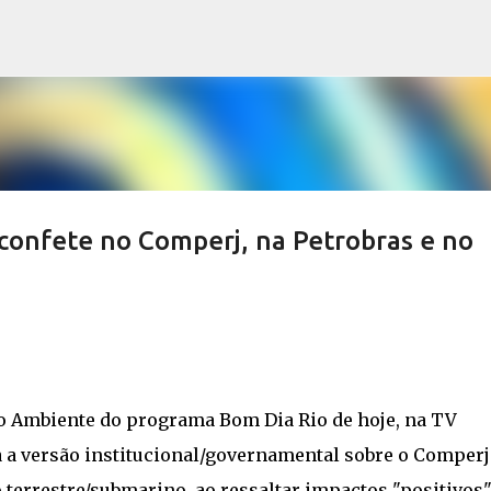
Pular para o conteúdo principal
confete no Comperj, na Petrobras e no
o Ambiente do programa Bom Dia Rio de hoje, na TV
a a versão institucional/governamental sobre o Comperj
 terrestre/submarino, ao ressaltar impactos "positivos