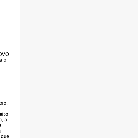
POVO
a o
pio.
eito
a, a
e
a
 que