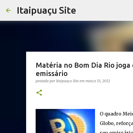
Itaipuaçu Site
Matéria no Bom Dia Rio joga 
emissário
postado por
Itaipuaçu Site
em
março 15, 2012
O quadro Mei
Globo, reforç
seu emissário