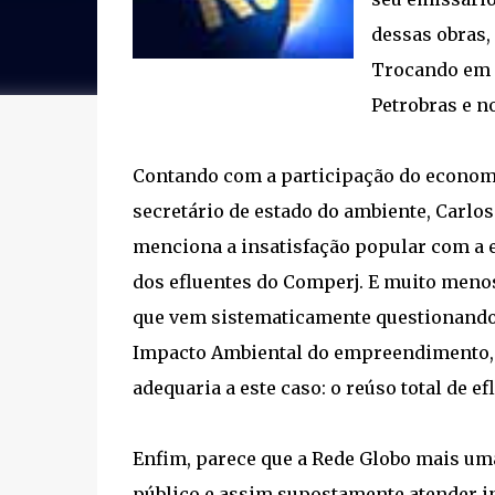
dessas obras,
Trocando em 
Petrobras e n
Contando com a participação do economi
secretário de estado do ambiente, Carl
menciona a insatisfação popular com a e
dos efluentes do Comperj. E muito meno
que vem sistematicamente questionando e
Impacto Ambiental do empreendimento, s
adequaria a este caso: o reúso total de ef
Enfim, parece que a Rede Globo mais um
público e assim supostamente atender in