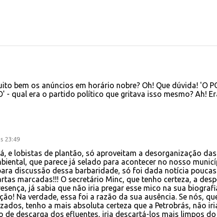
muito bem os anúncios em horário nobre? Oh! Que dúvida! 'O 
 qual era o partido político que gritava isso mesmo? Ah! Er
s 23:49
á, e lobistas de plantão, só aproveitam a desorganização das
biental, que parece já selado para acontecer no nosso municí
ara discussão dessa barbaridade, só foi dada notícia poucas
rtas marcadas!!! O secretário Minc, que tenho certeza, a desp
sença, já sabia que não iria pregar esse mico na sua biografi
ção! Na verdade, essa foi a razão da sua ausência. Se nós, qu
dos, tenho a mais absoluta certeza que a Petrobrás, não iri
 de descarga dos efluentes, iria descartá-los mais limpos do