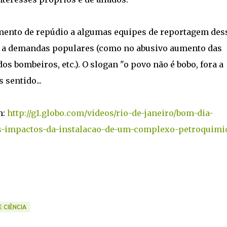
mento de repúdio a algumas equipes de reportagem des
o a demandas populares (como no abusivo aumento das
os bombeiros, etc.). O slogan "o povo não é bobo, fora a
sentido...
m:
http://g1.globo.com/videos/rio-de-janeiro/bom-dia-
e-os-impactos-da-instalacao-de-um-complexo-petroquimi
 CIÊNCIA