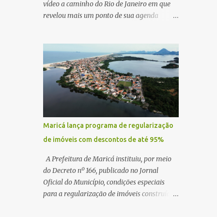
vídeo a caminho do Rio de Janeiro em que
revelou mais um ponto de sua agenda
política: na próxima quinta-feira, ele terá
uma reunião com um ex-senador, amigo
pessoal, para tratar da possibilidade de
construir no município uma base e centro de
lançamento de foguetes e satélites. A
declaração chamou atenção pela ousadia do
projeto, que colocaria Maricá em um novo
patamar de visibilidade tecnológica e
estratégica. Segundo Quaquá, a conversa
Maricá lança programa de regularização
será o início de um debate maior sobre a
de imóveis com descontos de até 95%
viabilidade dessa estrutura na cidade.
Durante o vídeo, o prefeito também
A Prefeitura de Maricá instituiu, por meio
respondeu às críticas que vem recebendo.
do Decreto nº 166, publicado no Jornal
Segundo ele, muitas pessoas estão dizendo
Oficial do Município, condições especiais
que promete muito, mas não estaria
para a regularização de imóveis construídos
entregando resultados imediatos. Quaquá
fora dos parâmetros estabelecidos pela
pediu paciência e garantiu que os frutos