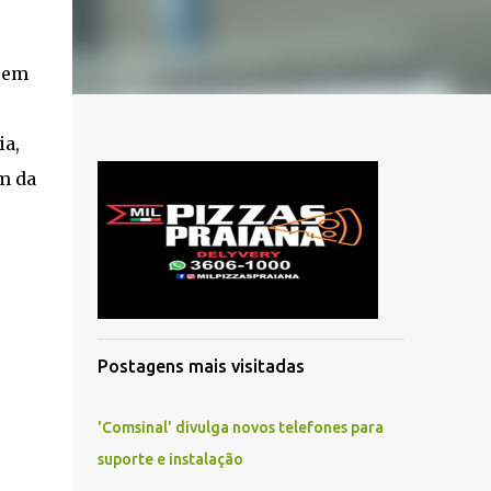
o em
ia,
m da
Postagens mais visitadas
'Comsinal' divulga novos telefones para
suporte e instalação