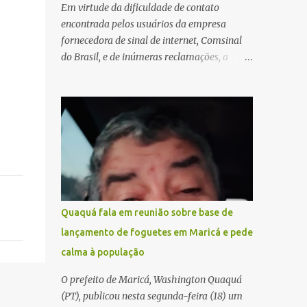
Em virtude da dificuldade de contato
encontrada pelos usuários da empresa
fornecedora de sinal de internet, Comsinal
do Brasil, e de inúmeras reclamações, a
empresa está divulgando outros números de
telefone para novas adesões, instalações e
suporte técnico. Confira, a seguir: 2623-
5858, 2623-9006 e 26235651
Quaquá fala em reunião sobre base de
lançamento de foguetes em Maricá e pede
calma à população
O prefeito de Maricá, Washington Quaquá
(PT), publicou nesta segunda-feira (18) um