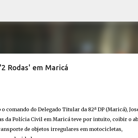
Pular para o conteúdo principal
o '2 Rodas' em Maricá
 o comando do Delegado Titular da 82ª DP (Maricá), Jos
da Polícia Civil em Maricá teve por intuito, coibir o a
transporte de objetos irregulares em motocicletas,