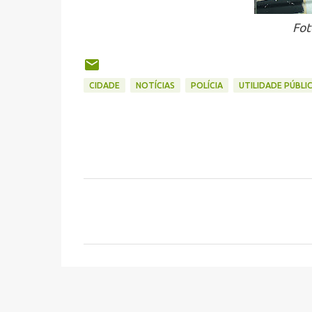
Fot
CIDADE
NOTÍCIAS
POLÍCIA
UTILIDADE PÚBLI
C
o
m
e
n
t