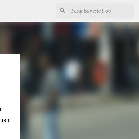
é
buso