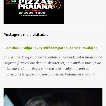
Postagens mais visitadas
'Comsinal' divulga novos telefones para suporte e instalação
Em virtude da dificuldade de contato encontrada pelos usuários da
empresa fornecedora de sinal de internet, Comsinal do Brasil, e de
inúmeras reclamações, a empresa está divulgando outros
números de telefone para novas adesões, instalações e suporte
técnico. Confira, a seguir: 2623-5858, 2623-9006 e 26235651