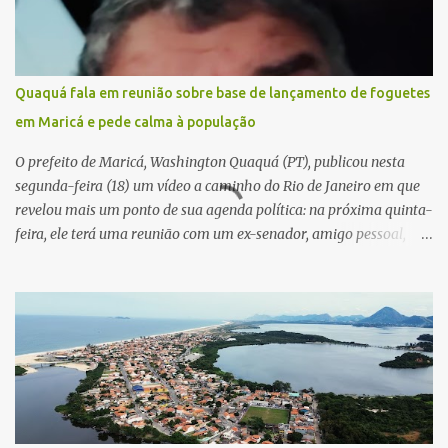
Quaquá fala em reunião sobre base de lançamento de foguetes
em Maricá e pede calma à população
O prefeito de Maricá, Washington Quaquá (PT), publicou nesta
segunda-feira (18) um vídeo a caminho do Rio de Janeiro em que
revelou mais um ponto de sua agenda política: na próxima quinta-
feira, ele terá uma reunião com um ex-senador, amigo pessoal,
para tratar da possibilidade de construir no município uma base e
centro de lançamento de foguetes e satélites. A declaração chamou
atenção pela ousadia do projeto, que colocaria Maricá em um
novo patamar de visibilidade tecnológica e estratégica. Segundo
Quaquá, a conversa será o início de um debate maior sobre a
viabilidade dessa estrutura na cidade. Durante o vídeo, o prefeito
também respondeu às críticas que vem recebendo. Segundo ele,
muitas pessoas estão dizendo que promete muito, mas não estaria