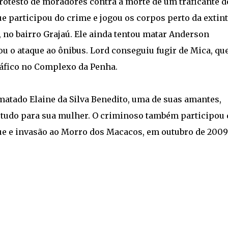
protesto de moradores contra a morte de um traficante d
e participou do crime e jogou os corpos perto da extin
 no bairro Grajaú. Ele ainda tentou matar Anderson
u o ataque ao ônibus. Lord conseguiu fugir de Mica, qu
áfico no Complexo da Penha.
matado Elaine da Silva Benedito, uma de suas amantes,
ar tudo para sua mulher. O criminoso também participou 
que e invasão ao Morro dos Macacos, em outubro de 2009