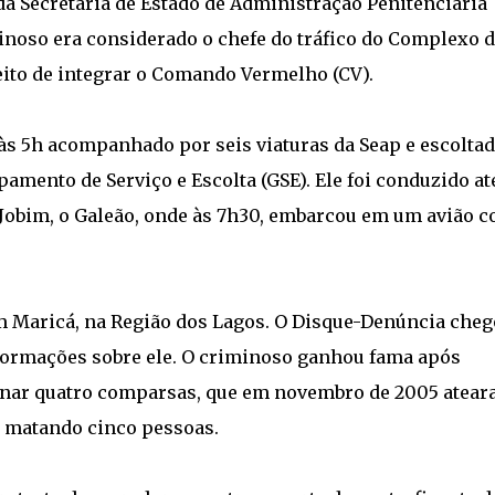
a Secretaria de Estado de Administração Penitenciária
minoso era considerado o chefe do tráfico do Complexo 
ito de integrar o Comando Vermelho (CV).
às 5h acompanhado por seis viaturas da Seap e escolta
amento de Serviço e Escolta (GSE). Ele foi conduzido at
 Jobim, o Galeão, onde às 7h30, embarcou em um avião 
m Maricá, na Região dos Lagos. O Disque-Denúncia cheg
formações sobre ele. O criminoso ganhou fama após
denar quatro comparsas, que em novembro de 2005 atea
, matando cinco pessoas.