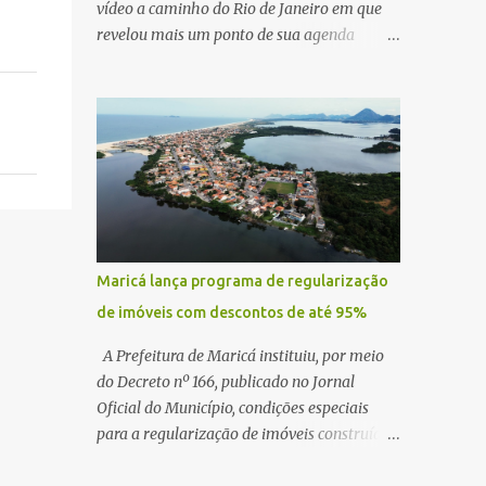
vídeo a caminho do Rio de Janeiro em que
revelou mais um ponto de sua agenda
política: na próxima quinta-feira, ele terá
uma reunião com um ex-senador, amigo
pessoal, para tratar da possibilidade de
construir no município uma base e centro de
lançamento de foguetes e satélites. A
declaração chamou atenção pela ousadia do
projeto, que colocaria Maricá em um novo
patamar de visibilidade tecnológica e
estratégica. Segundo Quaquá, a conversa
Maricá lança programa de regularização
será o início de um debate maior sobre a
de imóveis com descontos de até 95%
viabilidade dessa estrutura na cidade.
Durante o vídeo, o prefeito também
A Prefeitura de Maricá instituiu, por meio
respondeu às críticas que vem recebendo.
do Decreto nº 166, publicado no Jornal
Segundo ele, muitas pessoas estão dizendo
Oficial do Município, condições especiais
que promete muito, mas não estaria
para a regularização de imóveis construídos
entregando resultados imediatos. Quaquá
fora dos parâmetros estabelecidos pela
pediu paciência e garantiu que os frutos