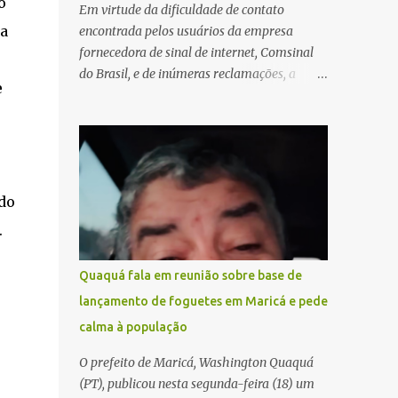
o
Em virtude da dificuldade de contato
ta
encontrada pelos usuários da empresa
fornecedora de sinal de internet, Comsinal
do Brasil, e de inúmeras reclamações, a
e
empresa está divulgando outros números de
telefone para novas adesões, instalações e
suporte técnico. Confira, a seguir: 2623-
5858, 2623-9006 e 26235651
do
.
Quaquá fala em reunião sobre base de
lançamento de foguetes em Maricá e pede
calma à população
O prefeito de Maricá, Washington Quaquá
(PT), publicou nesta segunda-feira (18) um