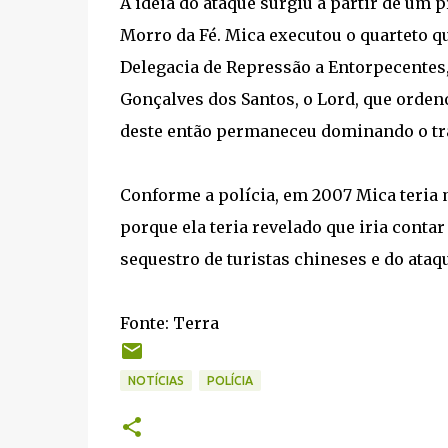
A ideia do ataque surgiu a partir de um 
Morro da Fé. Mica executou o quarteto qu
Delegacia de Repressão a Entorpecentes,
Gonçalves dos Santos, o Lord, que ordeno
deste então permaneceu dominando o tr
Conforme a polícia, em 2007 Mica teria 
porque ela teria revelado que iria cont
sequestro de turistas chineses e do ata
Fonte: Terra
NOTÍCIAS
POLÍCIA