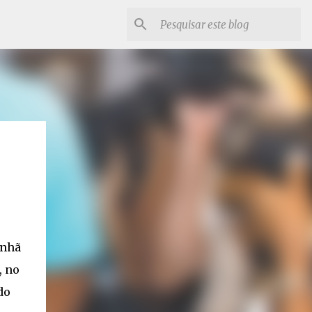
anhã
, no
do