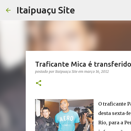
Itaipuaçu Site
Traficante Mica é transferid
postado por
Itaipuaçu Site
em
março 16, 2012
O traficante 
desta sexta-fe
Rio, para a P