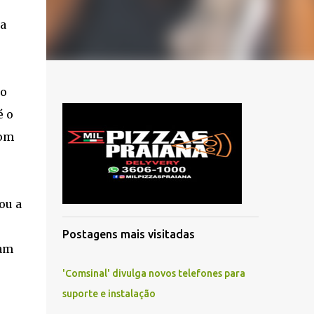
da
do
é o
com
ou a
Postagens mais visitadas
ram
'Comsinal' divulga novos telefones para
suporte e instalação