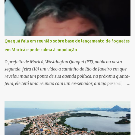
Quaquá fala em reunião sobre base de lançamento de foguetes
em Maricá e pede calma à população
O prefeito de Maricá, Washington Quaquá (PT), publicou nesta
segunda-feira (18) um vídeo a caminho do Rio de Janeiro em que
revelou mais um ponto de sua agenda política: na próxima quinta-
feira, ele terá uma reunião com um ex-senador, amigo pessoal,
para tratar da possibilidade de construir no município uma base e
centro de lançamento de foguetes e satélites. A declaração chamou
atenção pela ousadia do projeto, que colocaria Maricá em um
novo patamar de visibilidade tecnológica e estratégica. Segundo
Quaquá, a conversa será o início de um debate maior sobre a
viabilidade dessa estrutura na cidade. Durante o vídeo, o prefeito
também respondeu às críticas que vem recebendo. Segundo ele,