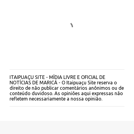
ITAIPUAÇU SITE - MÍDIA LIVRE E OFICIAL DE
P
NOTÍCIAS DE MARICÁ - O Itaipuaçu Site reserva o
o
direito de não publicar comentários anônimos ou de
s
conteúdo duvidoso. As opiniões aqui expressas não
t
refletem necessariamente a nossa opinião.
a
r
u
m
c
o
m