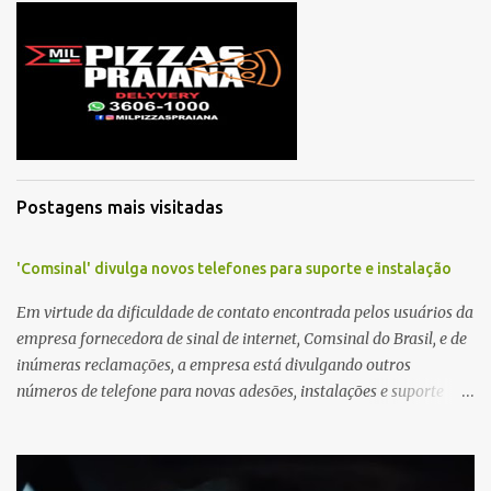
e
n
t
á
r
i
o
Postagens mais visitadas
'Comsinal' divulga novos telefones para suporte e instalação
Em virtude da dificuldade de contato encontrada pelos usuários da
empresa fornecedora de sinal de internet, Comsinal do Brasil, e de
inúmeras reclamações, a empresa está divulgando outros
números de telefone para novas adesões, instalações e suporte
técnico. Confira, a seguir: 2623-5858, 2623-9006 e 26235651