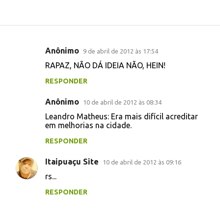
Anônimo
9 de abril de 2012 às 17:54
C
RAPAZ, NÃO DÁ IDEIA NÃO, HEIN!
o
RESPONDER
m
e
Anônimo
10 de abril de 2012 às 08:34
n
Leandro Matheus: Era mais difícil acreditar
t
em melhorias na cidade.
á
RESPONDER
r
Itaipuaçu Site
10 de abril de 2012 às 09:16
i
rs...
o
RESPONDER
s