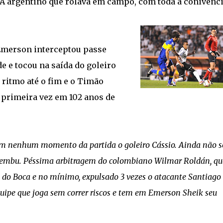
A argentino que rolava em campo, com toda a conivênci
 Emerson interceptou passe
e e tocou na saída do goleiro
 ritmo até o fim e o Timão
 primeira vez em 102 anos de
em nenhum momento da partida o goleiro Cássio. Ainda não s
acaembu. Péssima arbitragem do colombiano Wilmar Roldán, qu
 do Boca e no mínimo, expulsado 3 vezes o atacante Santiago
quipe que joga sem correr riscos e tem em Emerson Sheik seu