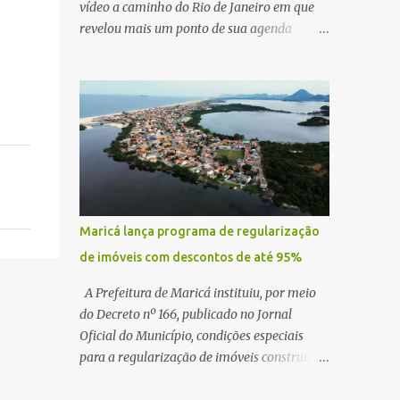
vídeo a caminho do Rio de Janeiro em que
revelou mais um ponto de sua agenda
política: na próxima quinta-feira, ele terá
uma reunião com um ex-senador, amigo
pessoal, para tratar da possibilidade de
construir no município uma base e centro de
lançamento de foguetes e satélites. A
declaração chamou atenção pela ousadia do
projeto, que colocaria Maricá em um novo
patamar de visibilidade tecnológica e
estratégica. Segundo Quaquá, a conversa
Maricá lança programa de regularização
será o início de um debate maior sobre a
de imóveis com descontos de até 95%
viabilidade dessa estrutura na cidade.
Durante o vídeo, o prefeito também
A Prefeitura de Maricá instituiu, por meio
respondeu às críticas que vem recebendo.
do Decreto nº 166, publicado no Jornal
Segundo ele, muitas pessoas estão dizendo
Oficial do Município, condições especiais
que promete muito, mas não estaria
para a regularização de imóveis construídos
entregando resultados imediatos. Quaquá
fora dos parâmetros estabelecidos pela
pediu paciência e garantiu que os frutos