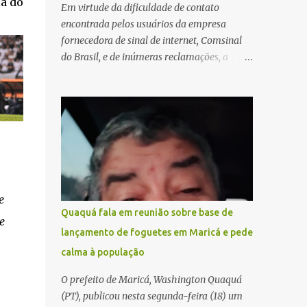
a do
Em virtude da dificuldade de contato
encontrada pelos usuários da empresa
fornecedora de sinal de internet, Comsinal
do Brasil, e de inúmeras reclamações, a
empresa está divulgando outros números de
telefone para novas adesões, instalações e
suporte técnico. Confira, a seguir: 2623-
5858, 2623-9006 e 26235651
e
Quaquá fala em reunião sobre base de
e
lançamento de foguetes em Maricá e pede
calma à população
O prefeito de Maricá, Washington Quaquá
(PT), publicou nesta segunda-feira (18) um