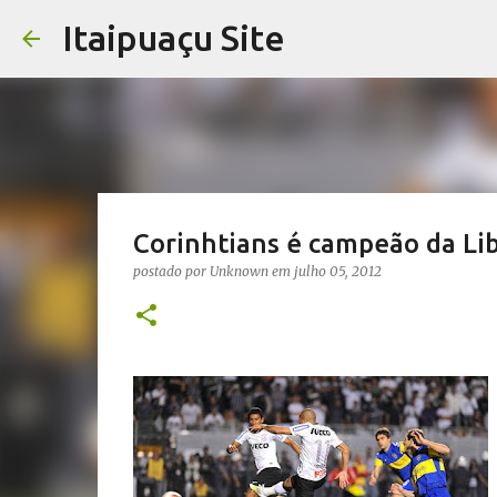
Itaipuaçu Site
Corinhtians é campeão da Li
postado por
Unknown
em
julho 05, 2012