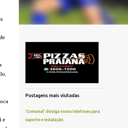
os
de
a
lo,
Postagens mais visitadas
Boca
'Comsinal' divulga novos telefones para
i e
suporte e instalação