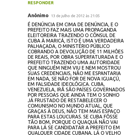
RESPONDER
á
r
Anônimo
13 de julho de 2012 às 21:05
i
É DENÚNCIA EM CIMA DE DENÚNCIA, E O
PREFEITO FAZ MAIS UMA PROPAGANDA
o
ELEITOREIRA TRAZENDO O CÕNSUL DE
s
CUBA À MARICÁ, ISTO É UMA VERDADEIRA
PALHAÇADA, O MINISTÉRIO PÚBLICO
COBRANDO A DEVOLUÇÃO DE 11 MILHÔES
DE REAIS, POR OBRA SUPERFATURADA E O
PREFEITO TRAZENDO UMA AUTORIDADE
QUE NINGUÉM NEM VIU E NEM MOSTROU
SUAS CREDENCIAIS, NÃO ME ESPANTARIA
EM NADA, SE NÃO FOR DE NOVA IGUAÇÚ,
EM FALSIDADE IDEOLÓGICA. CUBA,
VENEZUELA, IRÃ SÃO PAÍSES GOVERNADOS
POR PESSOAS QUE AINDA TEM O SONHO
JÁ FRUSTADO DE RESTABELECER O
COMUNISMO NO MUNDO ATUAL, QUE
GRAÇAS À DEUS, NÃO TEM MAIS ESPAÇO
PARA ESTAS LOUCURAS. SE CUBA FÕSSE
TÃO BOM, PORQUE O QUAQUÁ NÃO VAI
PARA LÁ SE CANDIDATAR A PREFEITO EM
QUALQUER CIDADE CUBANA, LÁ O VELHO