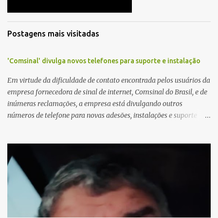
o
Postagens mais visitadas
'Comsinal' divulga novos telefones para suporte e instalação
Em virtude da dificuldade de contato encontrada pelos usuários da
empresa fornecedora de sinal de internet, Comsinal do Brasil, e de
inúmeras reclamações, a empresa está divulgando outros
números de telefone para novas adesões, instalações e suporte
técnico. Confira, a seguir: 2623-5858, 2623-9006 e 26235651