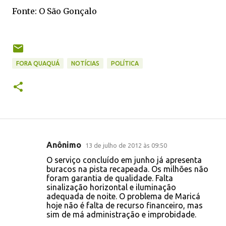
Fonte: O São Gonçalo
FORA QUAQUÁ
NOTÍCIAS
POLÍTICA
Anônimo
13 de julho de 2012 às 09:50
C
O serviço concluído em junho já apresenta
o
buracos na pista recapeada. Os milhões não
foram garantia de qualidade. Falta
m
sinalização horizontal e iluminação
e
adequada de noite. O problema de Maricá
hoje não é falta de recurso financeiro, mas
n
sim de má administração e improbidade.
t