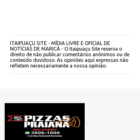
ITAIPUAÇU SITE - MÍDIA LIVRE E OFICIAL DE
P
NOTÍCIAS DE MARICÁ - O Itaipuaçu Site reserva o
o
direito de não publicar comentários anônimos ou de
s
conteúdo duvidoso. As opiniões aqui expressas não
t
refletem necessariamente a nossa opinião.
a
r
u
m
c
o
m
e
n
t
á
r
i