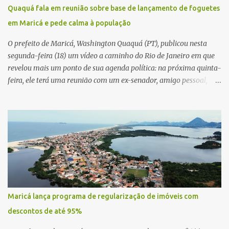
Quaquá fala em reunião sobre base de lançamento de foguetes
em Maricá e pede calma à população
O prefeito de Maricá, Washington Quaquá (PT), publicou nesta
segunda-feira (18) um vídeo a caminho do Rio de Janeiro em que
revelou mais um ponto de sua agenda política: na próxima quinta-
feira, ele terá uma reunião com um ex-senador, amigo pessoal,
para tratar da possibilidade de construir no município uma base e
centro de lançamento de foguetes e satélites. A declaração chamou
atenção pela ousadia do projeto, que colocaria Maricá em um
novo patamar de visibilidade tecnológica e estratégica. Segundo
Quaquá, a conversa será o início de um debate maior sobre a
viabilidade dessa estrutura na cidade. Durante o vídeo, o prefeito
também respondeu às críticas que vem recebendo. Segundo ele,
muitas pessoas estão dizendo que promete muito, mas não estaria
entregando resultados imediatos. Quaquá pediu paciência e
Maricá lança programa de regularização de imóveis com
garantiu que os frutos começarão a aparecer em breve. “O pessoal
descontos de até 95%
fala que eu prometo muito, mas não faço nada. Eu digo: calma.
Vocês Esperam, daqui a um ano o que será feito em Mari...