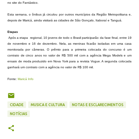
no site do Fantástico.
Esta semana, o ônibus já circulou por outros municípios da Região Metropolitana e,
depois de Maricá, ainda visitará as cidades de São Gonçalo, Itaboraí e Tanguá.
Etapas
Após a etapa regional, 10 jovens de todo o Brasil participarão da fase final, entre 19
de novembro e 16 de dezembro. Nela, as meninas ficarão isoladas em uma casa
monitorada por câmeras. O prêmio para a primeira colocada do concurso é um
contrato de cinco anos no valor de R$ 500 mil com a agência Mega Models e um
ensaio de moda produzido em Nova York para a revista Vogue. A segunda colocada
ganhará um contrato com a agência no valor de R$ 100 mil.
Fonte:
Maricá Info
CIDADE
MUSICA E CULTURA
NOTAS E ESCLARECIMENTOS
NOTÍCIAS