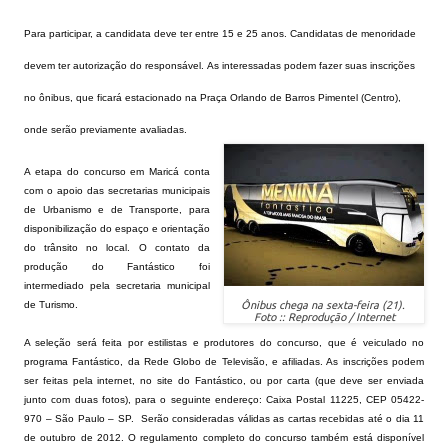
Para participar, a candidata deve ter entre 15 e 25 anos. Candidatas de menoridade
devem ter autorização do responsável.
As interessadas podem fazer suas inscrições
no ônibus, que ficará estacionado na Praça Orlando de Barros Pimentel (Centro),
onde serão previamente avaliadas.
A etapa do concurso em Maricá conta
com o apoio das secretarias municipais
de Urbanismo e de Transporte, para
disponibilização do espaço e orientação
do trânsito no local. O contato da
produção do Fantástico foi
intermediado pela secretaria municipal
de Turismo.
Ônibus chega na sexta-feira (21).
Foto :: Reprodução / Internet
A seleção será feita por estilistas e produtores do concurso, que é veiculado no
programa Fantástico, da Rede Globo de Televisão, e afiliadas. As inscrições podem
ser feitas pela internet, no site do Fantástico, ou por carta (que deve ser enviada
junto com duas fotos), para o seguinte endereço: Caixa Postal 11225, CEP 05422-
970 – São Paulo – SP. Serão consideradas válidas as cartas recebidas até o dia 11
de outubro de 2012. O regulamento completo do concurso também está disponível