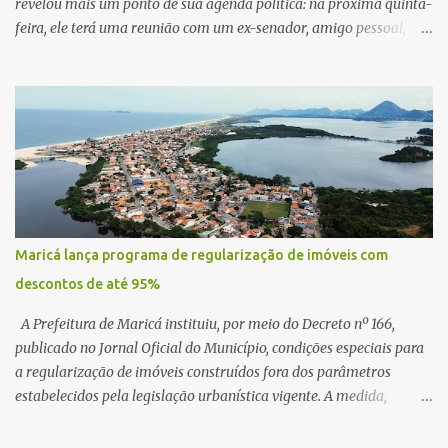
revelou mais um ponto de sua agenda política: na próxima quinta-
feira, ele terá uma reunião com um ex-senador, amigo pessoal,
para tratar da possibilidade de construir no município uma base e
centro de lançamento de foguetes e satélites. A declaração chamou
atenção pela ousadia do projeto, que colocaria Maricá em um
novo patamar de visibilidade tecnológica e estratégica. Segundo
Quaquá, a conversa será o início de um debate maior sobre a
viabilidade dessa estrutura na cidade. Durante o vídeo, o prefeito
também respondeu às críticas que vem recebendo. Segundo ele,
muitas pessoas estão dizendo que promete muito, mas não estaria
entregando resultados imediatos. Quaquá pediu paciência e
Maricá lança programa de regularização de imóveis com
garantiu que os frutos começarão a aparecer em breve. “O pessoal
descontos de até 95%
fala que eu prometo muito, mas não faço nada. Eu digo: calma.
Vocês Esperam, daqui a um ano o que será feito em Mari...
A Prefeitura de Maricá instituiu, por meio do Decreto nº 166,
publicado no Jornal Oficial do Município, condições especiais para
a regularização de imóveis construídos fora dos parâmetros
estabelecidos pela legislação urbanística vigente. A medida,
coordenada pela Secretaria Municipal de Urbanismo e
Planejamento Territorial, oferece aos proprietários a