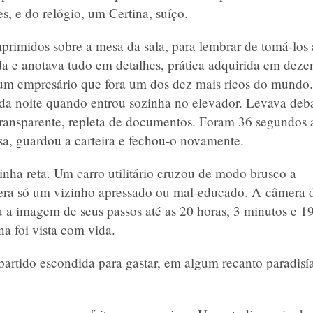
, e do relógio, um Certina, suíço.
primidos sobre a mesa da sala, para lembrar de tomá-los
ida e anotava tudo em detalhes, prática adquirida em deze
 um empresário que fora um dos dez mais ricos do mundo.
 da noite quando entrou sozinha no elevador. Levava deb
 transparente, repleta de documentos. Foram 36 segundos 
sa, guardou a carteira e fechou-o novamente.
nha reta. Um carro utilitário cruzou de modo brusco a
 era só um vizinho apressado ou mal-educado. A câmera 
 a imagem de seus passos até as 20 horas, 3 minutos e 1
a foi vista com vida.
artido escondida para gastar, em algum recanto paradisí