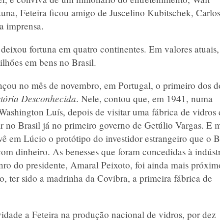
rtuna, Feteira ficou amigo de Juscelino Kubitschek, Carlo
a imprensa.
 deixou fortuna em quatro continentes. Em valores atuais,
ilhões em bens no Brasil.
lançou no mês de novembro, em Portugal, o primeiro dos d
stória Desconhecida
. Nele, contou que, em 1941, numa
Washington Luís, depois de visitar uma fábrica de vidros 
ir no Brasil já no primeiro governo de Getúlio Vargas. E 
 vê em Lúcio o protótipo do investidor estrangeiro que o B
com dinheiro. As benesses que foram concedidas à indústr
nro do presidente, Amaral Peixoto, foi ainda mais próxim
io, ter sido a madrinha da Covibra, a primeira fábrica de
vidade a Feteira na produção nacional de vidros, por dez