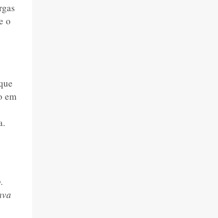
...
rgas
e o
 que
o em
a.
.
ava