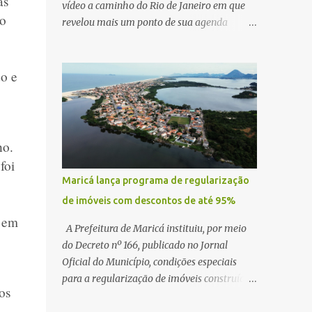
as
vídeo a caminho do Rio de Janeiro em que
mo
revelou mais um ponto de sua agenda
política: na próxima quinta-feira, ele terá
uma reunião com um ex-senador, amigo
pessoal, para tratar da possibilidade de
do e
construir no município uma base e centro de
lançamento de foguetes e satélites. A
declaração chamou atenção pela ousadia do
projeto, que colocaria Maricá em um novo
ho.
patamar de visibilidade tecnológica e
foi
estratégica. Segundo Quaquá, a conversa
Maricá lança programa de regularização
será o início de um debate maior sobre a
de imóveis com descontos de até 95%
viabilidade dessa estrutura na cidade.
a em
Durante o vídeo, o prefeito também
A Prefeitura de Maricá instituiu, por meio
respondeu às críticas que vem recebendo.
do Decreto nº 166, publicado no Jornal
Segundo ele, muitas pessoas estão dizendo
Oficial do Município, condições especiais
que promete muito, mas não estaria
para a regularização de imóveis construídos
os
entregando resultados imediatos. Quaquá
fora dos parâmetros estabelecidos pela
pediu paciência e garantiu que os frutos