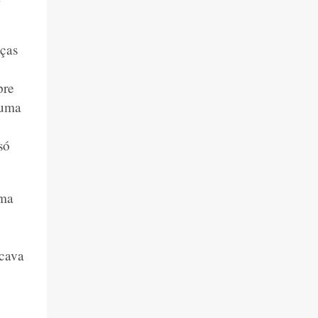
nças
pre
 uma
só
uma
icava