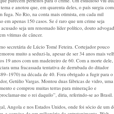
 que parecem perfeitos para o crime. Um estudioso viu du
 tema e anotou que, em quarenta deles, o país surgia co
 fuga. No Rio, na conta mais otimista, em cada mil
oso em apenas 150 casos. Se é raro que um crime seja
o acusado seja um renomado líder político, douto advoga
rem vítimas de câncer.
omo secretária de Lúcio Tomé Feteira. Cortejador pouco
demorou muito a seduzi-la, apesar de ser 34 anos mais vel
aos 19 anos com um madeireiro de 60. Com a morte dele, 
ciara uma fracassada tentativa de derrubada do ditador
889–1970) na década de 40. Fora obrigado a fugir para o
tador, Getúlio Vargas. Montou duas fábricas de vidro, um
imento e comprou muitas terras para mineração e
proclamar-me o rei daquilo”, diria, referindo-se ao Brasil.
al, Angola e nos Estados Unidos, onde foi sócio de um d
er, e conviva de um milionário do entretenimento, Walt