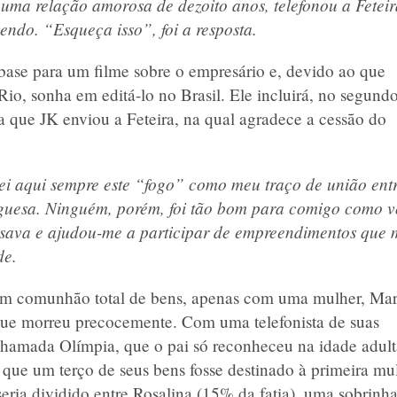
uma relação amorosa de dezoito anos, telefonou a Feteir
endo. “Esqueça isso”, foi a resposta.
 base para um filme sobre o empresário e, devido ao que
io, sonha em editá-lo no Brasil. Ele incluirá, no segund
a que JK enviou a Feteira, na qual agradece a cessão do
i aqui sempre este “fogo” como meu traço de união ent
uguesa. Ninguém, porém, foi tão bom para comigo como v
isava e ajudou-me a participar de empreendimentos que 
de.
em comunhão total de bens, apenas com uma mulher, Mar
ue morreu precocemente. Com uma telefonista de suas
chamada Olímpia, que o pai só reconheceu na idade adult
 que um terço de seus bens fosse destinado à primeira mu
 seria dividido entre Rosalina (15% da fatia), uma sobrinh