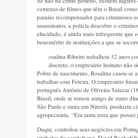
Se não há crime perfeito, existem lugares
centenas de filmes que têm o Brasil como
paraíso recompensador para criminosos em
assassinatos, a polícia descobre o crimin
elucidado, é ainda mais infrequente que 
benemérito de instituições a que se socor
osalina Ribeiro trabalhou 32 anos c
discreto, o empresário lusitano não 
Pobre de nascimento, Rosalina casou-se 
trabalhar com Feteira. O empresário finan
português António de Oliveira Salazar (1
Brasil, onde se tornou amigo de outro di
São Paulo e outra em Niterói, produziu c
agropecuária. “Era tanta terra que pensei 
Daqui, controlou seus negócios em Portug
símbolos do capitalismo, David Rockefell