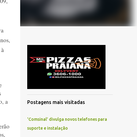
009,
va
anos,
 à
e
s
o, a
Postagens mais visitadas
'Comsinal' divulga novos telefones para
erão
suporte e instalação
os,