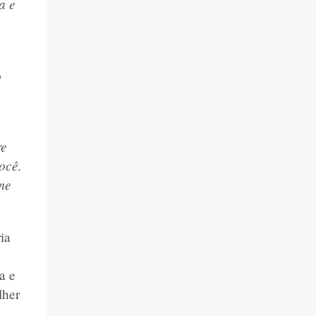
a e
o
re
ocê.
me
ia
a e
lher
a