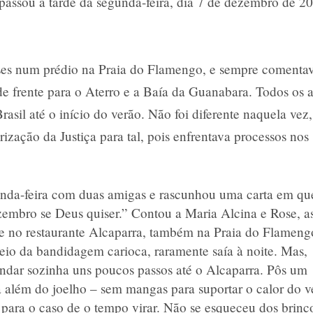
 passou a tarde da segunda-feira, dia 7 de dezembro de 2
.
eses num prédio na Praia do Flamengo, e sempre comenta
de frente para o Aterro e a Baía da Guanabara. Todos os 
sil até o início do verão. Não foi diferente naquela vez,
ização da Justiça para tal, pois enfrentava processos nos
unda-feira com duas amigas e rascunhou uma carta em qu
ezembro se Deus quiser.” Contou a Maria Alcina e Rose, a
e no restaurante Alcaparra, também na Praia do Flameng
eio da bandidagem carioca, raramente saía à noite. Mas,
 andar sozinha uns poucos passos até o Alcaparra. Pôs um
 além do joelho – sem mangas para suportar o calor do v
para o caso de o tempo virar. Não se esqueceu dos brinc