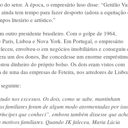
ão do setor. À época, o empresário luso disse: “Getúlio Va
 ainda tem tempo para fazer desporto (adora a equitação 
os literário e artístico.”
m outro presidente brasileiro. Com o golpe de 1964,
e Paris, Lisboa e Nova York. Em Portugal, o empresário
leceu, envolveu-o em negócios imobiliários e conseguiu
l era um dos donos, lhe concedesse um enorme empréstim
ou dinheiro do próprio bolso. Os dois eram vistos com
 de uma das empresas de Feteira, nos arredores de Lisbo
seguinte:
etudo nos excessos. Os dois, como se sabe, mantinham
ras familiares foram de algum modo atormentadas por isso
 príncipes que conheci”, embora também dissesse que ach
 motivos familiares. Quando JK faleceu, Maria Lúcia