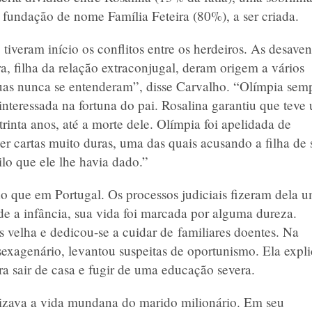
 fundação de nome Família Feteira (80%), a ser criada.
tiveram início os conflitos entre os herdeiros. As desave
a, filha da relação extraconjugal, deram origem a vários
duas nunca se entenderam”, disse Carvalho. “Olímpia sem
teressada na fortuna do pai. Rosalina garantiu que teve
rinta anos, até a morte dele. Olímpia foi apelidada de
ver cartas muito duras, uma das quais acusando a filha de 
lo que ele lhe havia dado.”
do que em Portugal. Os processos judiciais fizeram dela 
e a infância, sua vida foi marcada por alguma dureza.
velha e dedicou-se a cuidar de familiares doentes. Na
sexagenário, levantou suspeitas de oportunismo. Ela expl
a sair de casa e fugir de uma educação severa.
izava a vida mundana do marido milionário. Em seu