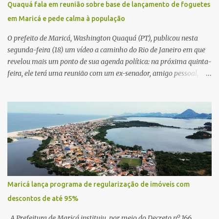
Quaquá fala em reunião sobre base de lançamento de foguetes
em Maricá e pede calma à população
O prefeito de Maricá, Washington Quaquá (PT), publicou nesta
segunda-feira (18) um vídeo a caminho do Rio de Janeiro em que
revelou mais um ponto de sua agenda política: na próxima quinta-
feira, ele terá uma reunião com um ex-senador, amigo pessoal,
para tratar da possibilidade de construir no município uma base e
centro de lançamento de foguetes e satélites. A declaração chamou
atenção pela ousadia do projeto, que colocaria Maricá em um
novo patamar de visibilidade tecnológica e estratégica. Segundo
Quaquá, a conversa será o início de um debate maior sobre a
viabilidade dessa estrutura na cidade. Durante o vídeo, o prefeito
também respondeu às críticas que vem recebendo. Segundo ele,
muitas pessoas estão dizendo que promete muito, mas não estaria
entregando resultados imediatos. Quaquá pediu paciência e
Maricá lança programa de regularização de imóveis com
garantiu que os frutos começarão a aparecer em breve. “O pessoal
descontos de até 95%
fala que eu prometo muito, mas não faço nada. Eu digo: calma.
Vocês Esperam, daqui a um ano o que será feito em Mari...
A Prefeitura de Maricá instituiu, por meio do Decreto nº 166,