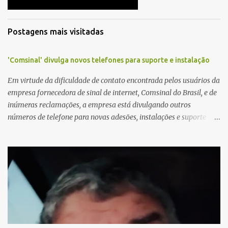
s
Postagens mais visitadas
'Comsinal' divulga novos telefones para suporte e instalação
Em virtude da dificuldade de contato encontrada pelos usuários da
empresa fornecedora de sinal de internet, Comsinal do Brasil, e de
inúmeras reclamações, a empresa está divulgando outros
números de telefone para novas adesões, instalações e suporte
técnico. Confira, a seguir: 2623-5858, 2623-9006 e 26235651