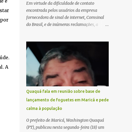
e e
Em virtude da dificuldade de contato
star
encontrada pelos usuários da empresa
fornecedora de sinal de internet, Comsinal
 por
do Brasil, e de inúmeras reclamações, a
empresa está divulgando outros números de
telefone para novas adesões, instalações e
suporte técnico. Confira, a seguir: 2623-
5858, 2623-9006 e 26235651
úde.
l. A
Quaquá fala em reunião sobre base de
lançamento de foguetes em Maricá e pede
calma à população
O prefeito de Maricá, Washington Quaquá
(PT), publicou nesta segunda-feira (18) um