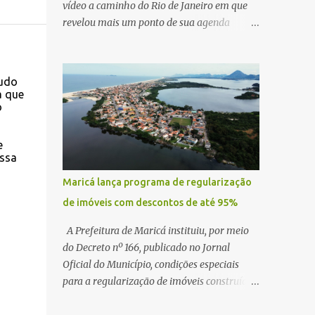
vídeo a caminho do Rio de Janeiro em que
revelou mais um ponto de sua agenda
política: na próxima quinta-feira, ele terá
uma reunião com um ex-senador, amigo
pessoal, para tratar da possibilidade de
tudo
construir no município uma base e centro de
a que
o
lançamento de foguetes e satélites. A
declaração chamou atenção pela ousadia do
projeto, que colocaria Maricá em um novo
e
essa
patamar de visibilidade tecnológica e
estratégica. Segundo Quaquá, a conversa
Maricá lança programa de regularização
será o início de um debate maior sobre a
de imóveis com descontos de até 95%
viabilidade dessa estrutura na cidade.
Durante o vídeo, o prefeito também
A Prefeitura de Maricá instituiu, por meio
respondeu às críticas que vem recebendo.
do Decreto nº 166, publicado no Jornal
Segundo ele, muitas pessoas estão dizendo
Oficial do Município, condições especiais
que promete muito, mas não estaria
para a regularização de imóveis construídos
entregando resultados imediatos. Quaquá
fora dos parâmetros estabelecidos pela
pediu paciência e garantiu que os frutos