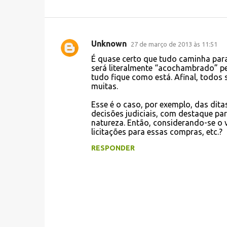
Unknown
27 de março de 2013 às 11:51
C
É quase certo que tudo caminha para
o
será literalmente “acochambrado” p
tudo fique como está. Afinal, todos
m
muitas.
e
Esse é o caso, por exemplo, das di
n
decisões judiciais, com destaque pa
t
natureza. Então, considerando-se o 
licitações para essas compras, etc.?
á
RESPONDER
r
i
o
s