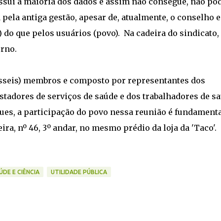
ossui a maioria dos dados e assim não consegue, não pod
ela antiga gestão, apesar de, atualmente, o conselho e
 do que pelos usuários (povo). Na cadeira do sindicato,
rno.
esseis) membros e composto por representantes dos
stadores de serviços de saúde e dos trabalhadores de sa
ues, a participação do povo nessa reunião é fundamenta
eira, nº 46, 3º andar, no mesmo prédio da loja da 'Taco'.
ÚDE E CIÊNCIA
UTILIDADE PÚBLICA