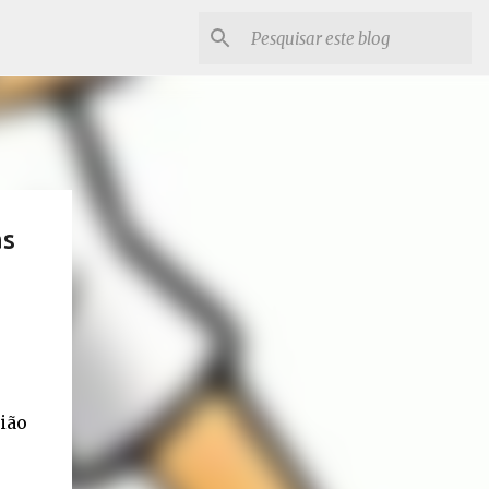
as
ião