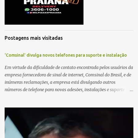
á
r
i
o
Postagens mais visitadas
'Comsinal' divulga novos telefones para suporte e instalação
Em virtude da dificuldade de contato encontrada pelos usuários da
empresa fornecedora de sinal de internet, Comsinal do Brasil, e de
inúmeras reclamações, a empresa está divulgando outros
números de telefone para novas adesões, instalações e suporte
técnico. Confira, a seguir: 2623-5858, 2623-9006 e 26235651