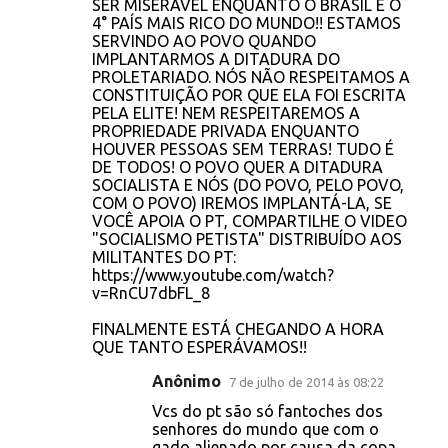
s
SER MISERÁVEL ENQUANTO O BRASIL É O
4° PAÍS MAIS RICO DO MUNDO!! ESTAMOS
SERVINDO AO POVO QUANDO
IMPLANTARMOS A DITADURA DO
PROLETARIADO. NÓS NÃO RESPEITAMOS A
CONSTITUIÇÃO POR QUE ELA FOI ESCRITA
PELA ELITE! NEM RESPEITAREMOS A
PROPRIEDADE PRIVADA ENQUANTO
HOUVER PESSOAS SEM TERRAS! TUDO É
DE TODOS! O POVO QUER A DITADURA
SOCIALISTA E NÓS (DO POVO, PELO POVO,
COM O POVO) IREMOS IMPLANTÁ-LA, SE
VOCÊ APOIA O PT, COMPARTILHE O VIDEO
"SOCIALISMO PETISTA" DISTRIBUÍDO AOS
MILITANTES DO PT:
https://www.youtube.com/watch?
v=RnCU7dbFL_8
FINALMENTE ESTÁ CHEGANDO A HORA
QUE TANTO ESPERÁVAMOS!!
Anônimo
7 de julho de 2014 às 08:22
Vcs do pt são só fantoches dos
senhores do mundo que com o
gado alienado por causa da copa