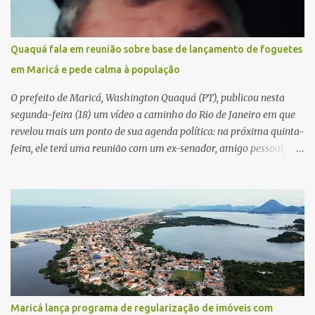
Quaquá fala em reunião sobre base de lançamento de foguetes
em Maricá e pede calma à população
O prefeito de Maricá, Washington Quaquá (PT), publicou nesta
segunda-feira (18) um vídeo a caminho do Rio de Janeiro em que
revelou mais um ponto de sua agenda política: na próxima quinta-
feira, ele terá uma reunião com um ex-senador, amigo pessoal,
para tratar da possibilidade de construir no município uma base e
centro de lançamento de foguetes e satélites. A declaração chamou
atenção pela ousadia do projeto, que colocaria Maricá em um
novo patamar de visibilidade tecnológica e estratégica. Segundo
Quaquá, a conversa será o início de um debate maior sobre a
viabilidade dessa estrutura na cidade. Durante o vídeo, o prefeito
também respondeu às críticas que vem recebendo. Segundo ele,
muitas pessoas estão dizendo que promete muito, mas não estaria
entregando resultados imediatos. Quaquá pediu paciência e
Maricá lança programa de regularização de imóveis com