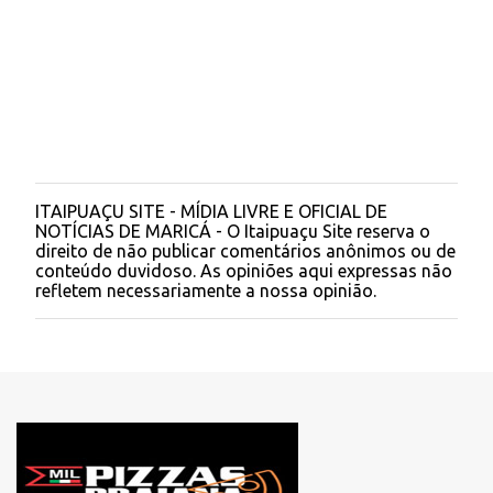
ITAIPUAÇU SITE - MÍDIA LIVRE E OFICIAL DE
P
NOTÍCIAS DE MARICÁ - O Itaipuaçu Site reserva o
o
direito de não publicar comentários anônimos ou de
s
conteúdo duvidoso. As opiniões aqui expressas não
t
refletem necessariamente a nossa opinião.
a
r
u
m
c
o
m
e
n
t