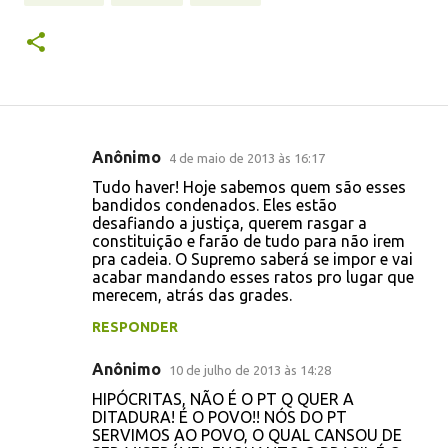
Anônimo
4 de maio de 2013 às 16:17
C
Tudo haver! Hoje sabemos quem são esses
o
bandidos condenados. Eles estão
desafiando a justiça, querem rasgar a
m
constituição e farão de tudo para não irem
e
pra cadeia. O Supremo saberá se impor e vai
acabar mandando esses ratos pro lugar que
n
merecem, atrás das grades.
t
RESPONDER
á
r
Anônimo
10 de julho de 2013 às 14:28
i
HIPÓCRITAS, NÃO É O PT Q QUER A
DITADURA! É O POVO!! NÓS DO PT
o
SERVIMOS AO POVO, O QUAL CANSOU DE