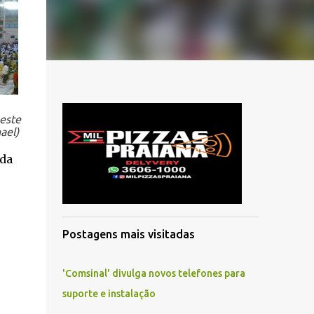
neste
ael)
ada
Postagens mais visitadas
'Comsinal' divulga novos telefones para
suporte e instalação