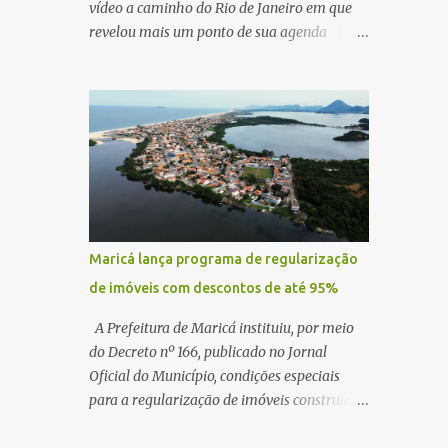
vídeo a caminho do Rio de Janeiro em que
revelou mais um ponto de sua agenda
política: na próxima quinta-feira, ele terá
uma reunião com um ex-senador, amigo
pessoal, para tratar da possibilidade de
construir no município uma base e centro de
lançamento de foguetes e satélites. A
declaração chamou atenção pela ousadia do
projeto, que colocaria Maricá em um novo
patamar de visibilidade tecnológica e
estratégica. Segundo Quaquá, a conversa
Maricá lança programa de regularização
será o início de um debate maior sobre a
de imóveis com descontos de até 95%
viabilidade dessa estrutura na cidade.
Durante o vídeo, o prefeito também
A Prefeitura de Maricá instituiu, por meio
respondeu às críticas que vem recebendo.
do Decreto nº 166, publicado no Jornal
Segundo ele, muitas pessoas estão dizendo
Oficial do Município, condições especiais
que promete muito, mas não estaria
para a regularização de imóveis construídos
entregando resultados imediatos. Quaquá
fora dos parâmetros estabelecidos pela
pediu paciência e garantiu que os frutos