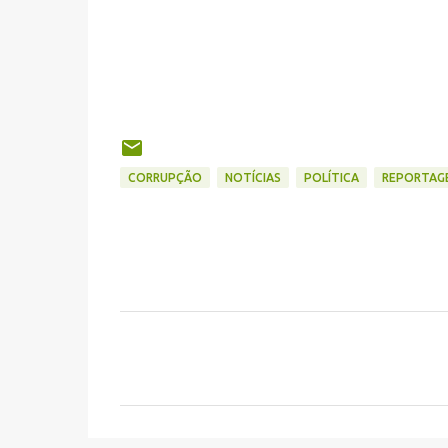
CORRUPÇÃO
NOTÍCIAS
POLÍTICA
REPORTAG
C
o
m
e