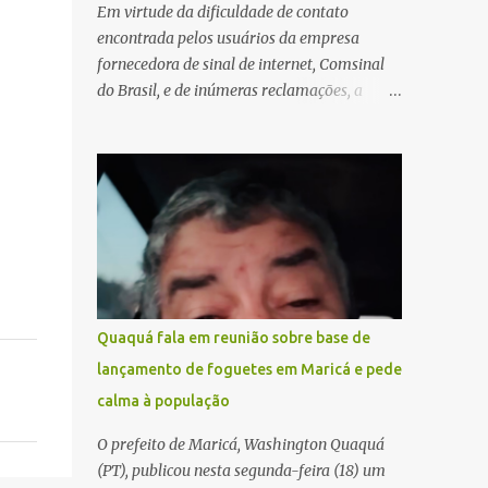
Em virtude da dificuldade de contato
encontrada pelos usuários da empresa
fornecedora de sinal de internet, Comsinal
do Brasil, e de inúmeras reclamações, a
empresa está divulgando outros números de
telefone para novas adesões, instalações e
suporte técnico. Confira, a seguir: 2623-
5858, 2623-9006 e 26235651
Quaquá fala em reunião sobre base de
lançamento de foguetes em Maricá e pede
calma à população
O prefeito de Maricá, Washington Quaquá
(PT), publicou nesta segunda-feira (18) um