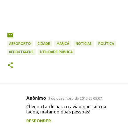
AEROPORTO
CIDADE
MARICÁ
NOTÍCIAS
POLÍTICA
REPORTAGENS
UTILIDADE PÚBLICA
Anônimo
9 de dezembro de 2013 às 09:07
C
Chegou tarde para o avião que caiu na
o
lagoa, matando duas pessoas!
m
RESPONDER
e