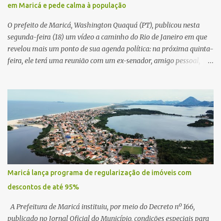
em Maricá e pede calma à população
O prefeito de Maricá, Washington Quaquá (PT), publicou nesta
segunda-feira (18) um vídeo a caminho do Rio de Janeiro em que
revelou mais um ponto de sua agenda política: na próxima quinta-
feira, ele terá uma reunião com um ex-senador, amigo pessoal,
para tratar da possibilidade de construir no município uma base e
centro de lançamento de foguetes e satélites. A declaração chamou
atenção pela ousadia do projeto, que colocaria Maricá em um
novo patamar de visibilidade tecnológica e estratégica. Segundo
Quaquá, a conversa será o início de um debate maior sobre a
viabilidade dessa estrutura na cidade. Durante o vídeo, o prefeito
também respondeu às críticas que vem recebendo. Segundo ele,
muitas pessoas estão dizendo que promete muito, mas não estaria
entregando resultados imediatos. Quaquá pediu paciência e
Maricá lança programa de regularização de imóveis com
garantiu que os frutos começarão a aparecer em breve. “O pessoal
descontos de até 95%
fala que eu prometo muito, mas não faço nada. Eu digo: calma.
Vocês Esperam, daqui a um ano o que será feito em Mari...
A Prefeitura de Maricá instituiu, por meio do Decreto nº 166,
publicado no Jornal Oficial do Município, condições especiais para