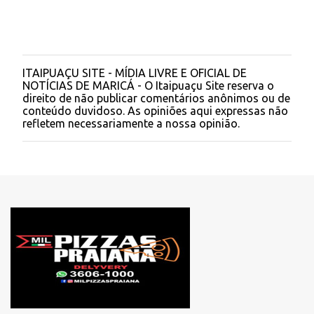
ITAIPUAÇU SITE - MÍDIA LIVRE E OFICIAL DE
P
NOTÍCIAS DE MARICÁ - O Itaipuaçu Site reserva o
o
direito de não publicar comentários anônimos ou de
s
conteúdo duvidoso. As opiniões aqui expressas não
t
refletem necessariamente a nossa opinião.
a
r
u
m
c
o
m
e
n
t
á
r
i
o