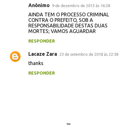
Anônimo
n
9 de dezembro de 2013 às 16:28
t
AINDA TEM O PROCESSO CRIMINAL
CONTRA O PREFEITO, SOB A
á
RESPONSABILIDADE DESTAS DUAS
MORTES; VAMOS AGUARDAR
r
i
RESPONDER
o
Lacaze Zara
23 de setembro de 2018 às 22:38
s
thanks
RESPONDER