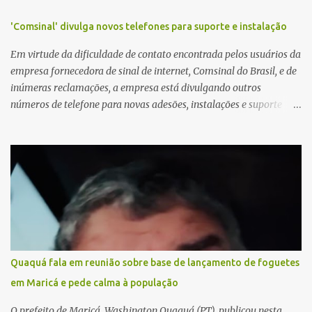
'Comsinal' divulga novos telefones para suporte e instalação
Em virtude da dificuldade de contato encontrada pelos usuários da
empresa fornecedora de sinal de internet, Comsinal do Brasil, e de
inúmeras reclamações, a empresa está divulgando outros
números de telefone para novas adesões, instalações e suporte
técnico. Confira, a seguir: 2623-5858, 2623-9006 e 26235651
Quaquá fala em reunião sobre base de lançamento de foguetes
em Maricá e pede calma à população
O prefeito de Maricá, Washington Quaquá (PT), publicou nesta