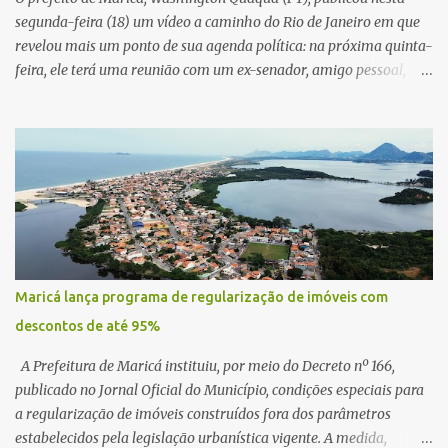
segunda-feira (18) um vídeo a caminho do Rio de Janeiro em que
revelou mais um ponto de sua agenda política: na próxima quinta-
feira, ele terá uma reunião com um ex-senador, amigo pessoal,
para tratar da possibilidade de construir no município uma base e
centro de lançamento de foguetes e satélites. A declaração chamou
atenção pela ousadia do projeto, que colocaria Maricá em um
novo patamar de visibilidade tecnológica e estratégica. Segundo
Quaquá, a conversa será o início de um debate maior sobre a
viabilidade dessa estrutura na cidade. Durante o vídeo, o prefeito
também respondeu às críticas que vem recebendo. Segundo ele,
muitas pessoas estão dizendo que promete muito, mas não estaria
entregando resultados imediatos. Quaquá pediu paciência e
Maricá lança programa de regularização de imóveis com
garantiu que os frutos começarão a aparecer em breve. “O pessoal
descontos de até 95%
fala que eu prometo muito, mas não faço nada. Eu digo: calma.
Vocês Esperam, daqui a um ano o que será feito em Mari...
A Prefeitura de Maricá instituiu, por meio do Decreto nº 166,
publicado no Jornal Oficial do Município, condições especiais para
a regularização de imóveis construídos fora dos parâmetros
estabelecidos pela legislação urbanística vigente. A medida,