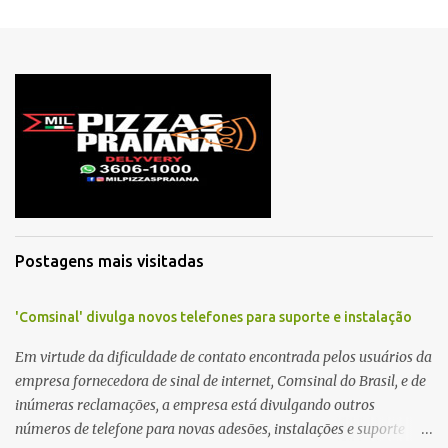
m
c
o
m
e
n
t
á
r
i
o
Postagens mais visitadas
'Comsinal' divulga novos telefones para suporte e instalação
Em virtude da dificuldade de contato encontrada pelos usuários da
empresa fornecedora de sinal de internet, Comsinal do Brasil, e de
inúmeras reclamações, a empresa está divulgando outros
números de telefone para novas adesões, instalações e suporte