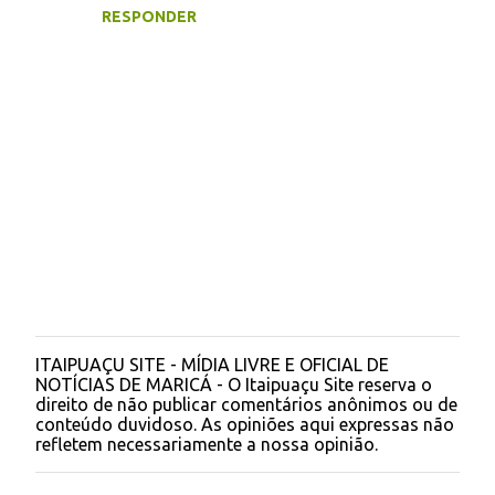
RESPONDER
ITAIPUAÇU SITE - MÍDIA LIVRE E OFICIAL DE
P
NOTÍCIAS DE MARICÁ - O Itaipuaçu Site reserva o
o
direito de não publicar comentários anônimos ou de
s
conteúdo duvidoso. As opiniões aqui expressas não
t
refletem necessariamente a nossa opinião.
a
r
u