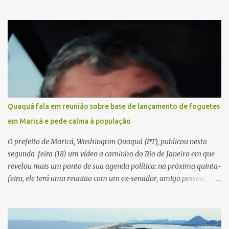
técnico. Confira, a seguir: 2623-5858, 2623-9006 e 26235651
Quaquá fala em reunião sobre base de lançamento de foguetes
em Maricá e pede calma à população
O prefeito de Maricá, Washington Quaquá (PT), publicou nesta
segunda-feira (18) um vídeo a caminho do Rio de Janeiro em que
revelou mais um ponto de sua agenda política: na próxima quinta-
feira, ele terá uma reunião com um ex-senador, amigo pessoal,
para tratar da possibilidade de construir no município uma base e
centro de lançamento de foguetes e satélites. A declaração chamou
atenção pela ousadia do projeto, que colocaria Maricá em um
novo patamar de visibilidade tecnológica e estratégica. Segundo