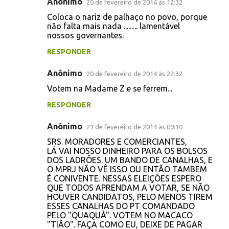
Anônimo
20 de fevereiro de 2014 às 12:32
C
Coloca o nariz de palhaço no povo, porque
o
não falta mais nada ......... lamentável
nossos governantes.
m
e
RESPONDER
n
Anônimo
20 de fevereiro de 2014 às 22:32
t
Votem na Madame Z e se ferrem...
á
RESPONDER
r
i
Anônimo
21 de fevereiro de 2014 às 09:10
o
SRS. MORADORES E COMERCIANTES,
s
LÁ VAI NOSSO DINHEIRO PARA OS BOLSOS
DOS LADRÕES. UM BANDO DE CANALHAS, E
O MPRJ NÃO VÊ ISSO OU ENTÃO TAMBEM
É CONIVENTE. NESSAS ELEIÇÕES ESPERO
QUE TODOS APRENDAM A VOTAR, SE NÃO
HOUVER CANDIDATOS, PELO MENOS TIREM
ESSES CANALHAS DO PT COMANDADO
PELO "QUAQUÁ". VOTEM NO MACACO
"TIÃO". FAÇA COMO EU, DEIXE DE PAGAR