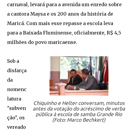
carnaval, levará para a avenida um enredo sobre
a cantora Maysa e os 200 anos da história de
Maricá. Com mais esse repasse a escola leva
para a Baixada Fluminense, oficialmente, R$ 4,5
milhões do povo maricaense.
Sob a
disfarça
da
nomenc
latura
Chiquinho e Helter conversam, minutos
"subven
antes da votação do acréscimo de verba
pública à escola de samba Grande Rio
ção", os
(Foto: Marco Bechkert)
vereado