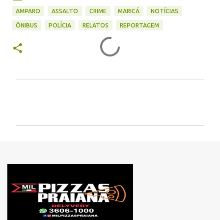
AMPARO
ASSALTO
CRIME
MARICÁ
NOTÍCIAS
ÔNIBUS
POLÍCIA
RELATOS
REPORTAGEM
C
o
m
e
n
t
á
r
i
o