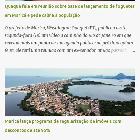
Quaquá fala em reunião sobre base de lançamento de foguetes
em Maricá e pede calma à população
O prefeito de Maricá, Washington Quaquá (PT), publicou nesta
segunda-feira (18) um vídeo a caminho do Rio de Janeiro em que
revelou mais um ponto de sua agenda política: na próxima quinta-
feira, ele terá uma reunião com um ex-senador, amigo pessoal,
para tratar da possibilidade de construir no município uma base e
centro de lançamento de foguetes e satélites. A declaração chamou
atenção pela ousadia do projeto, que colocaria Maricá em um
novo patamar de visibilidade tecnológica e estratégica. Segundo
Quaquá, a conversa será o início de um debate maior sobre a
viabilidade dessa estrutura na cidade. Durante o vídeo, o prefeito
também respondeu às críticas que vem recebendo. Segundo ele,
muitas pessoas estão dizendo que promete muito, mas não estaria
entregando resultados imediatos. Quaquá pediu paciência e
Maricá lança programa de regularização de imóveis com
garantiu que os frutos começarão a aparecer em breve. “O pessoal
descontos de até 95%
fala que eu prometo muito, mas não faço nada. Eu digo: calma.