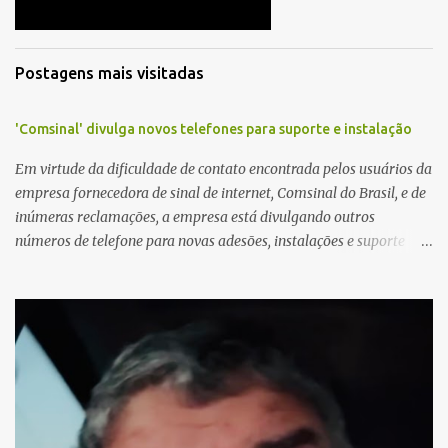
s
Postagens mais visitadas
'Comsinal' divulga novos telefones para suporte e instalação
Em virtude da dificuldade de contato encontrada pelos usuários da
empresa fornecedora de sinal de internet, Comsinal do Brasil, e de
inúmeras reclamações, a empresa está divulgando outros
números de telefone para novas adesões, instalações e suporte
técnico. Confira, a seguir: 2623-5858, 2623-9006 e 26235651