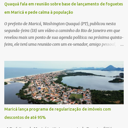
Quaquá fala em reunião sobre base de lançamento de foguetes
em Maricá e pede calma à população
O prefeito de Maricá, Washington Quaquá (PT), publicou nesta
segunda-feira (18) um vídeo a caminho do Rio de Janeiro em que
revelou mais um ponto de sua agenda política: na próxima quinta-
feira, ele terá uma reunião com um ex-senador, amigo pessoal,
para tratar da possibilidade de construir no município uma base e
centro de lançamento de foguetes e satélites. A declaração chamou
atenção pela ousadia do projeto, que colocaria Maricá em um
novo patamar de visibilidade tecnológica e estratégica. Segundo
Quaquá, a conversa será o início de um debate maior sobre a
viabilidade dessa estrutura na cidade. Durante o vídeo, o prefeito
também respondeu às críticas que vem recebendo. Segundo ele,
muitas pessoas estão dizendo que promete muito, mas não estaria
entregando resultados imediatos. Quaquá pediu paciência e
Maricá lança programa de regularização de imóveis com
garantiu que os frutos começarão a aparecer em breve. “O pessoal
descontos de até 95%
fala que eu prometo muito, mas não faço nada. Eu digo: calma.
Vocês Esperam, daqui a um ano o que será feito em Mari...