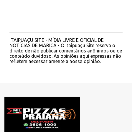
ITAIPUAÇU SITE - MÍDIA LIVRE E OFICIAL DE
P
NOTÍCIAS DE MARICÁ - O Itaipuaçu Site reserva o
o
direito de não publicar comentários anônimos ou de
s
conteúdo duvidoso. As opiniões aqui expressas não
t
refletem necessariamente a nossa opinião.
a
r
u
m
c
o
m
e
n
t
á
r
i
o