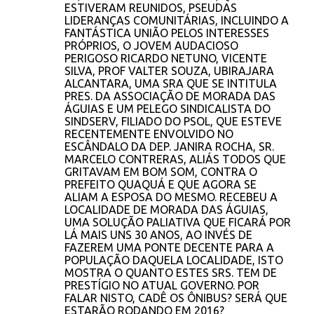
e
ESTIVERAM REUNIDOS, PSEUDAS
LIDERANÇAS COMUNITÁRIAS, INCLUINDO A
n
FANTÁSTICA UNIÃO PELOS INTERESSES
t
PRÓPRIOS, O JOVEM AUDACIOSO
PERIGOSO RICARDO NETUNO, VICENTE
á
SILVA, PROF VALTER SOUZA, UBIRAJARA
r
ALCANTARA, UMA SRA QUE SE INTITULA
PRES. DA ASSOCIAÇÃO DE MORADA DAS
i
ÁGUIAS E UM PELEGO SINDICALISTA DO
o
SINDSERV, FILIADO DO PSOL, QUE ESTEVE
RECENTEMENTE ENVOLVIDO NO
s
ESCÂNDALO DA DEP. JANIRA ROCHA, SR.
MARCELO CONTRERAS, ALIÁS TODOS QUE
GRITAVAM EM BOM SOM, CONTRA O
PREFEITO QUAQUÁ E QUE AGORA SE
ALIAM A ESPOSA DO MESMO. RECEBEU A
LOCALIDADE DE MORADA DAS ÁGUIAS,
UMA SOLUÇÃO PALIATIVA QUE FICARÁ POR
LÁ MAIS UNS 30 ANOS, AO INVÉS DE
FAZEREM UMA PONTE DECENTE PARA A
POPULAÇÃO DAQUELA LOCALIDADE, ISTO
MOSTRA O QUANTO ESTES SRS. TEM DE
PRESTÍGIO NO ATUAL GOVERNO. POR
FALAR NISTO, CADÊ OS ÔNIBUS? SERÁ QUE
ESTARÃO RODANDO EM 2016?