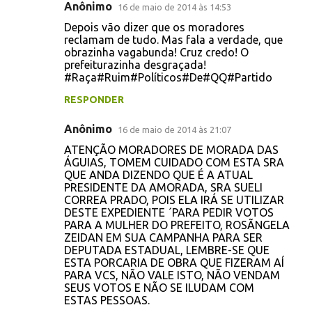
Anônimo
16 de maio de 2014 às 14:53
Depois vão dizer que os moradores
reclamam de tudo. Mas fala a verdade, que
obrazinha vagabunda! Cruz credo! O
prefeiturazinha desgraçada!
#Raça#Ruim#Políticos#De#QQ#Partido
RESPONDER
Anônimo
16 de maio de 2014 às 21:07
ATENÇÃO MORADORES DE MORADA DAS
ÁGUIAS, TOMEM CUIDADO COM ESTA SRA
QUE ANDA DIZENDO QUE É A ATUAL
PRESIDENTE DA AMORADA, SRA SUELI
CORREA PRADO, POIS ELA IRÁ SE UTILIZAR
DESTE EXPEDIENTE ´PARA PEDIR VOTOS
PARA A MULHER DO PREFEITO, ROSÃNGELA
ZEIDAN EM SUA CAMPANHA PARA SER
DEPUTADA ESTADUAL, LEMBRE-SE QUE
ESTA PORCARIA DE OBRA QUE FIZERAM AÍ
PARA VCS, NÃO VALE ISTO, NÃO VENDAM
SEUS VOTOS E NÃO SE ILUDAM COM
ESTAS PESSOAS.