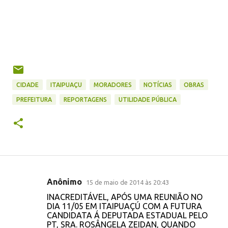
CIDADE
ITAIPUAÇU
MORADORES
NOTÍCIAS
OBRAS
PREFEITURA
REPORTAGENS
UTILIDADE PÚBLICA
Anônimo
15 de maio de 2014 às 20:43
C
INACREDITÁVEL, APÓS UMA REUNIÃO NO
o
DIA 11/05 EM ITAIPUAÇÚ COM A FUTURA
CANDIDATA Á DEPUTADA ESTADUAL PELO
m
PT, SRA. ROSÂNGELA ZEIDAN, QUANDO