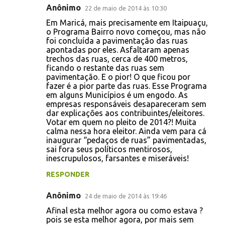
Anônimo
22 de maio de 2014 às 10:30
Em Maricá, mais precisamente em Itaipuaçu,
o Programa Bairro novo começou, mas não
foi concluída a pavimentação das ruas
apontadas por eles. Asfaltaram apenas
trechos das ruas, cerca de 400 metros,
ficando o restante das ruas sem
pavimentação. E o pior! O que ficou por
fazer é a pior parte das ruas. Esse Programa
em alguns Municípios é um engodo. As
empresas responsáveis desapareceram sem
dar explicações aos contribuintes/eleitores.
Votar em quem no pleito de 2014?! Muita
calma nessa hora eleitor. Ainda vem para cá
inaugurar “pedaços de ruas” pavimentadas,
sai fora seus políticos mentirosos,
inescrupulosos, farsantes e miseráveis!
RESPONDER
Anônimo
24 de maio de 2014 às 19:46
Afinal esta melhor agora ou como estava ?
pois se esta melhor agora, por mais sem