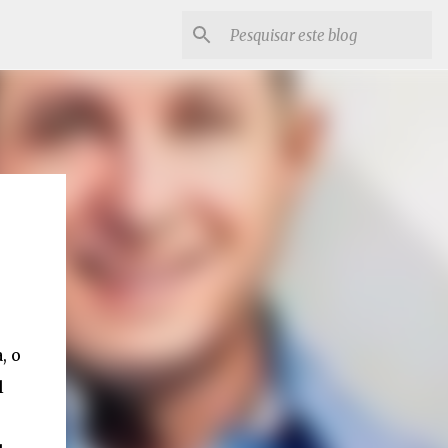
, o
l