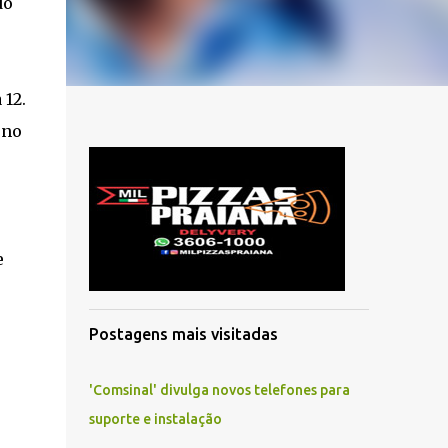
do
 12.
 no
e
Postagens mais visitadas
'Comsinal' divulga novos telefones para
suporte e instalação