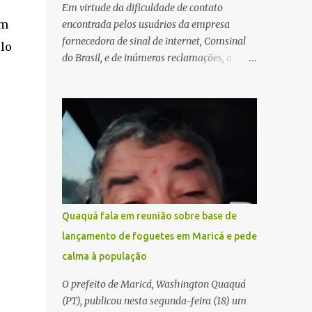
Em virtude da dificuldade de contato
em
encontrada pelos usuários da empresa
fornecedora de sinal de internet, Comsinal
lo
do Brasil, e de inúmeras reclamações, a
empresa está divulgando outros números de
telefone para novas adesões, instalações e
suporte técnico. Confira, a seguir: 2623-
5858, 2623-9006 e 26235651
Quaquá fala em reunião sobre base de
lançamento de foguetes em Maricá e pede
calma à população
O prefeito de Maricá, Washington Quaquá
(PT), publicou nesta segunda-feira (18) um