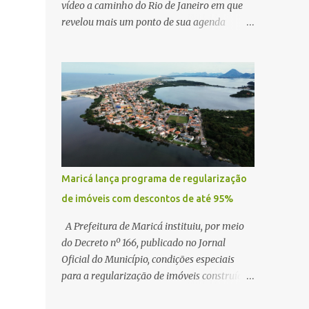
vídeo a caminho do Rio de Janeiro em que
revelou mais um ponto de sua agenda
política: na próxima quinta-feira, ele terá
uma reunião com um ex-senador, amigo
pessoal, para tratar da possibilidade de
construir no município uma base e centro de
lançamento de foguetes e satélites. A
declaração chamou atenção pela ousadia do
projeto, que colocaria Maricá em um novo
patamar de visibilidade tecnológica e
estratégica. Segundo Quaquá, a conversa
Maricá lança programa de regularização
será o início de um debate maior sobre a
de imóveis com descontos de até 95%
viabilidade dessa estrutura na cidade.
Durante o vídeo, o prefeito também
A Prefeitura de Maricá instituiu, por meio
respondeu às críticas que vem recebendo.
do Decreto nº 166, publicado no Jornal
Segundo ele, muitas pessoas estão dizendo
Oficial do Município, condições especiais
que promete muito, mas não estaria
para a regularização de imóveis construídos
entregando resultados imediatos. Quaquá
fora dos parâmetros estabelecidos pela
pediu paciência e garantiu que os frutos