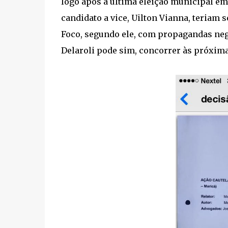
logo após a última eleição municipal em 
candidato a vice, Uilton Vianna, teriam 
Foco, segundo ele, com propagandas neg
Delaroli pode sim, concorrer às próximas