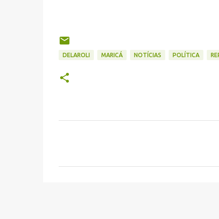
DELAROLI
MARICÁ
NOTÍCIAS
POLÍTICA
RE
C
o
m
e
n
t
á