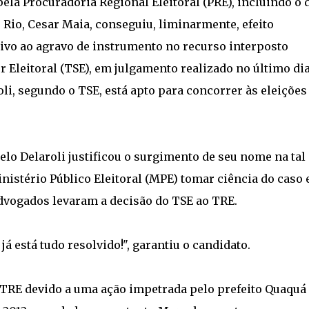
la Procuradoria Regional Eleitoral (PRE), incluindo o 
o Rio, Cesar Maia, conseguiu, liminarmente, efeito
ivo ao agravo de instrumento no recurso interposto
r Eleitoral (TSE), em julgamento realizado no último dia
li, segundo o TSE, está apto para concorrer às eleições
o Delaroli justificou o surgimento de seu nome na tal
istério Público Eleitoral (MPE) tomar ciência do caso 
dvogados levaram a decisão do TSE ao TRE.
á está tudo resolvido!", garantiu o candidato.
 TRE devido a uma ação impetrada pelo prefeito Quaquá