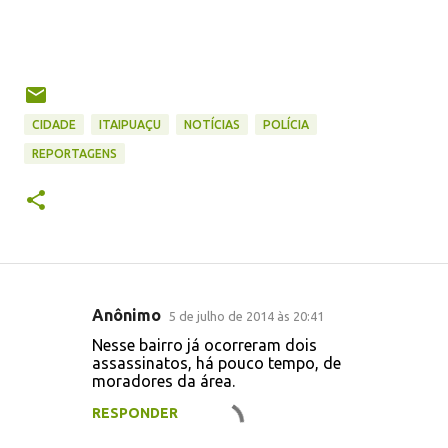
CIDADE
ITAIPUAÇU
NOTÍCIAS
POLÍCIA
REPORTAGENS
Anônimo
5 de julho de 2014 às 20:41
C
Nesse bairro já ocorreram dois
o
assassinatos, há pouco tempo, de
moradores da área.
m
e
RESPONDER
n