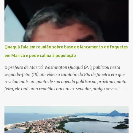
Quaquá fala em reunião sobre base de lançamento de foguetes
em Maricá e pede calma à população
O prefeito de Maricá, Washington Quaquá (PT), publicou nesta
segunda-feira (18) um vídeo a caminho do Rio de Janeiro em que
revelou mais um ponto de sua agenda política: na próxima quinta-
feira, ele terá uma reunião com um ex-senador, amigo pessoal,
para tratar da possibilidade de construir no município uma base e
centro de lançamento de foguetes e satélites. A declaração chamou
atenção pela ousadia do projeto, que colocaria Maricá em um
novo patamar de visibilidade tecnológica e estratégica. Segundo
Quaquá, a conversa será o início de um debate maior sobre a
viabilidade dessa estrutura na cidade. Durante o vídeo, o prefeito