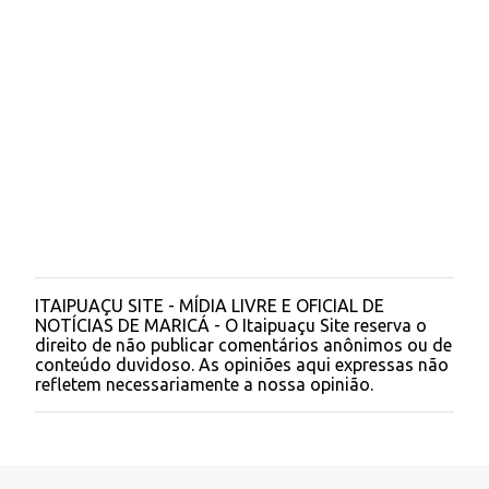
t
á
r
i
o
s
ITAIPUAÇU SITE - MÍDIA LIVRE E OFICIAL DE
P
NOTÍCIAS DE MARICÁ - O Itaipuaçu Site reserva o
o
direito de não publicar comentários anônimos ou de
s
conteúdo duvidoso. As opiniões aqui expressas não
t
refletem necessariamente a nossa opinião.
a
r
u
m
c
o