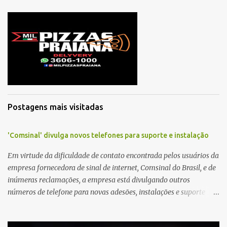
m
e
n
t
á
r
i
o
Postagens mais visitadas
'Comsinal' divulga novos telefones para suporte e instalação
Em virtude da dificuldade de contato encontrada pelos usuários da
empresa fornecedora de sinal de internet, Comsinal do Brasil, e de
inúmeras reclamações, a empresa está divulgando outros
números de telefone para novas adesões, instalações e suporte
técnico. Confira, a seguir: 2623-5858, 2623-9006 e 26235651