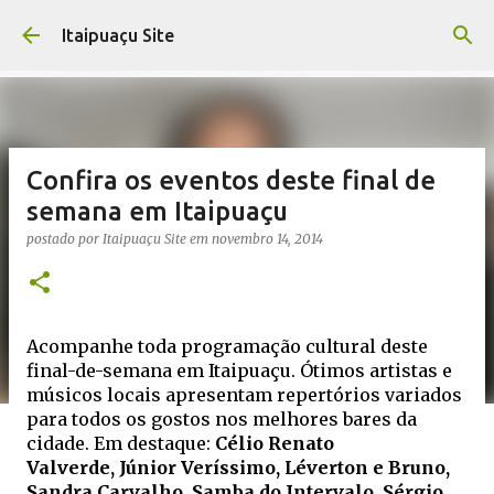
Pular para o conteúdo principal
Itaipuaçu Site
Confira os eventos deste final de
semana em Itaipuaçu
postado por
Itaipuaçu Site
em
novembro 14, 2014
Acompanhe toda programação cultural deste
final-de-semana em Itaipuaçu. Ótimos artistas e
músicos locais apresentam repertórios variados
para todos os gostos nos melhores bares da
cidade. Em destaque:
Célio Renato
Valverde,
Júnior Veríssimo,
Léverton e Bruno,
Sandra Carvalho, Samba do Intervalo, Sérgio