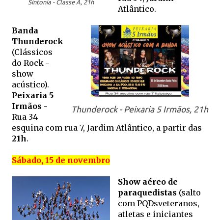
Sintonia - Classe A, 21h
Atlântico.
Banda
Thunderock
(Clássicos
do Rock -
show
acústico).
Peixaria 5
Irmãos
-
Thunderock - Peixaria 5 Irmãos, 21h
Rua 34
esquina com rua 7, Jardim Atlântico, a partir das
21h
.
Sábado, 15 de novembro
Show aéreo de
paraquedistas
(salto
com PQDsveteranos,
atletas e iniciantes