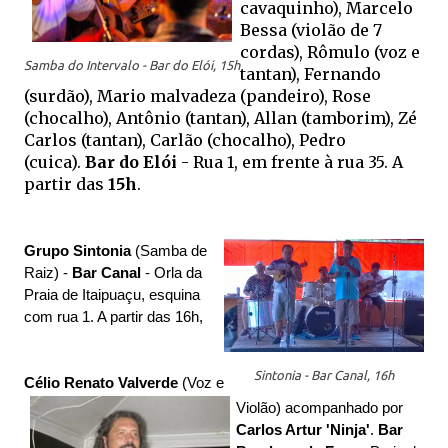
cavaquinho), Marcelo
Bessa (violão de 7
cordas), Rômulo (voz e
Samba do Intervalo - Bar do Elói, 15h
tantan), Fernando
(surdão), Mario malvadeza (pandeiro), Rose
(chocalho), Antônio (tantan), Allan (tamborim), Zé
Carlos (tantan), Carlão (chocalho), Pedro
(cuica).
Bar do Elói
- Rua 1, em frente à rua 35
. A
partir das
15h
.
Grupo Sintonia
(Samba de
Raiz) -
Bar Canal
- Orla da
Praia de Itaipuaçu, esquina
com rua 1. A partir das 16h,
Sintonia - Bar Canal, 16h
Célio Renato Valverde
(Voz e
Violão) acompanhado por
Carlos Artur 'Ninja'
.
Bar