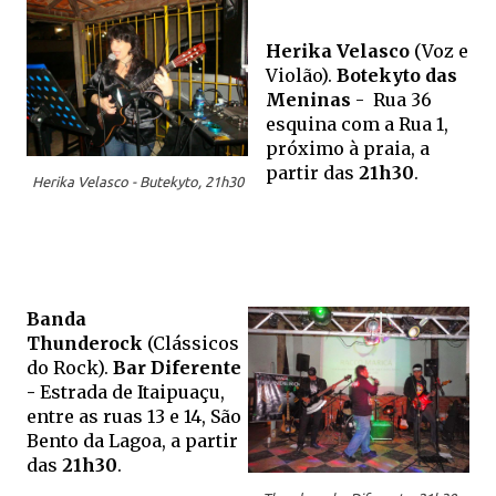
Herika Velasco
(Voz e
Violão).
Botekyto das
Meninas
- Rua 36
esquina com a Rua 1,
próximo à praia,
a
partir das
21
h30
.
Herika Velasco - Butekyto, 21h30
Banda
Thunderock
(Clássicos
do Rock).
Bar Diferente
-
Estrada de
Itaipuaçu,
entre as ruas 13 e 14, São
Bento da Lagoa, a partir
das
21h30
.