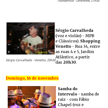
Thunderock - Diferente, 21h30
Sérgio Carvalheda
(
voz e violão) - MPB
e
Clássicos).
Shopping
Venetto -
Rua 34, entre
as ruas 4 e 5, Jardim
Atlântico, a partir
Sérgio Carvalheda - Venetto, 20h30
das
20h30
.
Domingo, 16 de novembro
Samba do
Intervalo
-
samba de
raiz -
com Fábio
Chapel (voz e