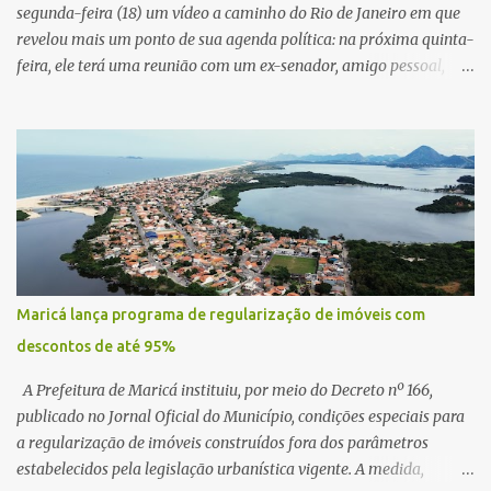
segunda-feira (18) um vídeo a caminho do Rio de Janeiro em que
revelou mais um ponto de sua agenda política: na próxima quinta-
feira, ele terá uma reunião com um ex-senador, amigo pessoal,
para tratar da possibilidade de construir no município uma base e
centro de lançamento de foguetes e satélites. A declaração chamou
atenção pela ousadia do projeto, que colocaria Maricá em um
novo patamar de visibilidade tecnológica e estratégica. Segundo
Quaquá, a conversa será o início de um debate maior sobre a
viabilidade dessa estrutura na cidade. Durante o vídeo, o prefeito
também respondeu às críticas que vem recebendo. Segundo ele,
muitas pessoas estão dizendo que promete muito, mas não estaria
entregando resultados imediatos. Quaquá pediu paciência e
Maricá lança programa de regularização de imóveis com
garantiu que os frutos começarão a aparecer em breve. “O pessoal
descontos de até 95%
fala que eu prometo muito, mas não faço nada. Eu digo: calma.
Vocês Esperam, daqui a um ano o que será feito em Mari...
A Prefeitura de Maricá instituiu, por meio do Decreto nº 166,
publicado no Jornal Oficial do Município, condições especiais para
a regularização de imóveis construídos fora dos parâmetros
estabelecidos pela legislação urbanística vigente. A medida,