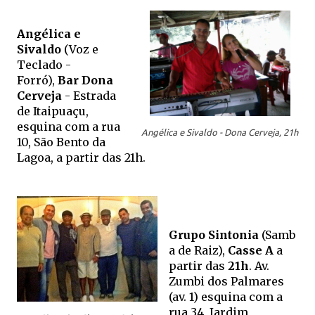
Angélica e
Sivaldo
(Voz e
Teclado -
Forró),
Bar Dona
Cerveja
- Estrada
de Itaipuaçu,
esquina com a rua
Angélica e Sivaldo - Dona Cerveja, 21h
10, São Bento da
Lagoa, a partir das 21h.
Grupo
Sintonia
(Samb
a de Raiz),
Casse A
a
partir
das
21h
.
Av.
Zumbi dos Palmares
(av. 1) esquina com a
rua 34, Jardim