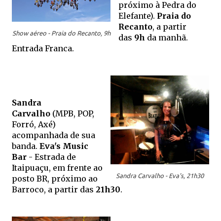
próximo à Pedra do
Elefante).
Praia do
Recanto
, a partir
Show aéreo - Praia do Recanto, 9h
das
9h
da manhã.
Entrada Franca.
Sandra
Carvalho
(MPB, POP,
Forró, Axé)
acompanhada de sua
banda.
Eva's Music
Bar
-
Estrada de
Itaipuaçu, em frente ao
Sandra Carvalho - Eva's, 21h30
posto BR, próximo ao
Barroco, a partir das
21h30
.