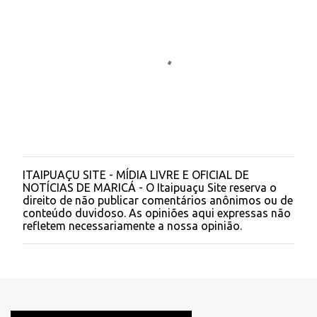
ITAIPUAÇU SITE - MÍDIA LIVRE E OFICIAL DE
P
NOTÍCIAS DE MARICÁ - O Itaipuaçu Site reserva o
o
direito de não publicar comentários anônimos ou de
s
conteúdo duvidoso. As opiniões aqui expressas não
t
refletem necessariamente a nossa opinião.
a
r
u
m
c
o
m