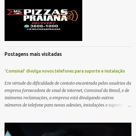
e
n
t
á
r
i
o
Postagens mais visitadas
'Comsinal' divulga novos telefones para suporte e instalação
Em virtude da dificuldade de contato encontrada pelos usuários da
empresa fornecedora de sinal de internet, Comsinal do Brasil, e de
inúmeras reclamações, a empresa está divulgando outros
números de telefone para novas adesões, instalações e suporte
técnico. Confira, a seguir: 2623-5858, 2623-9006 e 26235651