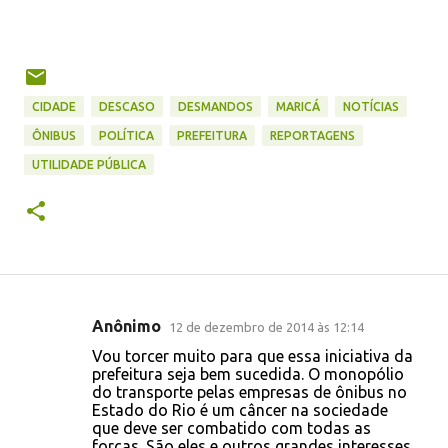
CIDADE
DESCASO
DESMANDOS
MARICÁ
NOTÍCIAS
ÔNIBUS
POLÍTICA
PREFEITURA
REPORTAGENS
UTILIDADE PÚBLICA
Anônimo
12 de dezembro de 2014 às 12:14
C
Vou torcer muito para que essa iniciativa da
o
prefeitura seja bem sucedida. O monopólio
do transporte pelas empresas de ônibus no
m
Estado do Rio é um câncer na sociedade
e
que deve ser combatido com todas as
forças. São eles e outros grandes interesses