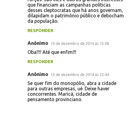
n
que financiam as campanhas políticas
t
desses cleptocratas que há anos governam,
dilapidam o patrimônio público e debocham
á
da população.
r
RESPONDER
i
o
Anônimo
13 de dezembro de 2014 às 15:38
s
Oba!!!! Até que enfim!!!
RESPONDER
Anônimo
13 de dezembro de 2014 às 22:44
Se quer fim do monopólio, abra a cidade
para outras empresas, ué. Deixe haver
concorrentes. Maricá, cidade de
pensamento provinciano.