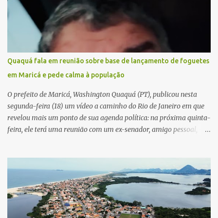
Quaquá fala em reunião sobre base de lançamento de foguetes
em Maricá e pede calma à população
O prefeito de Maricá, Washington Quaquá (PT), publicou nesta
segunda-feira (18) um vídeo a caminho do Rio de Janeiro em que
revelou mais um ponto de sua agenda política: na próxima quinta-
feira, ele terá uma reunião com um ex-senador, amigo pessoal,
para tratar da possibilidade de construir no município uma base e
centro de lançamento de foguetes e satélites. A declaração chamou
atenção pela ousadia do projeto, que colocaria Maricá em um
novo patamar de visibilidade tecnológica e estratégica. Segundo
Quaquá, a conversa será o início de um debate maior sobre a
viabilidade dessa estrutura na cidade. Durante o vídeo, o prefeito
também respondeu às críticas que vem recebendo. Segundo ele,