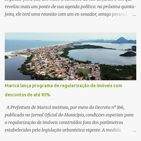
revelou mais um ponto de sua agenda política: na próxima quinta-
feira, ele terá uma reunião com um ex-senador, amigo pessoal,
para tratar da possibilidade de construir no município uma base e
centro de lançamento de foguetes e satélites. A declaração chamou
atenção pela ousadia do projeto, que colocaria Maricá em um
novo patamar de visibilidade tecnológica e estratégica. Segundo
Quaquá, a conversa será o início de um debate maior sobre a
viabilidade dessa estrutura na cidade. Durante o vídeo, o prefeito
também respondeu às críticas que vem recebendo. Segundo ele,
muitas pessoas estão dizendo que promete muito, mas não estaria
entregando resultados imediatos. Quaquá pediu paciência e
Maricá lança programa de regularização de imóveis com
garantiu que os frutos começarão a aparecer em breve. “O pessoal
descontos de até 95%
fala que eu prometo muito, mas não faço nada. Eu digo: calma.
Vocês Esperam, daqui a um ano o que será feito em Mari...
A Prefeitura de Maricá instituiu, por meio do Decreto nº 166,
publicado no Jornal Oficial do Município, condições especiais para
a regularização de imóveis construídos fora dos parâmetros
estabelecidos pela legislação urbanística vigente. A medida,
coordenada pela Secretaria Municipal de Urbanismo e