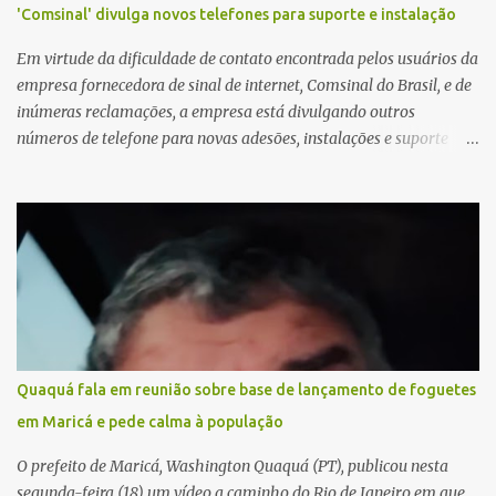
'Comsinal' divulga novos telefones para suporte e instalação
Em virtude da dificuldade de contato encontrada pelos usuários da
empresa fornecedora de sinal de internet, Comsinal do Brasil, e de
inúmeras reclamações, a empresa está divulgando outros
números de telefone para novas adesões, instalações e suporte
técnico. Confira, a seguir: 2623-5858, 2623-9006 e 26235651
Quaquá fala em reunião sobre base de lançamento de foguetes
em Maricá e pede calma à população
O prefeito de Maricá, Washington Quaquá (PT), publicou nesta
segunda-feira (18) um vídeo a caminho do Rio de Janeiro em que