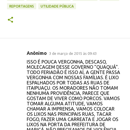
REPORTAGENS
UTILIDADE PÚBLICA
Anônimo
3 de março de 2015 às 09:43
C
ISSO É POUCA VERGONHA, DESCASO,
o
MOLECAGEM DESSE GOVERNO "QUAQUÁ".
TODO FERIADÃO É ISSO AÍ, A GENTE PASSA
m
VERGONHA COM NOSSAS FAMÍLIAS. É LIXO
e
ESPALHADOS POR TODAS AS RUAS DE
ITAIPUAÇU. OS MORADORES NÃO TOMAM
n
NENHUMA PROVIDÊNCIA, PARECE QUE
t
GOSTAM DE VIVER COMO PORCOS. VAMOS
TOMAR ALGUMA ATITUDE, VAMOS
á
CHAMAR A IMPRENSA, VAMOS COLOCAR
r
OS LIXOS NAS PRINCIPAIS RUAS, TACAR
FOGO, FAZER UMA CARREATA E JOGAR OS
i
LIXOS NA PORTA DA PREFEITURA DE
o
MARICÁ. NÃO PRECISAMOS DE VIOLÊNCIA,