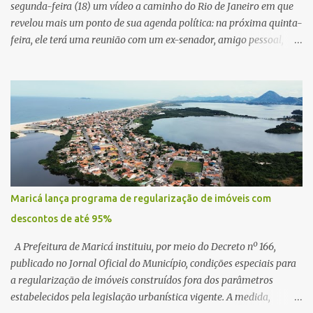
segunda-feira (18) um vídeo a caminho do Rio de Janeiro em que
revelou mais um ponto de sua agenda política: na próxima quinta-
feira, ele terá uma reunião com um ex-senador, amigo pessoal,
para tratar da possibilidade de construir no município uma base e
centro de lançamento de foguetes e satélites. A declaração chamou
atenção pela ousadia do projeto, que colocaria Maricá em um
novo patamar de visibilidade tecnológica e estratégica. Segundo
Quaquá, a conversa será o início de um debate maior sobre a
viabilidade dessa estrutura na cidade. Durante o vídeo, o prefeito
também respondeu às críticas que vem recebendo. Segundo ele,
muitas pessoas estão dizendo que promete muito, mas não estaria
entregando resultados imediatos. Quaquá pediu paciência e
Maricá lança programa de regularização de imóveis com
garantiu que os frutos começarão a aparecer em breve. “O pessoal
descontos de até 95%
fala que eu prometo muito, mas não faço nada. Eu digo: calma.
Vocês Esperam, daqui a um ano o que será feito em Mari...
A Prefeitura de Maricá instituiu, por meio do Decreto nº 166,
publicado no Jornal Oficial do Município, condições especiais para
a regularização de imóveis construídos fora dos parâmetros
estabelecidos pela legislação urbanística vigente. A medida,