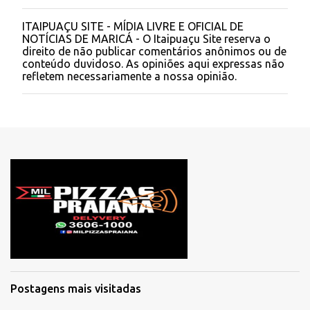
ITAIPUAÇU SITE - MÍDIA LIVRE E OFICIAL DE
P
NOTÍCIAS DE MARICÁ - O Itaipuaçu Site reserva o
o
direito de não publicar comentários anônimos ou de
s
conteúdo duvidoso. As opiniões aqui expressas não
t
refletem necessariamente a nossa opinião.
a
r
u
m
c
o
m
e
n
t
á
r
i
o
Postagens mais visitadas