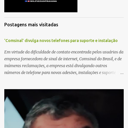
o
s
Postagens mais visitadas
'Comsinal' divulga novos telefones para suporte e instalação
Em virtude da dificuldade de contato encontrada pelos usuários da
empresa fornecedora de sinal de internet, Comsinal do Brasil, e de
inúmeras reclamações, a empresa está divulgando outros
números de telefone para novas adesões, instalações e suporte
técnico. Confira, a seguir: 2623-5858, 2623-9006 e 26235651