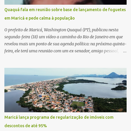
Quaquá fala em reunião sobre base de lançamento de foguetes
em Maricá e pede calma à população
O prefeito de Maricá, Washington Quaquá (PT), publicou nesta
segunda-feira (18) um vídeo a caminho do Rio de Janeiro em que
revelou mais um ponto de sua agenda política: na próxima quinta-
feira, ele terá uma reunião com um ex-senador, amigo pessoal,
para tratar da possibilidade de construir no município uma base e
centro de lançamento de foguetes e satélites. A declaração chamou
atenção pela ousadia do projeto, que colocaria Maricá em um
novo patamar de visibilidade tecnológica e estratégica. Segundo
Quaquá, a conversa será o início de um debate maior sobre a
viabilidade dessa estrutura na cidade. Durante o vídeo, o prefeito
também respondeu às críticas que vem recebendo. Segundo ele,
muitas pessoas estão dizendo que promete muito, mas não estaria
entregando resultados imediatos. Quaquá pediu paciência e
Maricá lança programa de regularização de imóveis com
garantiu que os frutos começarão a aparecer em breve. “O pessoal
descontos de até 95%
fala que eu prometo muito, mas não faço nada. Eu digo: calma.