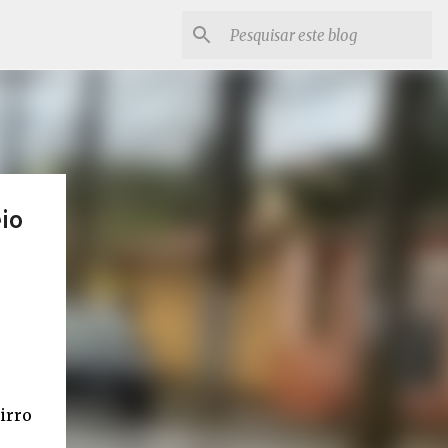
io
irro