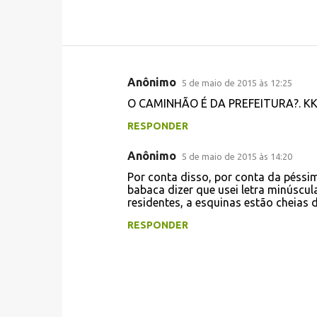
Anônimo
5 de maio de 2015 às 12:25
C
O CAMINHÃO É DA PREFEITURA?. K
o
RESPONDER
m
e
Anônimo
5 de maio de 2015 às 14:20
n
Por conta disso, por conta da péssi
t
babaca dizer que usei letra minúscul
residentes, a esquinas estão cheias d
á
RESPONDER
r
i
o
s