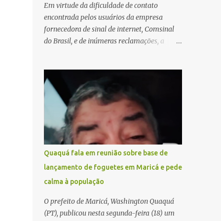
Em virtude da dificuldade de contato
encontrada pelos usuários da empresa
fornecedora de sinal de internet, Comsinal
do Brasil, e de inúmeras reclamações, a
empresa está divulgando outros números de
telefone para novas adesões, instalações e
suporte técnico. Confira, a seguir: 2623-
5858, 2623-9006 e 26235651
Quaquá fala em reunião sobre base de
lançamento de foguetes em Maricá e pede
calma à população
O prefeito de Maricá, Washington Quaquá
(PT), publicou nesta segunda-feira (18) um