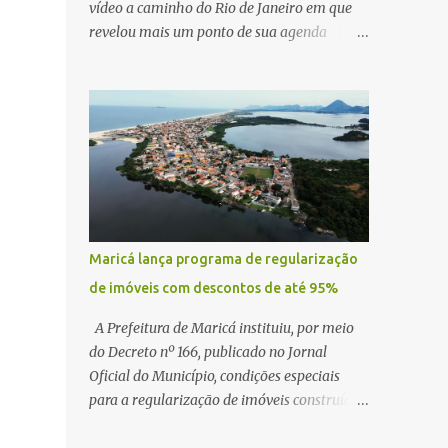
vídeo a caminho do Rio de Janeiro em que
revelou mais um ponto de sua agenda
política: na próxima quinta-feira, ele terá
uma reunião com um ex-senador, amigo
pessoal, para tratar da possibilidade de
construir no município uma base e centro de
lançamento de foguetes e satélites. A
declaração chamou atenção pela ousadia do
projeto, que colocaria Maricá em um novo
patamar de visibilidade tecnológica e
estratégica. Segundo Quaquá, a conversa
Maricá lança programa de regularização
será o início de um debate maior sobre a
de imóveis com descontos de até 95%
viabilidade dessa estrutura na cidade.
Durante o vídeo, o prefeito também
A Prefeitura de Maricá instituiu, por meio
respondeu às críticas que vem recebendo.
do Decreto nº 166, publicado no Jornal
Segundo ele, muitas pessoas estão dizendo
Oficial do Município, condições especiais
que promete muito, mas não estaria
para a regularização de imóveis construídos
entregando resultados imediatos. Quaquá
fora dos parâmetros estabelecidos pela
pediu paciência e garantiu que os frutos