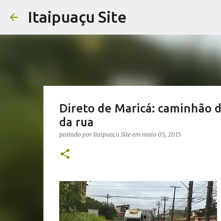
Itaipuaçu Site
Direto de Maricá: caminhão d
da rua
postado por
Itaipuaçu Site
em
maio 05, 2015