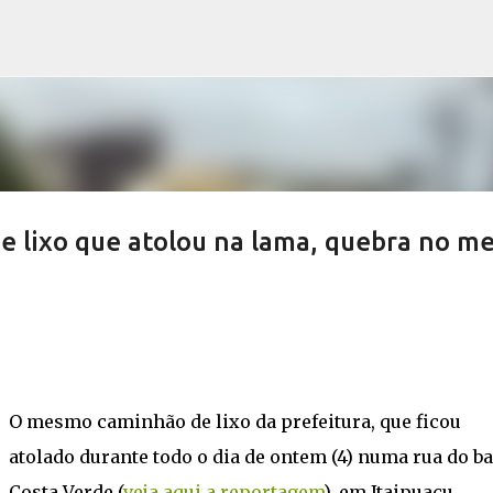
Pular para o conteúdo principal
e lixo que atolou na lama, quebra no me
O mesmo caminhão de lixo da prefeitura, que ficou
atolado durante todo o dia de ontem (4) numa rua do ba
Costa Verde (
veja aqui a reportagem
), em Itaipuaçu,