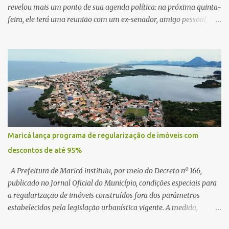
revelou mais um ponto de sua agenda política: na próxima quinta-
feira, ele terá uma reunião com um ex-senador, amigo pessoal,
para tratar da possibilidade de construir no município uma base e
centro de lançamento de foguetes e satélites. A declaração chamou
atenção pela ousadia do projeto, que colocaria Maricá em um
novo patamar de visibilidade tecnológica e estratégica. Segundo
Quaquá, a conversa será o início de um debate maior sobre a
viabilidade dessa estrutura na cidade. Durante o vídeo, o prefeito
também respondeu às críticas que vem recebendo. Segundo ele,
muitas pessoas estão dizendo que promete muito, mas não estaria
entregando resultados imediatos. Quaquá pediu paciência e
Maricá lança programa de regularização de imóveis com
garantiu que os frutos começarão a aparecer em breve. “O pessoal
descontos de até 95%
fala que eu prometo muito, mas não faço nada. Eu digo: calma.
Vocês Esperam, daqui a um ano o que será feito em Mari...
A Prefeitura de Maricá instituiu, por meio do Decreto nº 166,
publicado no Jornal Oficial do Município, condições especiais para
a regularização de imóveis construídos fora dos parâmetros
estabelecidos pela legislação urbanística vigente. A medida,
coordenada pela Secretaria Municipal de Urbanismo e