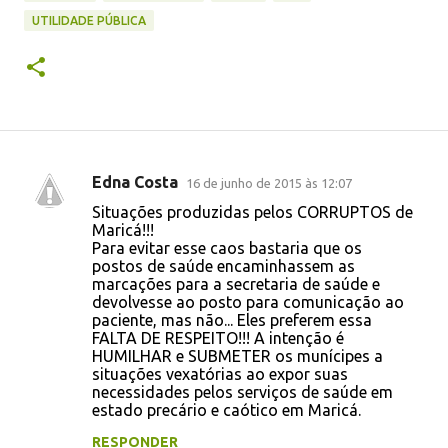
UTILIDADE PÚBLICA
Edna Costa
16 de junho de 2015 às 12:07
C
Situações produzidas pelos CORRUPTOS de
o
Maricá!!!
Para evitar esse caos bastaria que os
m
postos de saúde encaminhassem as
e
marcações para a secretaria de saúde e
devolvesse ao posto para comunicação ao
n
paciente, mas não... Eles preferem essa
t
FALTA DE RESPEITO!!! A intenção é
HUMILHAR e SUBMETER os munícipes a
á
situações vexatórias ao expor suas
r
necessidades pelos serviços de saúde em
estado precário e caótico em Maricá.
i
RESPONDER
o