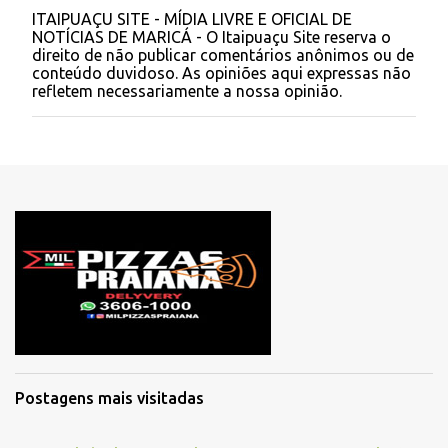
ITAIPUAÇU SITE - MÍDIA LIVRE E OFICIAL DE
P
NOTÍCIAS DE MARICÁ - O Itaipuaçu Site reserva o
o
direito de não publicar comentários anônimos ou de
s
conteúdo duvidoso. As opiniões aqui expressas não
t
refletem necessariamente a nossa opinião.
a
r
u
m
c
o
m
e
n
t
á
r
i
o
Postagens mais visitadas