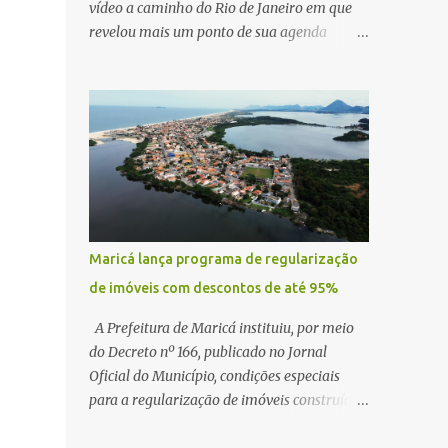
vídeo a caminho do Rio de Janeiro em que
revelou mais um ponto de sua agenda
política: na próxima quinta-feira, ele terá
uma reunião com um ex-senador, amigo
pessoal, para tratar da possibilidade de
construir no município uma base e centro de
lançamento de foguetes e satélites. A
declaração chamou atenção pela ousadia do
projeto, que colocaria Maricá em um novo
patamar de visibilidade tecnológica e
estratégica. Segundo Quaquá, a conversa
Maricá lança programa de regularização
será o início de um debate maior sobre a
de imóveis com descontos de até 95%
viabilidade dessa estrutura na cidade.
Durante o vídeo, o prefeito também
A Prefeitura de Maricá instituiu, por meio
respondeu às críticas que vem recebendo.
do Decreto nº 166, publicado no Jornal
Segundo ele, muitas pessoas estão dizendo
Oficial do Município, condições especiais
que promete muito, mas não estaria
para a regularização de imóveis construídos
entregando resultados imediatos. Quaquá
fora dos parâmetros estabelecidos pela
pediu paciência e garantiu que os frutos