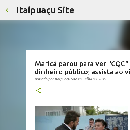
Itaipuaçu Site
Maricá parou para ver "CQC"
dinheiro público; assista ao v
postado por
Itaipuaçu Site
em
julho 07, 2015