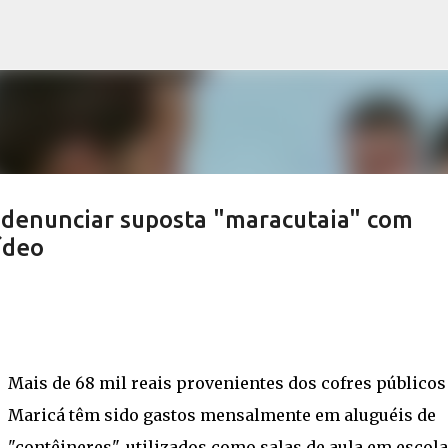
Pular para o conteúdo principal
 denunciar suposta "maracutaia" com
ídeo
Mais de 68 mil reais provenientes dos cofres públicos
Maricá têm sido gastos mensalmente em aluguéis de
"contêineres", utilizados como salas de aula em escol