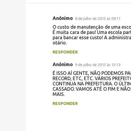
Anônimo
8 de julho de 2015 às 09:11
C
O custo de manutenção de uma escol
o
É muita cara de pau! Uma escola par
para bancar esse custo! A administ
m
otário.
e
RESPONDER
n
t
Anônimo
9 de julho de 2015 às 15:13
á
É ISSO AÍ GENTE, NÃO PODEMOS P
RECORD, ETC, ETC. VÁRIOS PREFE
r
CONTINUA NA PREFEITURA. O ÚLTIM
i
CASSADO. VAMOS ATÉ O FIM E NÃO
MAIS.
o
s
RESPONDER