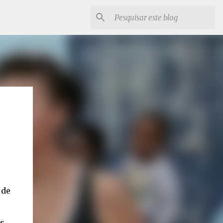
 de
as