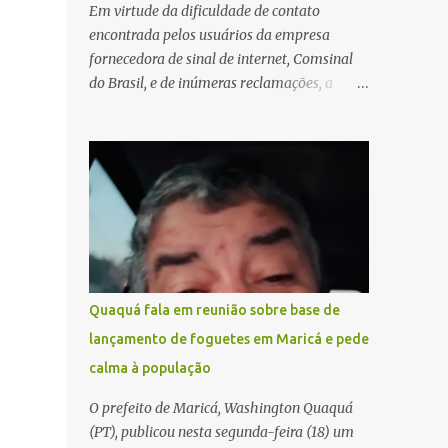
Em virtude da dificuldade de contato
encontrada pelos usuários da empresa
fornecedora de sinal de internet, Comsinal
do Brasil, e de inúmeras reclamações, a
empresa está divulgando outros números de
telefone para novas adesões, instalações e
suporte técnico. Confira, a seguir: 2623-
5858, 2623-9006 e 26235651
Quaquá fala em reunião sobre base de
lançamento de foguetes em Maricá e pede
calma à população
O prefeito de Maricá, Washington Quaquá
(PT), publicou nesta segunda-feira (18) um