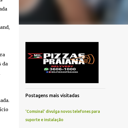
lada
Band,
ra
s da
a
Postagens mais visitadas
ada.
ício
'Comsinal' divulga novos telefones para
suporte e instalação