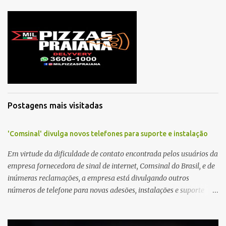
t
á
r
i
o
s
Postagens mais visitadas
'Comsinal' divulga novos telefones para suporte e instalação
Em virtude da dificuldade de contato encontrada pelos usuários da
empresa fornecedora de sinal de internet, Comsinal do Brasil, e de
inúmeras reclamações, a empresa está divulgando outros
números de telefone para novas adesões, instalações e suporte
técnico. Confira, a seguir: 2623-5858, 2623-9006 e 26235651