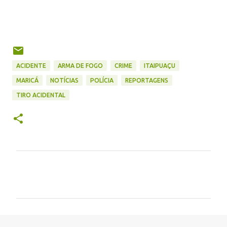
ACIDENTE
ARMA DE FOGO
CRIME
ITAIPUAÇU
MARICÁ
NOTÍCIAS
POLÍCIA
REPORTAGENS
TIRO ACIDENTAL
C
o
m
e
n