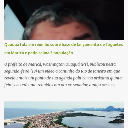
Quaquá fala em reunião sobre base de lançamento de foguetes
em Maricá e pede calma à população
O prefeito de Maricá, Washington Quaquá (PT), publicou nesta
segunda-feira (18) um vídeo a caminho do Rio de Janeiro em que
revelou mais um ponto de sua agenda política: na próxima quinta-
feira, ele terá uma reunião com um ex-senador, amigo pessoal,
para tratar da possibilidade de construir no município uma base e
centro de lançamento de foguetes e satélites. A declaração chamou
atenção pela ousadia do projeto, que colocaria Maricá em um
novo patamar de visibilidade tecnológica e estratégica. Segundo
Quaquá, a conversa será o início de um debate maior sobre a
viabilidade dessa estrutura na cidade. Durante o vídeo, o prefeito